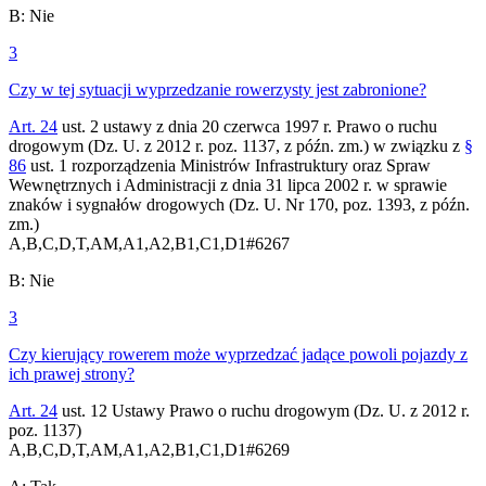
B
:
Nie
3
Czy w tej sytuacji wyprzedzanie rowerzysty jest zabronione?
Art. 24
ust. 2 ustawy z dnia 20 czerwca 1997 r. Prawo o ruchu
drogowym (Dz. U. z 2012 r. poz. 1137, z późn. zm.) w związku z
§
86
ust. 1 rozporządzenia Ministrów Infrastruktury oraz Spraw
Wewnętrznych i Administracji z dnia 31 lipca 2002 r. w sprawie
znaków i sygnałów drogowych (Dz. U. Nr 170, poz. 1393, z późn.
zm.)
A,B,C,D,T,AM,A1,A2,B1,C1,D1
#
6267
B
:
Nie
3
Czy kierujący rowerem może wyprzedzać jadące powoli pojazdy z
ich prawej strony?
Art. 24
ust. 12 Ustawy Prawo o ruchu drogowym (Dz. U. z 2012 r.
poz. 1137)
A,B,C,D,T,AM,A1,A2,B1,C1,D1
#
6269