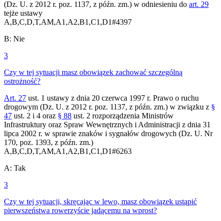
(Dz. U. z 2012 r. poz. 1137, z późn. zm.) w odniesieniu do
art. 29
tejże ustawy
A,B,C,D,T,AM,A1,A2,B1,C1,D1
#
4397
B
:
Nie
3
Czy w tej sytuacji masz obowiązek zachować szczególną
ostrożność?
Art. 27
ust. 1 ustawy z dnia 20 czerwca 1997 r. Prawo o ruchu
drogowym (Dz. U. z 2012 r. poz. 1137, z późn. zm.) w związku z
§
47
ust. 2 i 4 oraz
§ 88
ust. 2 rozporządzenia Ministrów
Infrastruktury oraz Spraw Wewnętrznych i Administracji z dnia 31
lipca 2002 r. w sprawie znaków i sygnałów drogowych (Dz. U. Nr
170, poz. 1393, z późn. zm.)
A,B,C,D,T,AM,A1,A2,B1,C1,D1
#
6263
A
:
Tak
3
Czy w tej sytuacji, skręcając w lewo, masz obowiązek ustąpić
pierwszeństwa rowerzyście jadącemu na wprost?