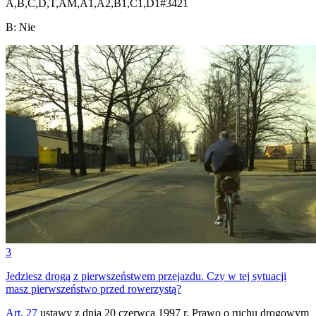
A,B,C,D,T,AM,A1,A2,B1,C1,D1
#
3421
B
:
Nie
3
Jedziesz drogą z pierwszeństwem przejazdu. Czy w tej sytuacji
masz pierwszeństwo przed rowerzystą?
Art. 27
ustawy z dnia 20 czerwca 1997 r. Prawo o ruchu drogowym