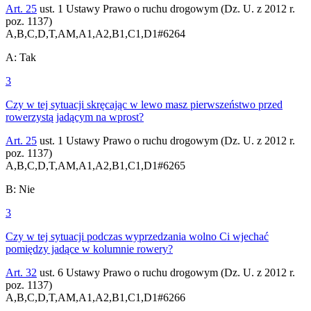
Art. 25
ust. 1 Ustawy Prawo o ruchu drogowym (Dz. U. z 2012 r.
poz. 1137)
A,B,C,D,T,AM,A1,A2,B1,C1,D1
#
6264
A
:
Tak
3
Czy w tej sytuacji skręcając w lewo masz pierwszeństwo przed
rowerzystą jadącym na wprost?
Art. 25
ust. 1 Ustawy Prawo o ruchu drogowym (Dz. U. z 2012 r.
poz. 1137)
A,B,C,D,T,AM,A1,A2,B1,C1,D1
#
6265
B
:
Nie
3
Czy w tej sytuacji podczas wyprzedzania wolno Ci wjechać
pomiędzy jadące w kolumnie rowery?
Art. 32
ust. 6 Ustawy Prawo o ruchu drogowym (Dz. U. z 2012 r.
poz. 1137)
A,B,C,D,T,AM,A1,A2,B1,C1,D1
#
6266