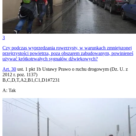
3
Czy podczas wyprzedzania rowerzysty, w warunkach zmniejszonej
przejrzystości powietrza, poza obszarem zabudowanym, powinieneś
używać krótkotrwałych sygnałów dźwiękowych?
Art. 30
ust. 1 pkt 1b Ustawy Prawo o ruchu drogowym (Dz. U. z
2012 r. poz. 1137)
B,C,D,T,A2,B1,C1,D1
#
7231
A
:
Tak