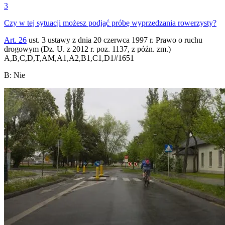
3
Czy w tej sytuacji możesz podjąć próbę wyprzedzania rowerzysty?
Art. 26
ust. 3 ustawy z dnia 20 czerwca 1997 r. Prawo o ruchu
drogowym (Dz. U. z 2012 r. poz. 1137, z późn. zm.)
A,B,C,D,T,AM,A1,A2,B1,C1,D1
#
1651
B
:
Nie