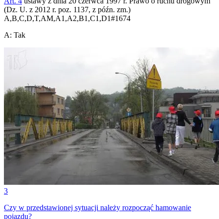
Art. 4
ustawy z dnia 20 czerwca 1997 r. Prawo o ruchu drogowym
(Dz. U. z 2012 r. poz. 1137, z późn. zm.)
A,B,C,D,T,AM,A1,A2,B1,C1,D1
#
1674
A
:
Tak
3
Czy w przedstawionej sytuacji należy rozpocząć hamowanie
pojazdu?