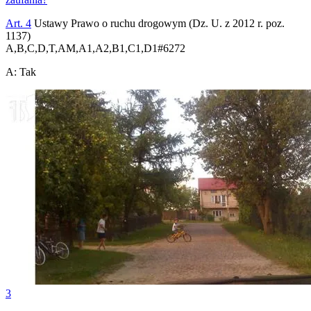
Art. 4
Ustawy Prawo o ruchu drogowym (Dz. U. z 2012 r. poz.
1137)
A,B,C,D,T,AM,A1,A2,B1,C1,D1
#
6272
A
:
Tak
3