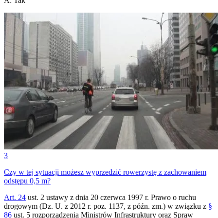
A
:
Tak
3
Czy w tej sytuacji możesz wyprzedzić rowerzystę z zachowaniem
odstępu 0,5 m?
Art. 24
ust. 2 ustawy z dnia 20 czerwca 1997 r. Prawo o ruchu
drogowym (Dz. U. z 2012 r. poz. 1137, z późn. zm.) w związku z
§
86
ust. 5 rozporządzenia Ministrów Infrastruktury oraz Spraw