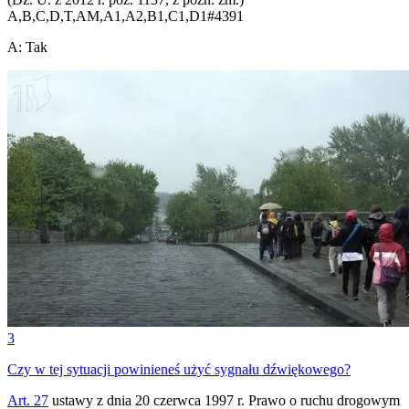
A,B,C,D,T,AM,A1,A2,B1,C1,D1
#
4391
A
:
Tak
3
Czy w tej sytuacji powinieneś użyć sygnału dźwiękowego?
Art. 27
ustawy z dnia 20 czerwca 1997 r. Prawo o ruchu drogowym