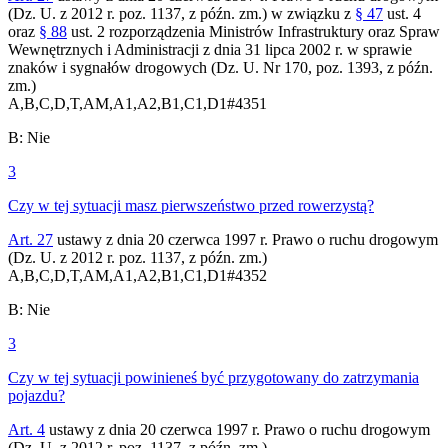
(Dz. U. z 2012 r. poz. 1137, z późn. zm.) w związku z
§ 47
ust. 4
oraz
§ 88
ust. 2 rozporządzenia Ministrów Infrastruktury oraz Spraw
Wewnętrznych i Administracji z dnia 31 lipca 2002 r. w sprawie
znaków i sygnałów drogowych (Dz. U. Nr 170, poz. 1393, z późn.
zm.)
A,B,C,D,T,AM,A1,A2,B1,C1,D1
#
4351
B
:
Nie
3
Czy w tej sytuacji masz pierwszeństwo przed rowerzystą?
Art. 27
ustawy z dnia 20 czerwca 1997 r. Prawo o ruchu drogowym
(Dz. U. z 2012 r. poz. 1137, z późn. zm.)
A,B,C,D,T,AM,A1,A2,B1,C1,D1
#
4352
B
:
Nie
3
Czy w tej sytuacji powinieneś być przygotowany do zatrzymania
pojazdu?
Art. 4
ustawy z dnia 20 czerwca 1997 r. Prawo o ruchu drogowym
(Dz. U. z 2012 r. poz. 1137, z późn. zm.)