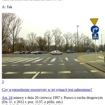
A
:
Tak
3
Czy wyprzedzenie rowerzysty w tej sytuacji jest zabronione?
Art. 24
ustawy z dnia 20 czerwca 1997 r. Prawo o ruchu drogowym
(Dz. U. z 2012 r. poz. 1137, z późn. zm.)