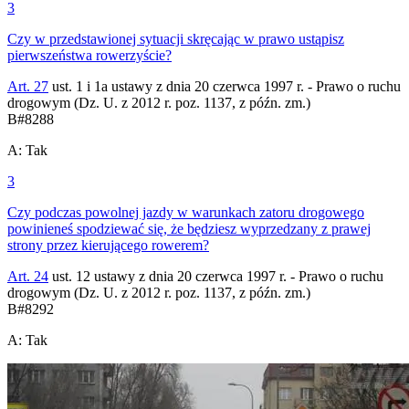
3
Czy w przedstawionej sytuacji skręcając w prawo ustąpisz
pierwszeństwa rowerzyście?
Art. 27
ust. 1 i 1a ustawy z dnia 20 czerwca 1997 r. - Prawo o ruchu
drogowym (Dz. U. z 2012 r. poz. 1137, z późn. zm.)
B
#
8288
A
:
Tak
3
Czy podczas powolnej jazdy w warunkach zatoru drogowego
powinieneś spodziewać się, że będziesz wyprzedzany z prawej
strony przez kierującego rowerem?
Art. 24
ust. 12 ustawy z dnia 20 czerwca 1997 r. - Prawo o ruchu
drogowym (Dz. U. z 2012 r. poz. 1137, z późn. zm.)
B
#
8292
A
:
Tak