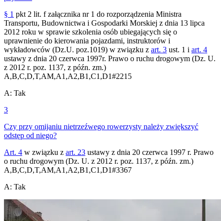
§ 1
pkt 2 lit. f załącznika nr 1 do rozporządzenia Ministra
Transportu, Budownictwa i Gospodarki Morskiej z dnia 13 lipca
2012 roku w sprawie szkolenia osób ubiegających się o
uprawnienie do kierowania pojazdami, instruktorów i
wykładowców (Dz.U. poz.1019) w związku z
art. 3
ust. 1 i
art. 4
ustawy z dnia 20 czerwca 1997r. Prawo o ruchu drogowym (Dz. U.
z 2012 r. poz. 1137, z późn. zm.)
A,B,C,D,T,AM,A1,A2,B1,C1,D1
#
2215
A
:
Tak
3
Czy przy omijaniu nietrzeźwego rowerzysty należy zwiększyć
odstęp od niego?
Art. 4
w związku z
art. 23
ustawy z dnia 20 czerwca 1997 r. Prawo
o ruchu drogowym (Dz. U. z 2012 r. poz. 1137, z późn. zm.)
A,B,C,D,T,AM,A1,A2,B1,C1,D1
#
3367
A
:
Tak