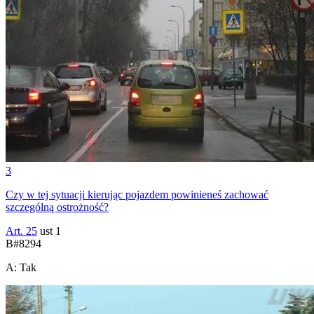
3
Czy w tej sytuacji kierując pojazdem powinieneś zachować
szczególną ostrożność?
Art. 25
ust 1
B
#
8294
A
:
Tak