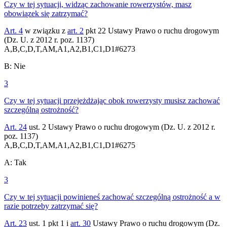
Czy w tej sytuacji, widząc zachowanie rowerzystów, masz
obowiązek się zatrzymać?
Art. 4
w związku z
art. 2
pkt 22 Ustawy Prawo o ruchu drogowym
(Dz. U. z 2012 r. poz. 1137)
A,B,C,D,T,AM,A1,A2,B1,C1,D1
#
6273
B
:
Nie
3
Czy w tej sytuacji przejeżdżając obok rowerzysty musisz zachować
szczególną ostrożność?
Art. 24
ust. 2 Ustawy Prawo o ruchu drogowym (Dz. U. z 2012 r.
poz. 1137)
A,B,C,D,T,AM,A1,A2,B1,C1,D1
#
6275
A
:
Tak
3
Czy w tej sytuacji powinieneś zachować szczególną ostrożność a w
razie potrzeby zatrzymać się?
Art. 23
ust. 1 pkt 1 i
art. 30
Ustawy Prawo o ruchu drogowym (Dz.