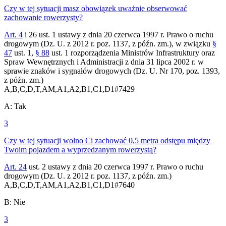
Czy w tej sytuacji masz obowiązek uważnie obserwować
zachowanie rowerzysty?
Art. 4
i 26 ust. 1 ustawy z dnia 20 czerwca 1997 r. Prawo o ruchu
drogowym (Dz. U. z 2012 r. poz. 1137, z późn. zm.), w związku
§
47
ust. 1,
§ 88
ust. 1 rozporządzenia Ministrów Infrastruktury oraz
Spraw Wewnętrznych i Administracji z dnia 31 lipca 2002 r. w
sprawie znaków i sygnałów drogowych (Dz. U. Nr 170, poz. 1393,
z późn. zm.)
A,B,C,D,T,AM,A1,A2,B1,C1,D1
#
7429
A
:
Tak
3
Czy w tej sytuacji wolno Ci zachować 0,5 metra odstępu między
Twoim pojazdem a wyprzedzanym rowerzystą?
Art. 24
ust. 2 ustawy z dnia 20 czerwca 1997 r. Prawo o ruchu
drogowym (Dz. U. z 2012 r. poz. 1137, z późn. zm.)
A,B,C,D,T,AM,A1,A2,B1,C1,D1
#
7640
B
:
Nie
3