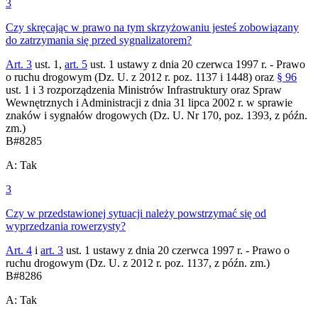
3
Czy skręcając w prawo na tym skrzyżowaniu jesteś zobowiązany
do zatrzymania się przed sygnalizatorem?
Art. 3
ust. 1,
art. 5
ust. 1 ustawy z dnia 20 czerwca 1997 r. - Prawo
o ruchu drogowym (Dz. U. z 2012 r. poz. 1137 i 1448) oraz
§ 96
ust. 1 i 3 rozporządzenia Ministrów Infrastruktury oraz Spraw
Wewnętrznych i Administracji z dnia 31 lipca 2002 r. w sprawie
znaków i sygnałów drogowych (Dz. U. Nr 170, poz. 1393, z późn.
zm.)
B
#
8285
A
:
Tak
3
Czy w przedstawionej sytuacji należy powstrzymać się od
wyprzedzania rowerzysty?
Art. 4
i
art. 3
ust. 1 ustawy z dnia 20 czerwca 1997 r. - Prawo o
ruchu drogowym (Dz. U. z 2012 r. poz. 1137, z późn. zm.)
B
#
8286
A
:
Tak