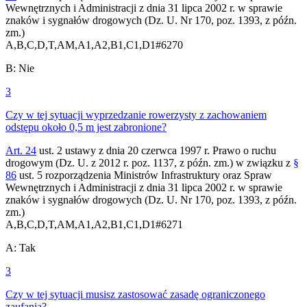
Wewnętrznych i Administracji z dnia 31 lipca 2002 r. w sprawie
znaków i sygnałów drogowych (Dz. U. Nr 170, poz. 1393, z późn.
zm.)
A,B,C,D,T,AM,A1,A2,B1,C1,D1
#
6270
B
:
Nie
3
Czy w tej sytuacji wyprzedzanie rowerzysty z zachowaniem
odstępu około 0,5 m jest zabronione?
Art. 24
ust. 2 ustawy z dnia 20 czerwca 1997 r. Prawo o ruchu
drogowym (Dz. U. z 2012 r. poz. 1137, z późn. zm.) w związku z
§
86
ust. 5 rozporządzenia Ministrów Infrastruktury oraz Spraw
Wewnętrznych i Administracji z dnia 31 lipca 2002 r. w sprawie
znaków i sygnałów drogowych (Dz. U. Nr 170, poz. 1393, z późn.
zm.)
A,B,C,D,T,AM,A1,A2,B1,C1,D1
#
6271
A
:
Tak
3
Czy w tej sytuacji musisz zastosować zasadę ograniczonego
zaufania?