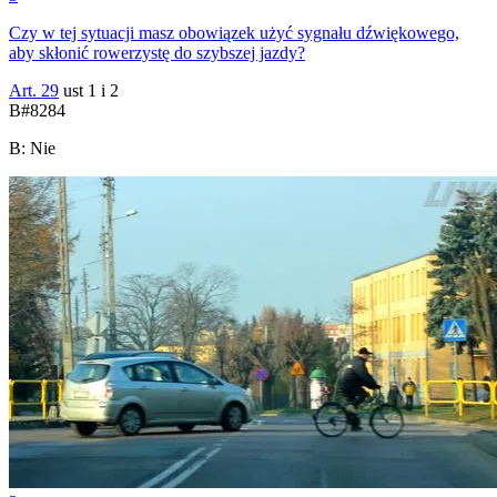
Czy w tej sytuacji masz obowiązek użyć sygnału dźwiękowego,
aby skłonić rowerzystę do szybszej jazdy?
Art. 29
ust 1 i 2
B
#
8284
B
:
Nie