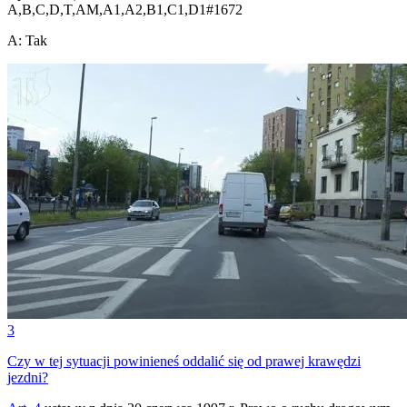
A,B,C,D,T,AM,A1,A2,B1,C1,D1
#
1672
A
:
Tak
3
Czy w tej sytuacji powinieneś oddalić się od prawej krawędzi
jezdni?