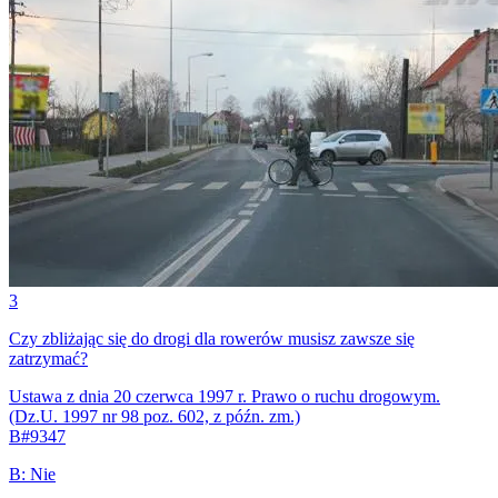
3
Czy zbliżając się do drogi dla rowerów musisz zawsze się
zatrzymać?
Ustawa z dnia 20 czerwca 1997 r. Prawo o ruchu drogowym.
(Dz.U. 1997 nr 98 poz. 602, z późn. zm.)
B
#
9347
B
:
Nie