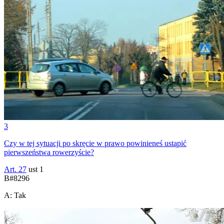
3
Czy w tej sytuacji po skręcie w prawo powinieneś ustąpić
pierwszeństwa rowerzyście?
Art. 27
ust 1
B
#
8296
A
:
Tak