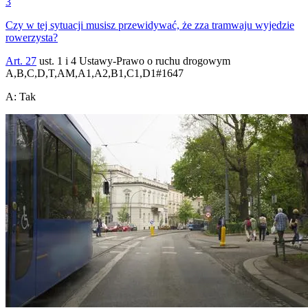
3
Czy w tej sytuacji musisz przewidywać, że zza tramwaju wyjedzie
rowerzysta?
Art. 27
ust. 1 i 4 Ustawy-Prawo o ruchu drogowym
A,B,C,D,T,AM,A1,A2,B1,C1,D1
#
1647
A
:
Tak