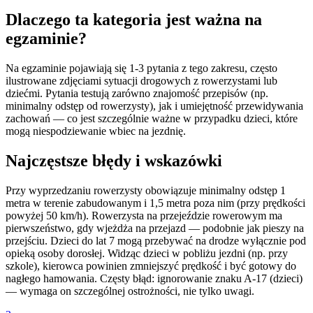
Dlaczego ta kategoria jest ważna na
egzaminie?
Na egzaminie pojawiają się 1-3 pytania z tego zakresu, często
ilustrowane zdjęciami sytuacji drogowych z rowerzystami lub
dziećmi. Pytania testują zarówno znajomość przepisów (np.
minimalny odstęp od rowerzysty), jak i umiejętność przewidywania
zachowań — co jest szczególnie ważne w przypadku dzieci, które
mogą niespodziewanie wbiec na jezdnię.
Najczęstsze błędy i wskazówki
Przy wyprzedzaniu rowerzysty obowiązuje minimalny odstęp 1
metra w terenie zabudowanym i 1,5 metra poza nim (przy prędkości
powyżej 50 km/h). Rowerzysta na przejeździe rowerowym ma
pierwszeństwo, gdy wjeżdża na przejazd — podobnie jak pieszy na
przejściu. Dzieci do lat 7 mogą przebywać na drodze wyłącznie pod
opieką osoby dorosłej. Widząc dzieci w pobliżu jezdni (np. przy
szkole), kierowca powinien zmniejszyć prędkość i być gotowy do
nagłego hamowania. Częsty błąd: ignorowanie znaku A-17 (dzieci)
— wymaga on szczególnej ostrożności, nie tylko uwagi.