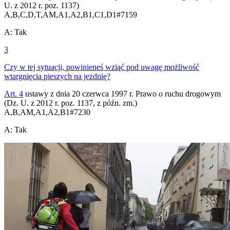
U. z 2012 r. poz. 1137)
A,B,C,D,T,AM,A1,A2,B1,C1,D1
#
7159
A
:
Tak
3
Czy w tej sytuacji, powinieneś wziąć pod uwagę możliwość
wtargnięcia pieszych na jezdnię?
Art. 4
ustawy z dnia 20 czerwca 1997 r. Prawo o ruchu drogowym
(Dz. U. z 2012 r. poz. 1137, z późn. zm.)
A,B,AM,A1,A2,B1
#
7230
A
:
Tak