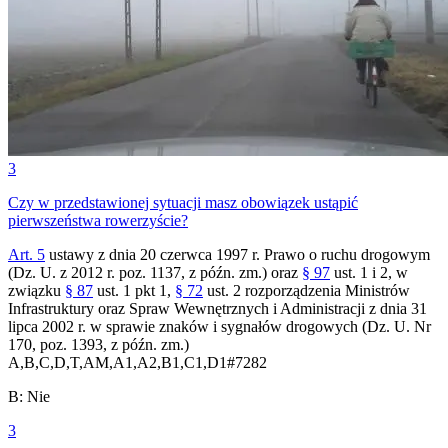
3
Czy w przedstawionej sytuacji masz obowiązek ustąpić
pierwszeństwa rowerzyście?
Art. 5
ustawy z dnia 20 czerwca 1997 r. Prawo o ruchu drogowym
(Dz. U. z 2012 r. poz. 1137, z późn. zm.) oraz
§ 97
ust. 1 i 2, w
związku
§ 87
ust. 1 pkt 1,
§ 72
ust. 2 rozporządzenia Ministrów
Infrastruktury oraz Spraw Wewnętrznych i Administracji z dnia 31
lipca 2002 r. w sprawie znaków i sygnałów drogowych (Dz. U. Nr
170, poz. 1393, z późn. zm.)
A,B,C,D,T,AM,A1,A2,B1,C1,D1
#
7282
B
:
Nie
3