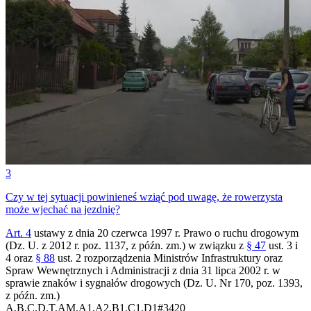
3
Czy w tej sytuacji powinieneś wziąć pod uwagę, że rowerzysta
może wjechać na jezdnię?
Art. 4
ustawy z dnia 20 czerwca 1997 r. Prawo o ruchu drogowym
(Dz. U. z 2012 r. poz. 1137, z późn. zm.) w związku z
§ 47
ust. 3 i
4 oraz
§ 88
ust. 2 rozporządzenia Ministrów Infrastruktury oraz
Spraw Wewnętrznych i Administracji z dnia 31 lipca 2002 r. w
sprawie znaków i sygnałów drogowych (Dz. U. Nr 170, poz. 1393,
z późn. zm.)
A,B,C,D,T,AM,A1,A2,B1,C1,D1
#
3420