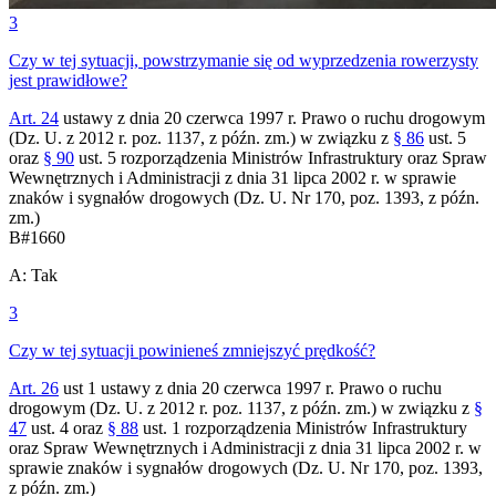
3
Czy w tej sytuacji, powstrzymanie się od wyprzedzenia rowerzysty
jest prawidłowe?
Art. 24
ustawy z dnia 20 czerwca 1997 r. Prawo o ruchu drogowym
(Dz. U. z 2012 r. poz. 1137, z późn. zm.) w związku z
§ 86
ust. 5
oraz
§ 90
ust. 5 rozporządzenia Ministrów Infrastruktury oraz Spraw
Wewnętrznych i Administracji z dnia 31 lipca 2002 r. w sprawie
znaków i sygnałów drogowych (Dz. U. Nr 170, poz. 1393, z późn.
zm.)
B
#
1660
A
:
Tak
3
Czy w tej sytuacji powinieneś zmniejszyć prędkość?
Art. 26
ust 1 ustawy z dnia 20 czerwca 1997 r. Prawo o ruchu
drogowym (Dz. U. z 2012 r. poz. 1137, z późn. zm.) w związku z
§
47
ust. 4 oraz
§ 88
ust. 1 rozporządzenia Ministrów Infrastruktury
oraz Spraw Wewnętrznych i Administracji z dnia 31 lipca 2002 r. w
sprawie znaków i sygnałów drogowych (Dz. U. Nr 170, poz. 1393,
z późn. zm.)