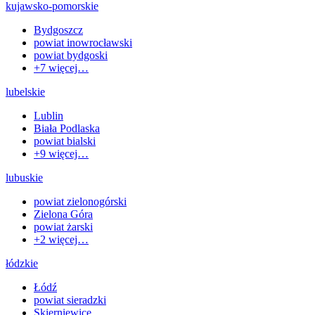
kujawsko-pomorskie
Bydgoszcz
powiat inowrocławski
powiat bydgoski
+
7
więcej…
lubelskie
Lublin
Biała Podlaska
powiat bialski
+
9
więcej…
lubuskie
powiat zielonogórski
Zielona Góra
powiat żarski
+
2
więcej…
łódzkie
Łódź
powiat sieradzki
Skierniewice