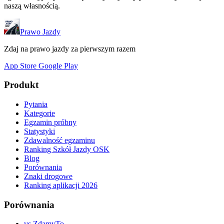
naszą własnością.
Prawo Jazdy
Zdaj na prawo jazdy za pierwszym razem
App Store
Google Play
Produkt
Pytania
Kategorie
Egzamin próbny
Statystyki
Zdawalność egzaminu
Ranking Szkół Jazdy OSK
Blog
Porównania
Znaki drogowe
Ranking aplikacji 2026
Porównania
vs ZdamyTo