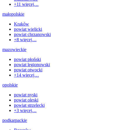
+
11
więcej…
małopolskie
Kraków
powiat wielicki
powiat chrzanowski
+
8
więcej…
mazowieckie
powiat płoński
powiat legionowski
powiat otwocki
+
14
więcej…
opolskie
powiat nyski
powiat oleski
powiat strzelecki
+
3
więcej…
podkarpackie