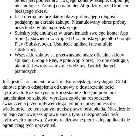
okres i jest pobierana z Twojego konta w sklepie, dopóki jej
nie anulujesz. Anuluj co najmniej 24 godziny przed końcem
bieżącego okresu
Jeśli oferujemy bezpłatny okres próbny, jego długość
podajemy na ekranie zakupu. Nieanulowany okres próbny
przechodzi w płatną subskrypcję
Subskrypcję anulujesz w ustawieniach swojego konta: App
Store (Ustawienia → Apple ID → Subskrypcje) albo Google
Play (Subskrypcje). Usunięcie aplikacji nie anuluje
subskrypcji
Wszystkie zakupy są przetwarzane przez oficjalne sklepy
aplikacji (Google Play, Apple App Store). To one obsługują
płatność i zwroty — my nie widzimy Twoich danych
płatniczych
Jeśli jesteś konsumentem w Unii Europejskiej, przysługuje Ci 14-
dniowe prawo odstąpienia od umowy o dostarczenie treści
cyfrowych. Rozpoczynając korzystanie z dostępu premium
natychmiast po zakupie, wyrażasz zgodę na rozpoczęcie
świadczenia przed upływem tego terminu i przyjmujesz do
wiadomości, że tym samym tracisz prawo odstąpienia. Niezależnie
od tego zachowujesz uprawnienia z tytułu niezgodności treści
cyfrowych z umową. Zwroty realizowane przez sklep aplikacji nie
ograniczają tych uprawnień.