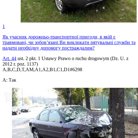
1
Як учасник дорожньо-транспортної пригоди, в якій є
травмовані, чи зобов’язані Ви викликати рятувальні служби та
надати необхідну допомогу постраждалим?
Art. 44
ust. 2 pkt. 1 Ustawy Prawo o ruchu drogowym (Dz. U. z
2012 r. poz. 1137)
A,B,C,D,T,AM,A1,A2,B1,C1,D1
#
6298
A
:
Так