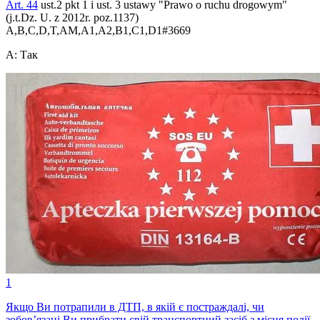
Art. 44
ust.2 pkt 1 i ust. 3 ustawy "Prawo o ruchu drogowym"
(j.t.Dz. U. z 2012r. poz.1137)
A,B,C,D,T,AM,A1,A2,B1,C1,D1
#
3669
A
:
Так
1
Якщо Ви потрапили в ДТП, в якій є постраждалі, чи
зобов’язані Ви прибрати свій транспортний засіб з місця події,