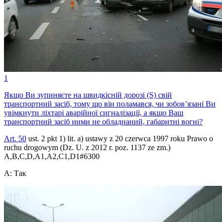
1
Якщо Ви зупиняєте на швидкісній дорозі (S) свій
транспортний засіб, тому що він поламався, чи зобов’язані Ви
увімкнути ліхтарі аварійної сигналізації, а якщо Ваш
транспортний засіб ними не обладнаний, габаритні вогні?
Art. 50
ust. 2 pkt 1) lit. a) ustawy z 20 czerwca 1997 roku Prawo o
ruchu drogowym (Dz. U. z 2012 r. poz. 1137 ze zm.)
A,B,C,D,A1,A2,C1,D1
#
6300
A
:
Так