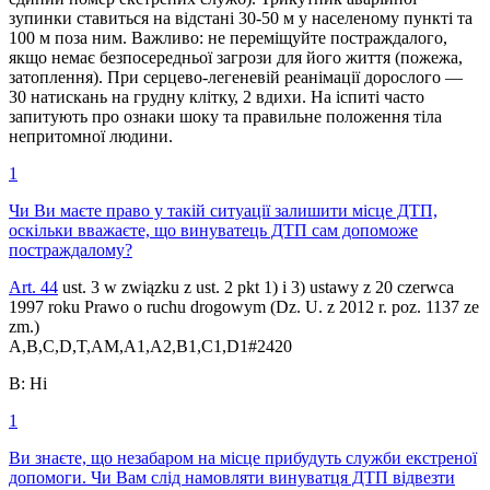
зупинки ставиться на відстані 30-50 м у населеному пункті та
100 м поза ним. Важливо: не переміщуйте постраждалого,
якщо немає безпосередньої загрози для його життя (пожежа,
затоплення). При серцево-легеневій реанімації дорослого —
30 натискань на грудну клітку, 2 вдихи. На іспиті часто
запитують про ознаки шоку та правильне положення тіла
непритомної людини.
1
Чи Ви маєте право у такій ситуації залишити місце ДТП,
оскільки вважаєте, що винуватець ДТП сам допоможе
постраждалому?
Art. 44
ust. 3 w związku z ust. 2 pkt 1) i 3) ustawy z 20 czerwca
1997 roku Prawo o ruchu drogowym (Dz. U. z 2012 r. poz. 1137 ze
zm.)
A,B,C,D,T,AM,A1,A2,B1,C1,D1
#
2420
B
:
Ні
1
Ви знаєте, що незабаром на місце прибудуть служби екстреної
допомоги. Чи Вам слід намовляти винуватця ДТП відвезти