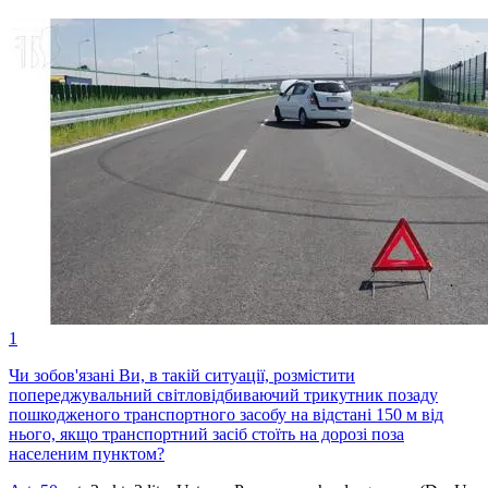
1
Чи зобов'язані Ви, в такій ситуації, розмістити
попереджувальний світловідбиваючий трикутник позаду
пошкодженого транспортного засобу на відстані 150 м від
нього, якщо транспортний засіб стоїть на дорозі поза
населеним пунктом?