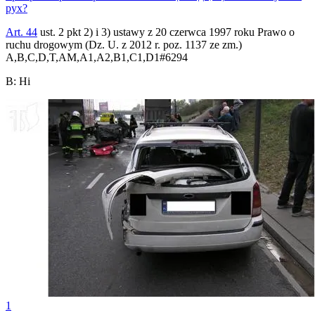
рух?
Art. 44
ust. 2 pkt 2) i 3) ustawy z 20 czerwca 1997 roku Prawo o
ruchu drogowym (Dz. U. z 2012 r. poz. 1137 ze zm.)
A,B,C,D,T,AM,A1,A2,B1,C1,D1
#
6294
B
:
Ні
1