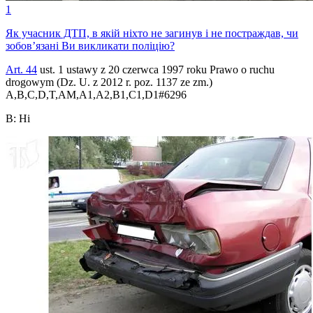
1
Як учасник ДТП, в якій ніхто не загинув і не постраждав, чи
зобов’язані Ви викликати поліцію?
Art. 44
ust. 1 ustawy z 20 czerwca 1997 roku Prawo o ruchu
drogowym (Dz. U. z 2012 r. poz. 1137 ze zm.)
A,B,C,D,T,AM,A1,A2,B1,C1,D1
#
6296
B
:
Ні