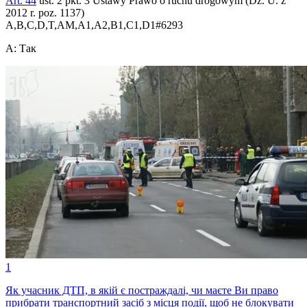
Art. 44
ust. 2 pkt. 3 Ustawy Prawo o ruchu drogowym (Dz. U. z
2012 r. poz. 1137)
A,B,C,D,T,AM,A1,A2,B1,C1,D1
#
6293
A
:
Так
1
Як учасник ДТП, в якій є постраждалі, чи маєте Ви право
прибрати транспортний засіб з місця події, щоб не блокувати