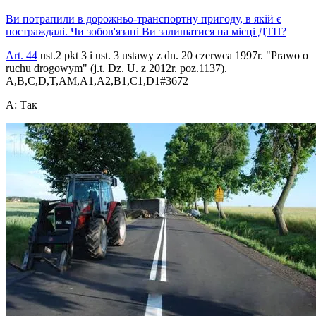
Ви потрапили в дорожньо-транспортну пригоду, в якій є
постраждалі. Чи зобов'язані Ви залишатися на місці ДТП?
Art. 44
ust.2 pkt 3 i ust. 3 ustawy z dn. 20 czerwca 1997r. "Prawo o
ruchu drogowym" (j.t. Dz. U. z 2012r. poz.1137).
A,B,C,D,T,AM,A1,A2,B1,C1,D1
#
3672
A
:
Так