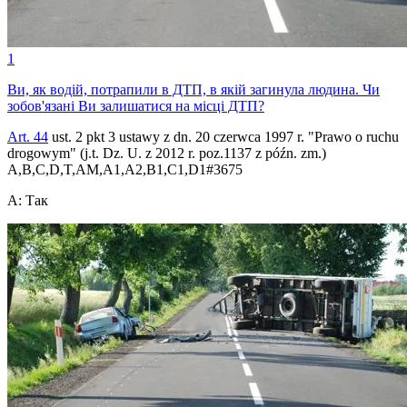
1
Ви, як водій, потрапили в ДТП, в якій загинула людина. Чи
зобов'язані Ви залишатися на місці ДТП?
Art. 44
ust. 2 pkt 3 ustawy z dn. 20 czerwca 1997 r. "Prawo o ruchu
drogowym" (j.t. Dz. U. z 2012 r. poz.1137 z późn. zm.)
A,B,C,D,T,AM,A1,A2,B1,C1,D1
#
3675
A
:
Так