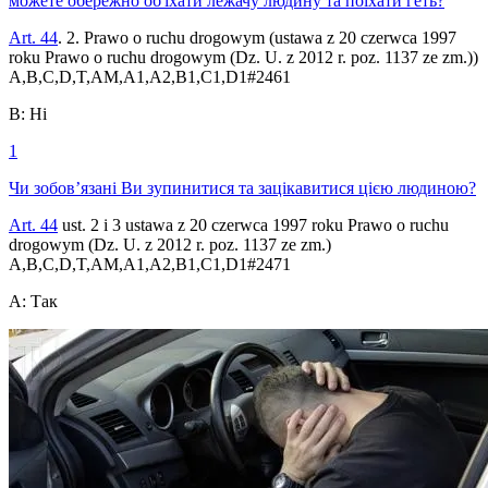
можете обережно об'їхати лежачу людину та поїхати геть?
Art. 44
. 2. Prawo o ruchu drogowym (ustawa z 20 czerwca 1997
roku Prawo o ruchu drogowym (Dz. U. z 2012 r. poz. 1137 ze zm.))
A,B,C,D,T,AM,A1,A2,B1,C1,D1
#
2461
B
:
Ні
1
Чи зобов’язані Ви зупинитися та зацікавитися цією людиною?
Art. 44
ust. 2 i 3 ustawa z 20 czerwca 1997 roku Prawo o ruchu
drogowym (Dz. U. z 2012 r. poz. 1137 ze zm.)
A,B,C,D,T,AM,A1,A2,B1,C1,D1
#
2471
A
:
Так