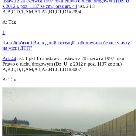
ustawa z 20 czerwca 1997 roku Prawo o ruchu drogowym (Dz. U.
z 2012 r. poz. 1137 ze zm.) oraz
art. 44
ust. 2 i 3
A,B,C,D,T,AM,A1,A2,B1,C1,D1
#
2994
A
:
Так
1
Чи зобов'язані Ви, в даній ситуації, забезпечити безпеку руху
на місці ДТП?
Art. 44
ust. 1 pkt 1 i 2 ustawy - ustawa z 20 czerwca 1997 roku
Prawo o ruchu drogowym (Dz. U. z 2012 r. poz. 1137 ze zm.)
A,B,C,D,T,AM,A1,A2,B1,C1,D1
#
3007
A
:
Так