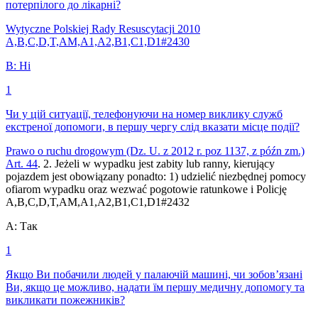
потерпілого до лікарні?
Wytyczne Polskiej Rady Resuscytacji 2010
A,B,C,D,T,AM,A1,A2,B1,C1,D1
#
2430
B
:
Ні
1
Чи у цій ситуації, телефонуючи на номер виклику служб
екстреної допомоги, в першу чергу слід вказати місце події?
Prawo o ruchu drogowym (Dz. U. z 2012 r. poz 1137, z późn zm.)
Art. 44
. 2. Jeżeli w wypadku jest zabity lub ranny, kierujący
pojazdem jest obowiązany ponadto: 1) udzielić niezbędnej pomocy
ofiarom wypadku oraz wezwać pogotowie ratunkowe i Policję
A,B,C,D,T,AM,A1,A2,B1,C1,D1
#
2432
A
:
Так
1
Якщо Ви побачили людей у ​​палаючій машині, чи зобов’язані
Ви, якщо це можливо, надати їм першу медичну допомогу та
викликати пожежників?