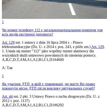
1
Чи номер телефону 112 є загальнонаціональним номером для
всіх видів екстреної допомоги?
Art. 129
ust. 1 ustawy z dnia 16 lipca 2004 r. - Prawo
telekomunikacyjne (Dz. U. z 2014 r. poz. 243, z późn zm.)
Art. 129
.
1. Ustala się numer "112" jako wspólny numer alarmowy dla
wszystkich służb ustawowo powołanych do niesienia pomocy.
A,B,C,D,T,AM,A1,A2,B1,C1,D1
#
4600
A
:
Так
1
Як учасник ДТП, в якій є травмовані, чи маєте Ви право
покинути місце ДТП після виклику рятувальних служб?
Art. 44
ust. 2 pkt. 3 Ustawy Prawo o ruchu drogowym (Dz. U. z
2012 r. poz. 1137)
A,B,C,D,T,AM,A1,A2,B1,C1,D1
#
6292