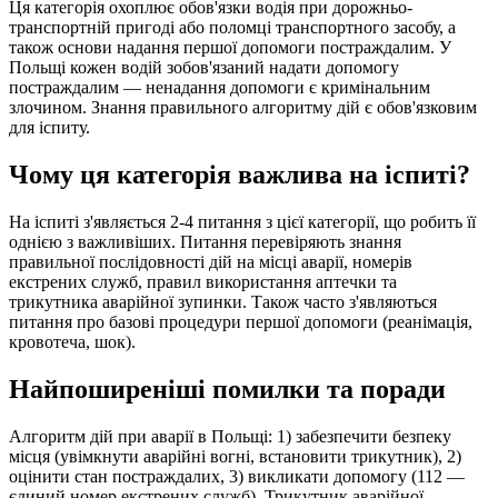
Ця категорія охоплює обов'язки водія при дорожньо-
транспортній пригоді або поломці транспортного засобу, а
також основи надання першої допомоги постраждалим. У
Польщі кожен водій зобов'язаний надати допомогу
постраждалим — ненадання допомоги є кримінальним
злочином. Знання правильного алгоритму дій є обов'язковим
для іспиту.
Чому ця категорія важлива на іспиті?
На іспиті з'являється 2-4 питання з цієї категорії, що робить її
однією з важливіших. Питання перевіряють знання
правильної послідовності дій на місці аварії, номерів
екстрених служб, правил використання аптечки та
трикутника аварійної зупинки. Також часто з'являються
питання про базові процедури першої допомоги (реанімація,
кровотеча, шок).
Найпоширеніші помилки та поради
Алгоритм дій при аварії в Польщі: 1) забезпечити безпеку
місця (увімкнути аварійні вогні, встановити трикутник), 2)
оцінити стан постраждалих, 3) викликати допомогу (112 —
єдиний номер екстрених служб). Трикутник аварійної