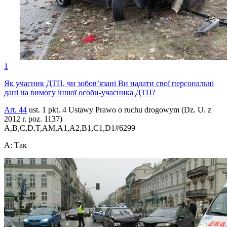
1
Як учасник ДТП, чи зобов’язані Ви надати свої персональні
дані на вимогу іншої особи-учасника ДТП?
Art. 44
ust. 1 pkt. 4 Ustawy Prawo o ruchu drogowym (Dz. U. z
2012 r. poz. 1137)
A,B,C,D,T,AM,A1,A2,B1,C1,D1
#
6299
A
:
Так