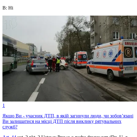
B
:
Ні
1
Якщо Ви - учасник ДТП, в якій загинули люди, чи зобов’язані
Ви залишатися на місці ДТП після виклику рятувальних
служб?