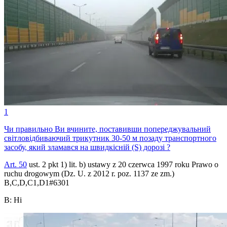
1
Чи правильно Ви вчините, поставивши попереджувальний
світловідбиваючий трикутник 30-50 м позаду транспортного
засобу, який зламався на швидкісній (S) дорозі ?
Art. 50
ust. 2 pkt 1) lit. b) ustawy z 20 czerwca 1997 roku Prawo o
ruchu drogowym (Dz. U. z 2012 r. poz. 1137 ze zm.)
B,C,D,C1,D1
#
6301
B
:
Ні