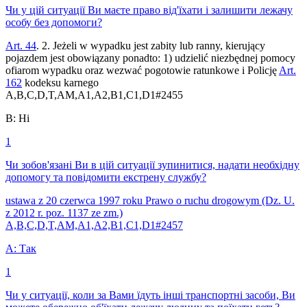
Чи у цій ситуації Ви маєте право від'їхати і залишити лежачу
особу без допомоги?
Art. 44
. 2. Jeżeli w wypadku jest zabity lub ranny, kierujący
pojazdem jest obowiązany ponadto: 1) udzielić niezbędnej pomocy
ofiarom wypadku oraz wezwać pogotowie ratunkowe i Policję
Art.
162
kodeksu karnego
A,B,C,D,T,AM,A1,A2,B1,C1,D1
#
2455
B
:
Ні
1
Чи зобов'язані Ви в цій ситуації зупинитися, надати необхідну
допомогу та повідомити екстрену службу?
ustawa z 20 czerwca 1997 roku Prawo o ruchu drogowym (Dz. U.
z 2012 r. poz. 1137 ze zm.)
A,B,C,D,T,AM,A1,A2,B1,C1,D1
#
2457
A
:
Так
1
Чи у ситуації, коли за Вами їдуть інші транспортні засоби, Ви