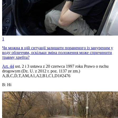
1
Чи можна в цій ситуації залишати пораненого із зануреним у
воду обличчям, оскільки зміна положення може спричинити
травму хребта?
Art. 44
ust. 2 i 3 ustawa z 20 czerwca 1997 roku Prawo o ruchu
drogowym (Dz. U. z 2012 r. poz. 1137 ze zm.)
A,B,C,D,T,AM,A1,A2,B1,C1,D1
#
2476
B
:
Ні