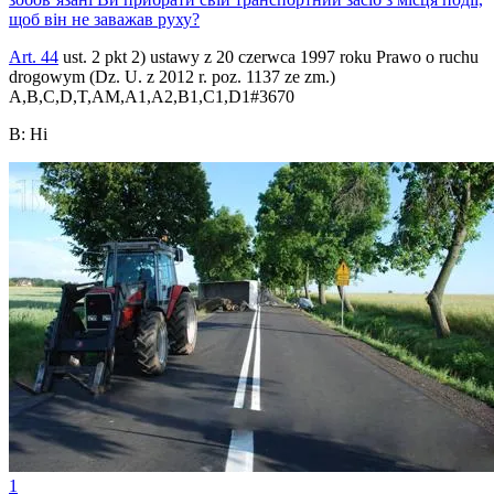
щоб він не заважав руху?
Art. 44
ust. 2 pkt 2) ustawy z 20 czerwca 1997 roku Prawo o ruchu
drogowym (Dz. U. z 2012 r. poz. 1137 ze zm.)
A,B,C,D,T,AM,A1,A2,B1,C1,D1
#
3670
B
:
Ні
1