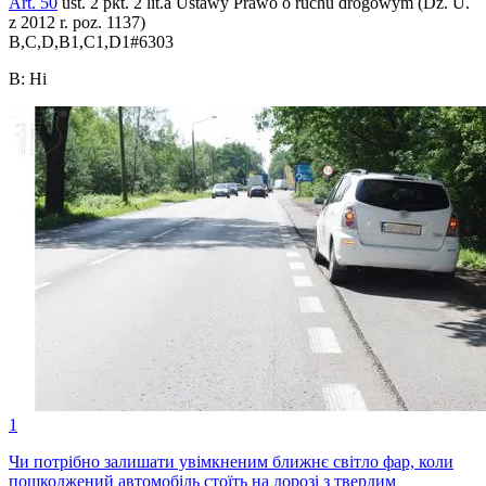
Art. 50
ust. 2 pkt. 2 lit.a Ustawy Prawo o ruchu drogowym (Dz. U.
z 2012 r. poz. 1137)
B,C,D,B1,C1,D1
#
6303
B
:
Ні
1
Чи потрібно залишати увімкненим ближнє світло фар, коли
пошкоджений автомобіль стоїть на дорозі з твердим