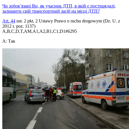
Чи зобов’язані Ви, як учасник ДТП, в якій є постраждалі,
залишити свій транспортний засіб на місці ДТП?
Art. 44
ust. 2 pkt. 2 Ustawy Prawo o ruchu drogowym (Dz. U. z
2012 r. poz. 1137)
A,B,C,D,T,AM,A1,A2,B1,C1,D1
#
6295
A
:
Так