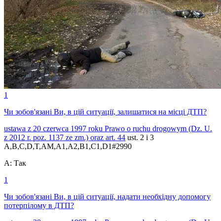
1
Чи зобов'язані Ви, в цій ситуації, залишатися на місці ДТП?
ustawa z 20 czerwca 1997 roku Prawo o ruchu drogowym (Dz. U.
z 2012 r. poz. 1137 ze zm.) oraz
art. 44
ust. 2 i 3
A,B,C,D,T,AM,A1,A2,B1,C1,D1
#
2990
A
:
Так
1
Чи зобов'язані Ви, в цій ситуації, надати необхідну допомогу
потерпілому в ДТП?