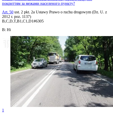
покриттям за межами населеного пункту?
Art. 50
ust. 2 pkt. 2a Ustawy Prawo o ruchu drogowym (Dz. U. z
2012 r. poz. 1137)
B,C,D,T,B1,C1,D1
#
6305
B
:
Ні
1