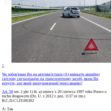
1
Чи зобов'язані Ви на автомагістралі (А) вмикати аварійну
світлову сигналізацію на транспортному засобі, яким Ви
керуєте, але який знерухомлений через аварію?
Art. 50
ust. 2 pkt 1) lit. a) ustawy z 20 czerwca 1997 roku Prawo o
ruchu drogowym (Dz. U. z 2012 r. poz. 1137 ze zm.)
B,C,D,C1,D1
#
6302
A
:
Так