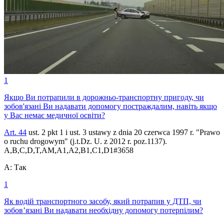
1
Якщо Ви потрапили в дорожньо-транспортну пригоду, чи
зобов'язані Ви надавати допомогу постраждалим, навіть якщо
у Вас немає медичної освіти?
Art. 44
ust. 2 pkt 1 i ust. 3 ustawy z dnia 20 czerwca 1997 r. "Prawo
o ruchu drogowym" (j.t.Dz. U. z 2012 r. poz.1137).
A,B,C,D,T,AM,A1,A2,B1,C1,D1
#
3658
A
:
Так
1
Як водій транспортного засобу, який потрапив у ДТП, чи
зобов’язані Ви надавати необхідну допомогу потерпілим?