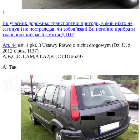
1
Як учасник дорожньо-транспортної пригоди, в якій ніхто не
загинув і не постраждав, чи зобов’язані Ви негайно прибрати
транспортний засіб з місця ДТП?
Art. 44
ust. 1 pkt. 3 Ustawy Prawo o ruchu drogowym (Dz. U. z
2012 r. poz. 1137)
A,B,C,D,T,AM,A1,A2,B1,C1,D1
#
6297
A
:
Так