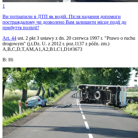
1
Ви потрапили в ДТП як водій. Після надання допомоги
постраждалому чи дозволено Вам залишити місце події до
прибуття поліції?
Art. 44
ust. 2 pkt 3 ustawy z dn. 20 czerwca 1997 r. "Prawo o ruchu
drogowym" (j.t.Dz. U. z 2012 r. poz.1137 z późn. zm.)
A,B,C,D,T,AM,A1,A2,B1,C1,D1
#
3673
B
:
Ні