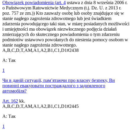
Obowiązek powiadomienia (
art. 4
ustawa z dnia 8 września 2006 r.
o Państwowym Ratownictwie Medycznym (t.j. Dz. U. z 2013 r.
poz. 757 ze zm.)) Kto zauważy osobę lub osoby znajdujące się w
stanie nagłego zagrożenia zdrowotnego lub jest świadkiem
zdarzenia powodującego taki stan, w miarę posiadanych możliwości
i umiejętności ma obowiązek niezwłocznego podjęcia działań
zmierzających do skutecznego powiadomienia o tym zdarzeniu
podmiotów ustawowo powołanych do niesienia pomocy osobom w
stanie nagłego zagrożenia zdrowotnego.
A,B,C,D,T,AM,A1,A2,B1,C1,D1
#
2438
A
:
Так
1
Чи в даній ситуації, пам’ятаючи про власну безпеку, Ви
повинні евакуювати постраждалого з задимленого
автомобіля?
Art. 162
kk.
A,B,C,D,T,AM,A1,A2,B1,C1,D1
#
2445
A
:
Так
1