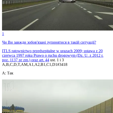
1
Чи Ви завжди зобов'язані зупинятися в такій ситуації?
ITLS ratownictwo przedszpitalne w urazach 2009; ustawa z 20
czerwca 1997 roku Prawo o ruchu drogowym (Dz. U. z 2012 r.
poz. 1137 ze zm.) oraz
art. 44
ust. 1 i 3
A,B,C,D,T,AM,A1,A2,B1,C1,D1
#
3418
A
:
Так