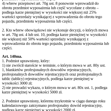
4) wbrew przepisowi art. 70g ust. 8 ponownie wprowadził do
obrotu przedmiot wyposażenia lub część wycofane z obrotu –
podlega karze pieniężnej w wysokości nie większej niż 25%
wartości sprzedaży wynikającej z wprowadzenia do obrotu tego
pojazdu, przedmiotu wyposażenia lub części.
2. Kto wbrew obowiązkowi nie wykonuje decyzji, o których mowa
w art. 70g ust. 4 lub ust. 10, podlega karze pieniężnej w wysokości
nie większej niż 50% wartości sprzedaży wynikającej z
wprowadzenia do obrotu tego pojazdu, przedmiotu wyposażenia lub
części.
Art. 140ma.
1. Podmiot uprawniony, który:
1) nie zwrócił staroście w terminie, o którym mowa w art. 80y ust.
1, blankietów profesjonalnych dowodów rejestracyjnych,
profesjonalnych dowodów rejestracyjnych oraz profesjonalnych
tablic (tablicy) rejestracyjnych, podlega karze pieniężnej w
wysokości 3000 zł;
2) nie prowadzi wykazu, o którym mowa w art. 80x ust. 1, podlega
karze pieniężnej w wysokości 5000 zł.
2. Podmiot uprawniony, któremu trzykrotnie w ciągu danego roku
kalendarzowego zatrzymano profesjonalny dowód rejestracyjny,
podlega karze pieniężnej w wysokości 2000 zł.