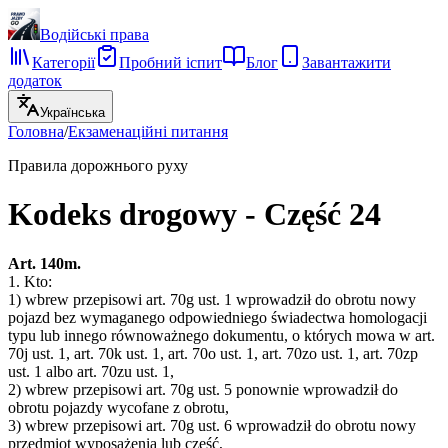
Водійські права
Категорії
Пробний іспит
Блог
Завантажити
додаток
Українська
Головна
/
Екзаменаційні питання
Правила дорожнього руху
Kodeks drogowy - Część 24
Art. 140m.
1. Kto:
1) wbrew przepisowi art. 70g ust. 1 wprowadził do obrotu nowy
pojazd bez wymaganego odpowiedniego świadectwa homologacji
typu lub innego równoważnego dokumentu, o których mowa w art.
70j ust. 1, art. 70k ust. 1, art. 70o ust. 1, art. 70zo ust. 1, art. 70zp
ust. 1 albo art. 70zu ust. 1,
2) wbrew przepisowi art. 70g ust. 5 ponownie wprowadził do
obrotu pojazdy wycofane z obrotu,
3) wbrew przepisowi art. 70g ust. 6 wprowadził do obrotu nowy
przedmiot wyposażenia lub część,