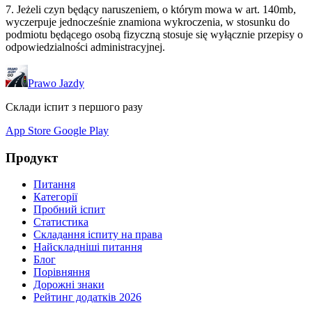
7. Jeżeli czyn będący naruszeniem, o którym mowa w art. 140mb,
wyczerpuje jednocześnie znamiona wykroczenia, w stosunku do
podmiotu będącego osobą fizyczną stosuje się wyłącznie przepisy o
odpowiedzialności administracyjnej.
Prawo Jazdy
Склади іспит з першого разу
App Store
Google Play
Продукт
Питання
Категорії
Пробний іспит
Статистика
Складання іспиту на права
Найскладніші питання
Блог
Порівняння
Дорожні знаки
Рейтинг додатків 2026