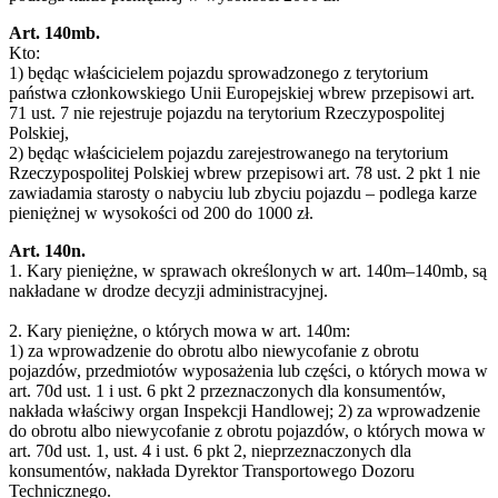
Art. 140mb.
Kto:
1) będąc właścicielem pojazdu sprowadzonego z terytorium
państwa członkowskiego Unii Europejskiej wbrew przepisowi art.
71 ust. 7 nie rejestruje pojazdu na terytorium Rzeczypospolitej
Polskiej,
2) będąc właścicielem pojazdu zarejestrowanego na terytorium
Rzeczypospolitej Polskiej wbrew przepisowi art. 78 ust. 2 pkt 1 nie
zawiadamia starosty o nabyciu lub zbyciu pojazdu – podlega karze
pieniężnej w wysokości od 200 do 1000 zł.
Art. 140n.
1. Kary pieniężne, w sprawach określonych w art. 140m–140mb, są
nakładane w drodze decyzji administracyjnej.
2. Kary pieniężne, o których mowa w art. 140m:
1) za wprowadzenie do obrotu albo niewycofanie z obrotu
pojazdów, przedmiotów wyposażenia lub części, o których mowa w
art. 70d ust. 1 i ust. 6 pkt 2 przeznaczonych dla konsumentów,
nakłada właściwy organ Inspekcji Handlowej; 2) za wprowadzenie
do obrotu albo niewycofanie z obrotu pojazdów, o których mowa w
art. 70d ust. 1, ust. 4 i ust. 6 pkt 2, nieprzeznaczonych dla
konsumentów, nakłada Dyrektor Transportowego Dozoru
Technicznego.