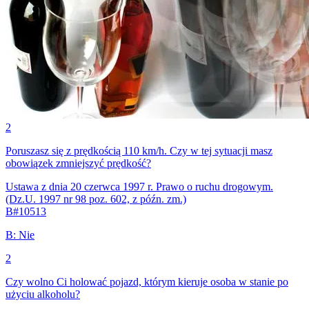
2
Poruszasz się z prędkością 110 km/h. Czy w tej sytuacji masz
obowiązek zmniejszyć prędkość?
Ustawa z dnia 20 czerwca 1997 r. Prawo o ruchu drogowym.
(Dz.U. 1997 nr 98 poz. 602, z późn. zm.)
B
#
10513
B
:
Nie
2
Czy wolno Ci holować pojazd, którym kieruje osoba w stanie po
użyciu alkoholu?