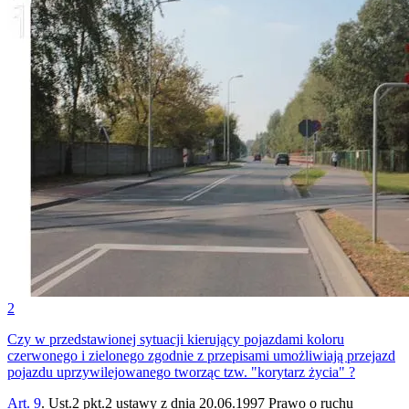
2
Czy w przedstawionej sytuacji kierujący pojazdami koloru
czerwonego i zielonego zgodnie z przepisami umożliwiają przejazd
pojazdu uprzywilejowanego tworząc tzw. "korytarz życia" ?
Art. 9
. Ust.2 pkt.2 ustawy z dnia 20.06.1997 Prawo o ruchu