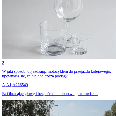
2
W jaki sposób, dojeżdżając motocyklem do przejazdu kolejowego,
upewniasz się, że nie nadjeżdża pociąg?
A,A1,A2
#
6549
B
:
Obracając głowę i bezpośrednio obserwując torowisko.