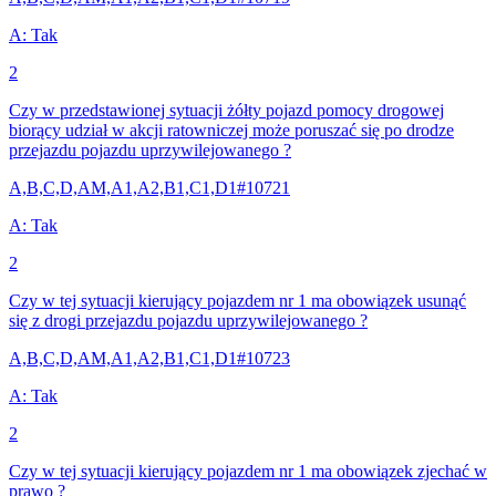
A
:
Tak
2
Czy w przedstawionej sytuacji żółty pojazd pomocy drogowej
biorący udział w akcji ratowniczej może poruszać się po drodze
przejazdu pojazdu uprzywilejowanego ?
A,B,C,D,AM,A1,A2,B1,C1,D1
#
10721
A
:
Tak
2
Czy w tej sytuacji kierujący pojazdem nr 1 ma obowiązek usunąć
się z drogi przejazdu pojazdu uprzywilejowanego ?
A,B,C,D,AM,A1,A2,B1,C1,D1
#
10723
A
:
Tak
2
Czy w tej sytuacji kierujący pojazdem nr 1 ma obowiązek zjechać w
prawo ?