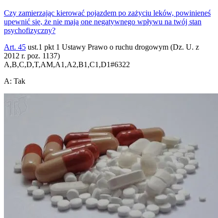
Czy zamierzając kierować pojazdem po zażyciu leków, powinieneś
upewnić się, że nie mają one negatywnego wpływu na twój stan
psychofizyczny?
Art. 45
ust.1 pkt 1 Ustawy Prawo o ruchu drogowym (Dz. U. z
2012 r. poz. 1137)
A,B,C,D,T,AM,A1,A2,B1,C1,D1
#
6322
A
:
Tak