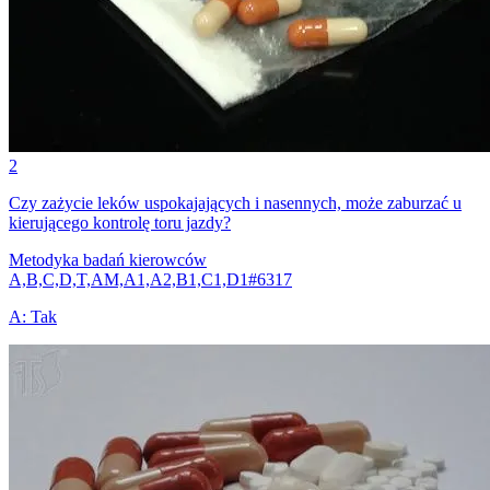
2
Czy zażycie leków uspokajających i nasennych, może zaburzać u
kierującego kontrolę toru jazdy?
Metodyka badań kierowców
A,B,C,D,T,AM,A1,A2,B1,C1,D1
#
6317
A
:
Tak