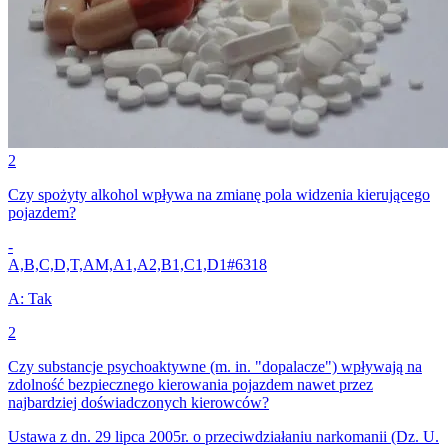
2
Czy spożyty alkohol wpływa na zmianę pola widzenia kierującego
pojazdem?
-
A,B,C,D,T,AM,A1,A2,B1,C1,D1
#
6318
A
:
Tak
2
Czy substancje psychoaktywne (m. in. "dopalacze") wpływają na
zdolność bezpiecznego kierowania pojazdem nawet przez
najbardziej doświadczonych kierowców?
Ustawa z dn. 29 lipca 2005r. o przeciwdziałaniu narkomanii (Dz. U.