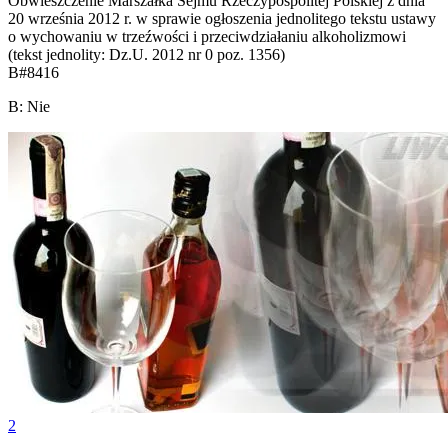
Obwieszczenie Marszałka Sejmu Rzeczypospolitej Polskiej z dnia
20 września 2012 r. w sprawie ogłoszenia jednolitego tekstu ustawy
o wychowaniu w trzeźwości i przeciwdziałaniu alkoholizmowi
(tekst jednolity: Dz.U. 2012 nr 0 poz. 1356)
B
#
8416
B
:
Nie
2