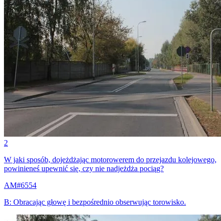
2
W jaki sposób, dojeżdżając motorowerem do przejazdu kolejowego,
powinieneś upewnić się, czy nie nadjeżdża pociąg?
AM
#
6554
B
:
Obracając głowę i bezpośrednio obserwując torowisko.