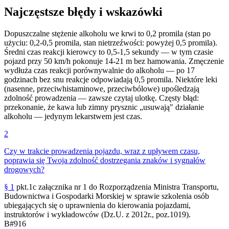
Najczęstsze błędy i wskazówki
Dopuszczalne stężenie alkoholu we krwi to 0,2 promila (stan po
użyciu: 0,2-0,5 promila, stan nietrzeźwości: powyżej 0,5 promila).
Średni czas reakcji kierowcy to 0,5-1,5 sekundy — w tym czasie
pojazd przy 50 km/h pokonuje 14-21 m bez hamowania. Zmęczenie
wydłuża czas reakcji porównywalnie do alkoholu — po 17
godzinach bez snu reakcje odpowiadają 0,5 promila. Niektóre leki
(nasenne, przeciwhistaminowe, przeciwbólowe) upośledzają
zdolność prowadzenia — zawsze czytaj ulotkę. Częsty błąd:
przekonanie, że kawa lub zimny prysznic „usuwają" działanie
alkoholu — jedynym lekarstwem jest czas.
2
Czy w trakcie prowadzenia pojazdu, wraz z upływem czasu,
poprawia się Twoja zdolność dostrzegania znaków i sygnałów
drogowych?
§ 1
pkt.1c załącznika nr 1 do Rozporządzenia Ministra Transportu,
Budownictwa i Gospodarki Morskiej w sprawie szkolenia osób
ubiegających się o uprawnienia do kierowania pojazdami,
instruktorów i wykładowców (Dz.U. z 2012r., poz.1019).
B
#
916