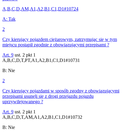
A,B,C,D,AM,A1,A2,B1,C1,D1
#
10724
A
:
Tak
2
Czy kierujący pojazdem ciężarowym, zatrzymując się w tym
miejscu postąpił zgodnie z obowiązującymi przepisami ?
Art. 9
ust. 2 pkt 1
A,B,C,D,T,PT,A1,A2,B1,C1,D1
#
10731
B
:
Nie
2
Czy kierujący pojazdami w sposób zgodny z obowiązującymi
przepisami usunęli się z drogi przejazdu pojazdu
uprzywilejowanego ?
Art. 9
ust. 2 pkt 1
A,B,C,D,T,AM,A1,A2,B1,C1,D1
#
10732
B
:
Nie