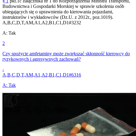
§ 1
pkt.1c załącznika nr 1 do Rozporządzenia Ministra Transportu,
Budownictwa i Gospodarki Morskiej w sprawie szkolenia osób
ubiegających się o uprawnienia do kierowania pojazdami,
instruktorów i wykładowców (Dz.U. z 2012r., poz.1019).
A,B,C,D,T,AM,A1,A2,B1,C1,D1
#
3232
A
:
Tak
2
Czy spożycie amfetaminy może zwiększać skłonność kierowcy do
ryzykownych i agresywnych zachowań?
-
A,B,C,D,T,AM,A1,A2,B1,C1,D1
#
6316
A
:
Tak