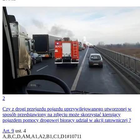
2
Czy z drogi przejazdu pojazdu uprzywilejowanego utworzonej w
sposób przedstawiony na zdjęciu może skorzystać kierujący
pojazdem pomocy drogowej biorący udział w akcji ratowniczej ?
Art. 9
ust. 4
A,B,C,D,AM,A1,A2,B1,C1,D1
#
10711