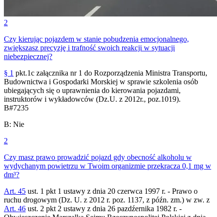
2
Czy kierując pojazdem w stanie pobudzenia emocjonalnego,
zwiększasz precyzję i trafność swoich reakcji w sytuacji
niebezpiecznej?
§ 1
pkt.1c załącznika nr 1 do Rozporządzenia Ministra Transportu,
Budownictwa i Gospodarki Morskiej w sprawie szkolenia osób
ubiegających się o uprawnienia do kierowania pojazdami,
instruktorów i wykładowców (Dz.U. z 2012r., poz.1019).
B
#
7235
B
:
Nie
2
Czy masz prawo prowadzić pojazd gdy obecność alkoholu w
wydychanym powietrzu w Twoim organizmie przekracza 0,1 mg w
dm³?
Art. 45
ust. 1 pkt 1 ustawy z dnia 20 czerwca 1997 r. - Prawo o
ruchu drogowym (Dz. U. z 2012 r. poz. 1137, z późn. zm.) w zw. z
Art. 46
ust. 2 pkt 2 ustawy z dnia 26 pazdźernika 1982 r. -