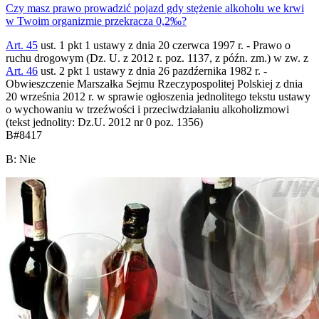
Czy masz prawo prowadzić pojazd gdy stężenie alkoholu we krwi
w Twoim organizmie przekracza 0,2‰?
Art. 45
ust. 1 pkt 1 ustawy z dnia 20 czerwca 1997 r. - Prawo o
ruchu drogowym (Dz. U. z 2012 r. poz. 1137, z późn. zm.) w zw. z
Art. 46
ust. 2 pkt 1 ustawy z dnia 26 pazdźernika 1982 r. -
Obwieszczenie Marszałka Sejmu Rzeczypospolitej Polskiej z dnia
20 września 2012 r. w sprawie ogłoszenia jednolitego tekstu ustawy
o wychowaniu w trzeźwości i przeciwdziałaniu alkoholizmowi
(tekst jednolity: Dz.U. 2012 nr 0 poz. 1356)
B
#
8417
B
:
Nie