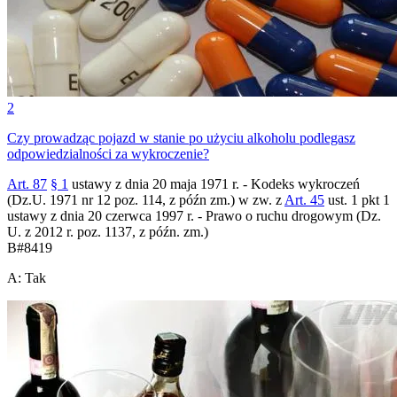
2
Czy prowadząc pojazd w stanie po użyciu alkoholu podlegasz
odpowiedzialności za wykroczenie?
Art. 87
§ 1
ustawy z dnia 20 maja 1971 r. - Kodeks wykroczeń
(Dz.U. 1971 nr 12 poz. 114, z późn zm.) w zw. z
Art. 45
ust. 1 pkt 1
ustawy z dnia 20 czerwca 1997 r. - Prawo o ruchu drogowym (Dz.
U. z 2012 r. poz. 1137, z późn. zm.)
B
#
8419
A
:
Tak