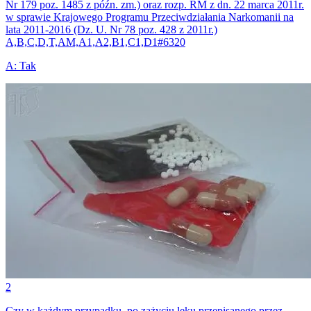
Nr 179 poz. 1485 z późn. zm.) oraz rozp. RM z dn. 22 marca 2011r.
w sprawie Krajowego Programu Przeciwdziałania Narkomanii na
lata 2011-2016 (Dz. U. Nr 78 poz. 428 z 2011r.)
A,B,C,D,T,AM,A1,A2,B1,C1,D1
#
6320
A
:
Tak
2
Czy w każdym przypadku, po zażyciu leku przepisanego przez