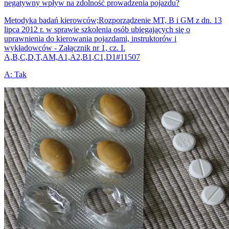
negatywny wpływ na zdolność prowadzenia pojazdu?
Metodyka badań kierowców;Rozporządzenie MT, B i GM z dn. 13
lipca 2012 r. w sprawie szkolenia osób ubiegających się o
uprawnienia do kierowania pojazdami, instruktorów i
wykładowców - Załącznik nr 1, cz. I.
A,B,C,D,T,AM,A1,A2,B1,C1,D1
#
11507
A
:
Tak