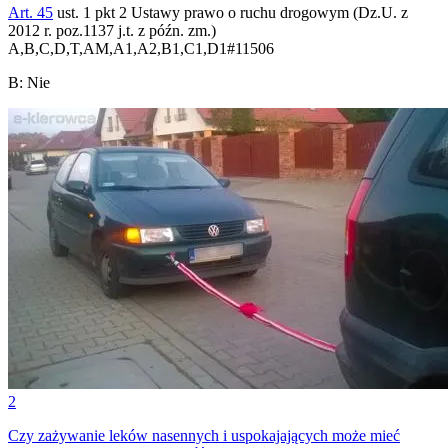
Art. 45
ust. 1 pkt 2 Ustawy prawo o ruchu drogowym (Dz.U. z
2012 r. poz.1137 j.t. z późn. zm.)
A,B,C,D,T,AM,A1,A2,B1,C1,D1
#
11506
B
:
Nie
2
Czy zażywanie leków nasennych i uspokajających może mieć