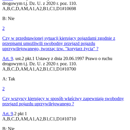
drogowym t.j. Dz. U. z 2020 r. poz. 110.
A,B,C,D,AM,A1,A2,B1,C1,D1
#
10698
B
:
Nie
2
Czy w przedstawionej sytuacji kierujący pojazdami zgodnie z
przepisami umożliwili swobodny przejazd pojazdu
uprzywilejowanego, tworząc tzw. "korytarz życia" ?
Art. 9
. ust.2 pkt.1 Ustawy z dnia 20.06.1997 Prawo o ruchu
drogowym t.j. Dz. U. z 2020 r. poz. 110.
A,B,C,D,AM,A1,A2,B1,C1,D1
#
10700
A
:
Tak
2
Czy wszyscy kierujący w sposób właściwy zapewniają swobodny
przejazd pojazdu uprzywilejowanego ?
Art. 9
.2 pkt 1
A,B,C,D,AM,A1,A2,B1,C1,D1
#
10710
B
:
Nie