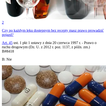
2
Czy po każdym leku dostępnym bez recepty masz prawo prowadzić
pojazd?
Art. 45
ust. 1 pkt 1 ustawy z dnia 20 czerwca 1997 r. - Prawo o
ruchu drogowym (Dz. U. z 2012 r. poz. 1137, z późn. zm.)
B
#
8418
B
:
Nie