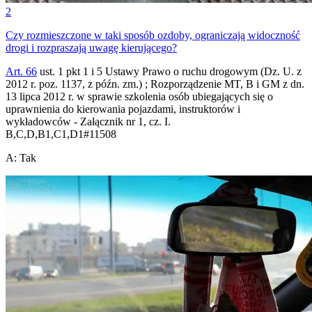
2
Czy rozmieszczone w taki sposób ozdoby, ograniczają widoczność
drogi i rozpraszają uwagę kierującego?
Art. 66
ust. 1 pkt 1 i 5 Ustawy Prawo o ruchu drogowym (Dz. U. z
2012 r. poz. 1137, z późn. zm.) ; Rozporządzenie MT, B i GM z dn.
13 lipca 2012 r. w sprawie szkolenia osób ubiegających się o
uprawnienia do kierowania pojazdami, instruktorów i
wykładowców - Załącznik nr 1, cz. I.
B,C,D,B1,C1,D1
#
11508
A
:
Tak