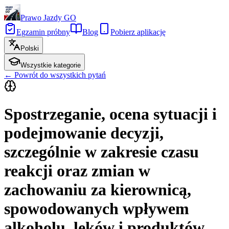
Prawo Jazdy GO
Egzamin próbny
Blog
Pobierz aplikację
Polski
Wszystkie kategorie
←
Powrót do wszystkich pytań
Spostrzeganie, ocena sytuacji i
podejmowanie decyzji,
szczególnie w zakresie czasu
reakcji oraz zmian w
zachowaniu za kierownicą,
spowodowanych wpływem
alkoholu, leków i produktów