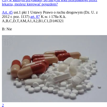
lekarza, możesz kierować pojazdem?
Art. 45
ust.1 pkt 1 Ustawy Prawo o ruchu drogowym (Dz. U. z
2012 r. poz. 1137)
art. 87
K.w. i 178a K.k.
A,B,C,D,T,AM,A1,A2,B1,C1,D1
#
6321
B
:
Nie
2