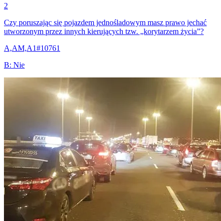
2
Czy poruszając się pojazdem jednośladowym masz prawo jechać
utworzonym przez innych kierujących tzw. „korytarzem życia”?
A,AM,A1
#
10761
B
:
Nie