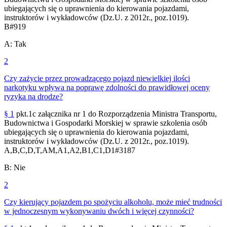
ubiegających się o uprawnienia do kierowania pojazdami,
instruktorów i wykładowców (Dz.U. z 2012r., poz.1019).
B
#
919
A
:
Tak
2
Czy zażycie przez prowadzącego pojazd niewielkiej ilości
narkotyku wpływa na poprawę zdolności do prawidłowej oceny
ryzyka na drodze?
§ 1
pkt.1c załącznika nr 1 do Rozporządzenia Ministra Transportu,
Budownictwa i Gospodarki Morskiej w sprawie szkolenia osób
ubiegających się o uprawnienia do kierowania pojazdami,
instruktorów i wykładowców (Dz.U. z 2012r., poz.1019).
A,B,C,D,T,AM,A1,A2,B1,C1,D1
#
3187
B
:
Nie
2
Czy kierujący pojazdem po spożyciu alkoholu, może mieć trudności
w jednoczesnym wykonywaniu dwóch i więcej czynności?