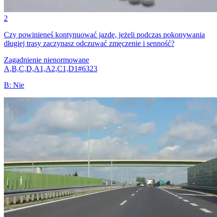
2
Czy powinieneś kontynuować jazdę, jeżeli podczas pokonywania
długiej trasy zaczynasz odczuwać zmęczenie i senność?
Zagadnienie nienormowane
A,B,C,D,A1,A2,C1,D1
#
6323
B
:
Nie