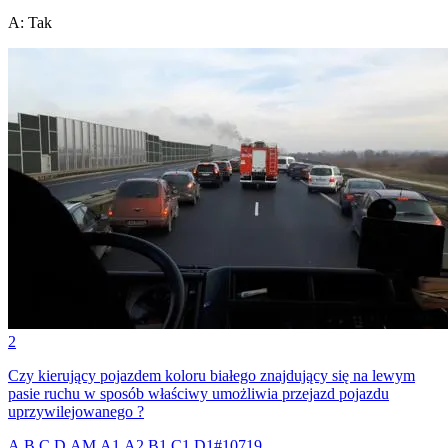
A
:
Tak
2
Czy kierujący pojazdem koloru białego znajdujący się na lewym
pasie ruchu w sposób właściwy umożliwia przejazd pojazdu
uprzywilejowanego ?
A,B,C,D,AM,A1,A2,B1,C1,D1
#
10719