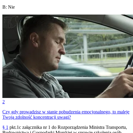
B
:
Nie
2
Czy gdy prowadzisz w stanie pobudzenia emocjonalnego, to maleje
Twoja zdolność koncentracji uwagi?
§ 1
pkt.1c załącznika nr 1 do Rozporządzenia Ministra Transportu,
Budownictwa i Gospodarki Morskiej w sprawie szkolenia osób