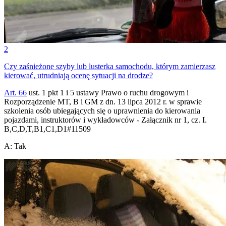
2
Czy zaśnieżone szyby lub lusterka samochodu, którym zamierzasz
kierować, utrudniają ocenę sytuacji na drodze?
Art. 66
ust. 1 pkt 1 i 5 ustawy Prawo o ruchu drogowym i
Rozporządzenie MT, B i GM z dn. 13 lipca 2012 r. w sprawie
szkolenia osób ubiegających się o uprawnienia do kierowania
pojazdami, instruktorów i wykładowców - Załącznik nr 1, cz. I.
B,C,D,T,B1,C1,D1
#
11509
A
:
Tak