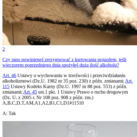
2
Czy rano powinieneś zrezygnować z kierowania pojazdem, jeśli
wieczorem poprzedniego dnia spożyłeś dużą ilość alkoholu?
Art. 46
Ustawy o wychowaniu w trzeźwości i przeciwdziałaniu
alkoholizmowi (Dz.U. 1982 nr 35 poz. 230) z późn. zmianami;
Art.
115
Ustawy Kodeks Karny (Dz.U. 1997 nr 88 poz. 553) z późn.
zmianami;
Art. 45
ust.1 pkt. 1 Ustawy Prawo o ruchu drogowym
(Dz. U. z 2005 r. Nr 108 poz. 908 z późn. zm.)
A,B,C,D,T,AM,A1,A2,B1,C1,D1
#
11510
A
:
Tak