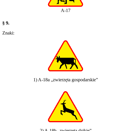
A-17
§ 9.
Znaki:
1) A-18a „zwierzęta gospodarskie”
2) A-18b „zwierzęta dzikie”