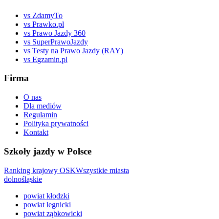
vs ZdamyTo
vs Prawko.pl
vs Prawo Jazdy 360
vs SuperPrawoJazdy
vs Testy na Prawo Jazdy (RAY)
vs Egzamin.pl
Firma
O nas
Dla mediów
Regulamin
Polityka prywatności
Kontakt
Szkoły jazdy w Polsce
Ranking krajowy OSK
Wszystkie miasta
dolnośląskie
powiat kłodzki
powiat legnicki
powiat ząbkowicki