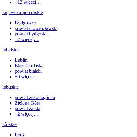
+
12
więcej…
kujawsko-pomorskie
Bydgoszcz
powiat inowrocławski
powiat bydgoski
+
7
więcej…
lubelskie
Lublin
Biała Podlaska
powiat bialski
+
9
więcej…
lubuskie
powiat zielonogórski
Zielona Góra
powiat żarski
+
2
więcej…
łódzkie
Łódź