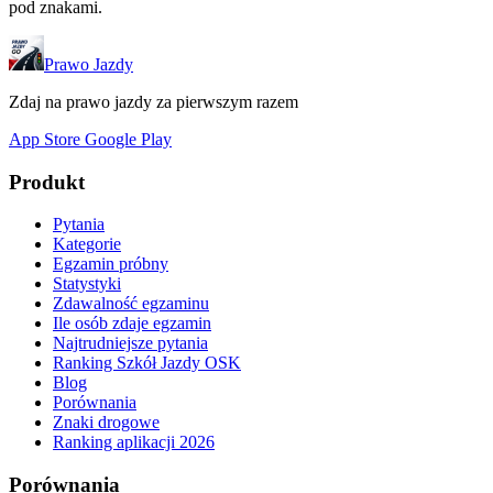
pod znakami.
Prawo Jazdy
Zdaj na prawo jazdy za pierwszym razem
App Store
Google Play
Produkt
Pytania
Kategorie
Egzamin próbny
Statystyki
Zdawalność egzaminu
Ile osób zdaje egzamin
Najtrudniejsze pytania
Ranking Szkół Jazdy OSK
Blog
Porównania
Znaki drogowe
Ranking aplikacji 2026
Porównania