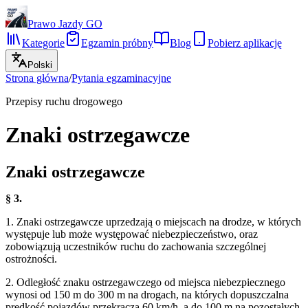
Prawo Jazdy GO
Kategorie
Egzamin próbny
Blog
Pobierz aplikację
Polski
Strona główna
/
Pytania egzaminacyjne
Przepisy ruchu drogowego
Znaki ostrzegawcze
Znaki ostrzegawcze
§ 3.
1. Znaki ostrzegawcze uprzedzają o miejscach na drodze, w których
występuje lub może występować niebezpieczeństwo, oraz
zobowiązują uczestników ruchu do zachowania szczególnej
ostrożności.
2. Odległość znaku ostrzegawczego od miejsca niebezpiecznego
wynosi od 150 m do 300 m na drogach, na których dopuszczalna
prędkość pojazdów przekracza 60 km/h, a do 100 m na pozostałych