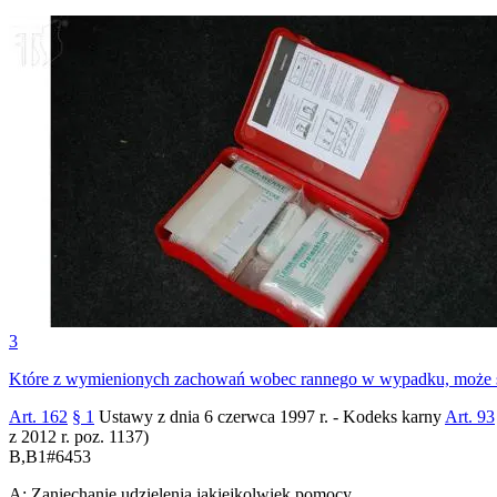
3
Które z wymienionych zachowań wobec rannego w wypadku, może s
Art. 162
§ 1
Ustawy z dnia 6 czerwca 1997 r. - Kodeks karny
Art. 93
z 2012 r. poz. 1137)
B,B1
#
6453
A
:
Zaniechanie udzielenia jakiejkolwiek pomocy.