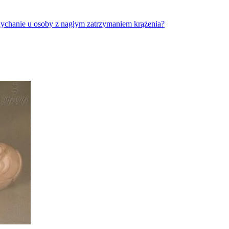
oddychanie u osoby z nagłym zatrzymaniem krążenia?