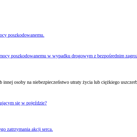
omocy poszkodowanemu.
pomocy poszkodowanemu w wypadku drogowym z bezpośrednim zagrożen
b innej osoby na niebezpieczeństwo utraty życia lub ciężkiego uszczer
jącym się w pojeździe?
o zatrzymania akcji serca.