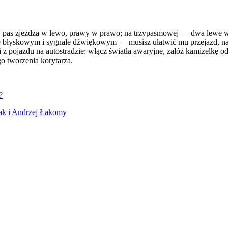
 pas zjeżdża w lewo, prawy w prawo; na trzypasmowej — dwa lewe w 
e błyskowym i sygnale dźwiękowym — musisz ułatwić mu przejazd, nawe
 z pojazdu na autostradzie: włącz światła awaryjne, załóż kamizelkę o
go tworzenia korytarza.
?
zak i Andrzej Łakomy