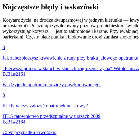
Najczęstsze błędy i wskazówki
Korytarz życia: na drodze dwupasmowej w jednym kierunku — lewy
pozostałymi). Pojazd uprzywilejowany poznasz po niebieskim świetl
wykorzystując korytarz — jest to zabronione i karane. Przy ewakuacji
barierkami. Częsty błąd: panika i blokowanie drogi zamiast spokojne
3
Jak zabezpieczysz krwawienie z rany przy braku jałowego opatrunku
"Pierwsza pomoc w stanch w stanach zagrożenia życia" Witold Jurc
B,B1
#
2161
B
:
Użyję do opatrunku odzieży poszkodowanego.
3
Kiedy należy założyć opatrunek uciskowy?
ITLS ratownictwo przedszpitalne w urazach 2009
B,B1
#
2164
C
:
W przypadku krwotoku.