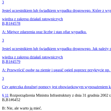
3
Jesteś uczestnikiem lub świadkiem wypadku drogowego. Które z wy
wiedza z zakresu działań ratowniczych
B,B1
#
4578
A
:
Miejsce zdarzenia oraz liczbę i stan ofiar wypadku.
3
Jesteś uczestnikiem lub świadkiem wypadku drogowego. Jak należy p
wiedza z zakresu działań ratowniczych
B,B1
#
4579
A
:
Przewrócić osobę na ziemię i ugasić ogień poprzez przykrycie np.
3
Czy apteczka doraźnej pomocy jest obowiązkowym wyposażeniem 
§ 11
Rozporządzenia Ministra Infrastruktury z dnia 31 grudnia 2002 
B,B1
#
6452
B
:
Nie, ale warto ją mieć.