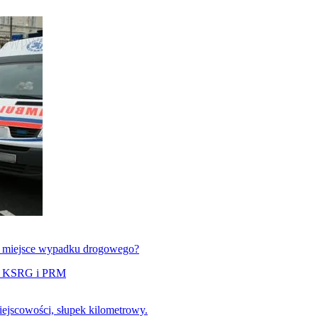
jące miejsce wypadku drogowego?
rdy KSRG i PRM
iejscowości, słupek kilometrowy.