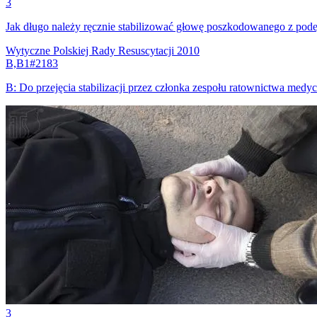
3
Jak długo należy ręcznie stabilizować głowę poszkodowanego z pode
Wytyczne Polskiej Rady Resuscytacji 2010
B,B1
#
2183
B
:
Do przejęcia stabilizacji przez członka zespołu ratownictwa medy
3