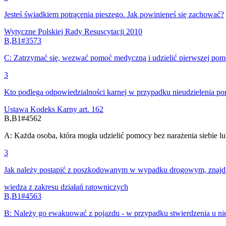
Jesteś świadkiem potrącenia pieszego. Jak powinieneś się zachować?
Wytyczne Polskiej Rady Resuscytacji 2010
B,B1
#
3573
C
:
Zatrzymać się, wezwać pomoć medyczną i udzielić pierwszej p
3
Kto podlega odpowiedzialności karnej w przypadku nieudzielenia 
Ustawa Kodeks Karny
art. 162
B,B1
#
4562
A
:
Każda osoba, która mogła udzielić pomocy bez narażenia siebie lu
3
Jak należy postąpić z poszkodowanym w wypadku drogowym, znajdu
wiedza z zakresu działań ratowniczych
B,B1
#
4563
B
:
Należy go ewakuować z pojazdu - w przypadku stwierdzenia u nieg