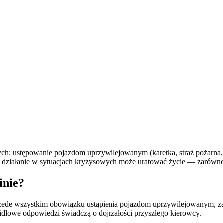
ch: ustępowanie pojazdom uprzywilejowanym (karetka, straż pożarna, 
 działanie w sytuacjach kryzysowych może uratować życie — zarówno
inie?
przede wszystkim obowiązku ustąpienia pojazdom uprzywilejowanym, z
dłowe odpowiedzi świadczą o dojrzałości przyszłego kierowcy.