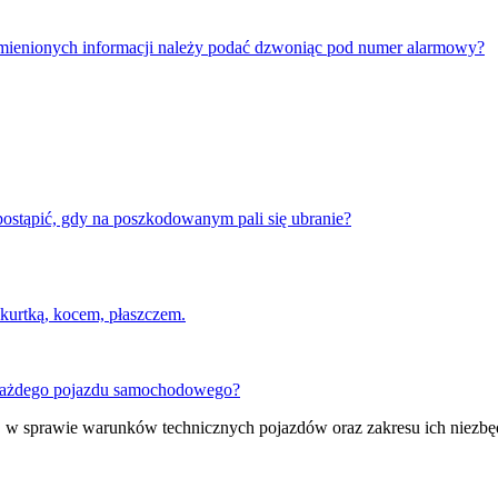
mienionych informacji należy podać dzwoniąc pod numer alarmowy?
ostąpić, gdy na poszkodowanym pali się ubranie?
 kurtką, kocem, płaszczem.
każdego pojazdu samochodowego?
r. w sprawie warunków technicznych pojazdów oraz zakresu ich niezbę