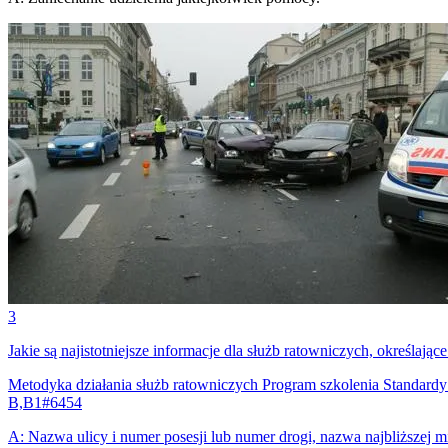
3
Jakie są najistotniejsze informacje dla służb ratowniczych, określa
Metodyka działania służb ratowniczych Program szkolenia Standa
B,B1
#
6454
A
:
Nazwa ulicy i numer posesji lub numer drogi, nazwa najbliższej m