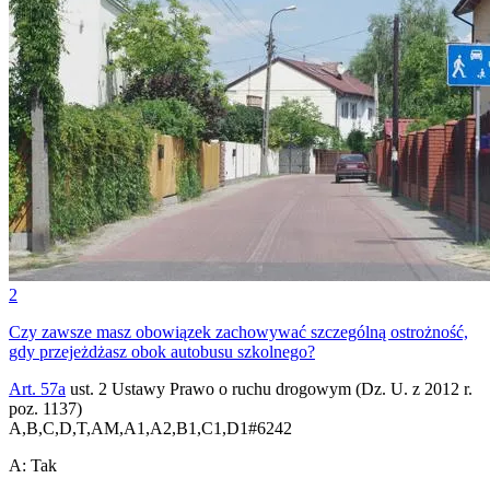
2
Czy zawsze masz obowiązek zachowywać szczególną ostrożność,
gdy przejeżdżasz obok autobusu szkolnego?
Art. 57a
ust. 2 Ustawy Prawo o ruchu drogowym (Dz. U. z 2012 r.
poz. 1137)
A,B,C,D,T,AM,A1,A2,B1,C1,D1
#
6242
A
:
Tak