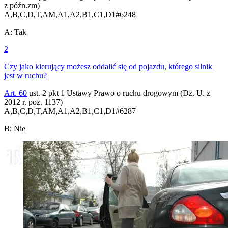
z późn.zm)
A,B,C,D,T,AM,A1,A2,B1,C1,D1
#
6248
A
:
Tak
2
Czy jako kierujący możesz oddalić się od pojazdu, którego silnik
jest w ruchu?
Art. 60
ust. 2 pkt 1 Ustawy Prawo o ruchu drogowym (Dz. U. z
2012 r. poz. 1137)
A,B,C,D,T,AM,A1,A2,B1,C1,D1
#
6287
B
:
Nie