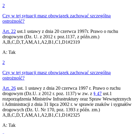
2
Czy w tej sytuacji masz obowiązek zachować szczególną
ostrożność?
Art. 22
ust.1 ustawy z dnia 20 czerwca 1997r. Prawo o ruchu
drogowym (Dz. U. z 2012 r. poz.1137, z późn.zm.)
A,B,C,D,T,AM,A1,A2,B1,C1,D1
#
2319
A
:
Tak
2
Czy w tej sytuacji masz obowiązek zachować szczególną
ostrożność?
Art. 26
ust. 1 ustawy z dnia 20 czerwca 1997 r. Prawo o ruchu
drogowym (Dz.U. z 2012 r. poz. 1137) w zw. z
§ 47
ust.1
rozporządzenia Ministrów Infrastruktury oraz Spraw Wewnętrznych
i Administracji z dnia 31 lipca 2002 r. w sprawie znaków i sygnałów
drogowych (Dz. U. Nr 170, poz. 1393 z późn. zm.)
A,B,C,D,T,AM,A1,A2,B1,C1,D1
#
2325
A
:
Tak