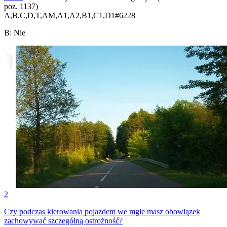
poz. 1137)
A,B,C,D,T,AM,A1,A2,B1,C1,D1
#
6228
B
:
Nie
2
Czy podczas kierowania pojazdem we mgle masz obowiązek
zachowywać szczególną ostrożność?