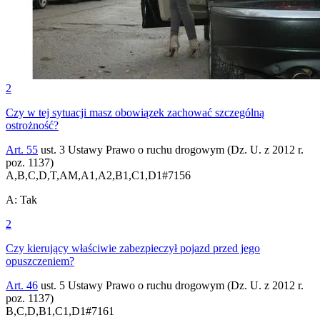
2
Czy w tej sytuacji masz obowiązek zachować szczególną
ostrożność?
Art. 55
ust. 3 Ustawy Prawo o ruchu drogowym (Dz. U. z 2012 r.
poz. 1137)
A,B,C,D,T,AM,A1,A2,B1,C1,D1
#
7156
A
:
Tak
2
Czy kierujący właściwie zabezpieczył pojazd przed jego
opuszczeniem?
Art. 46
ust. 5 Ustawy Prawo o ruchu drogowym (Dz. U. z 2012 r.
poz. 1137)
B,C,D,B1,C1,D1
#
7161