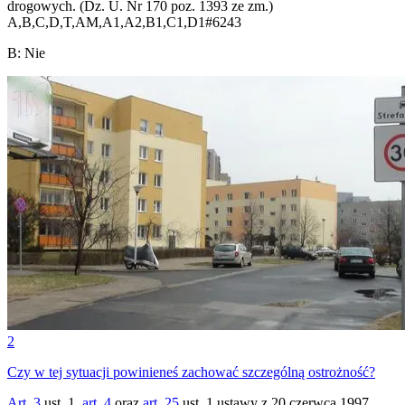
drogowych. (Dz. U. Nr 170 poz. 1393 ze zm.)
A,B,C,D,T,AM,A1,A2,B1,C1,D1
#
6243
B
:
Nie
2
Czy w tej sytuacji powinieneś zachować szczególną ostrożność?
Art. 3
ust. 1,
art. 4
oraz
art. 25
ust. 1 ustawy z 20 czerwca 1997