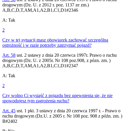
drogowym (Dz. U. z 2012 r. poz. 1137 ze zm.)
A,B,C,D,T,AM,A1,A2,B1,C1,D1
#
2346
A
:
Tak
2
Czy w tej sytuacji masz obowiązek zachować szczególną
ostrożność i w razie potrzeby zatrzymać pojazd?
Art. 58
ust. 2 ustawy z dnia 20 czerwca 1997r. Prawo o ruchu
drogowym (Dz. U. z 2005r. Nr 108 poz.908, z pózn. zm. )
A,B,C,D,T,AM,A1,A2,B1,C1,D1
#
2347
A
:
Tak
2
Czy wolno Ci wysiąść z pojazdu bez upewnienia się, że nie
spowodujesz tym zagrożenia ruchu?
Art. 45
ust. 1 pkt. 3 ustawy z dnia 20 czerwca 1997 r. - Prawo o
ruchu drogowym (Dz.U. z 2005 r. Nr 108 poz. 908 z późn. zm. )
B
#
2402