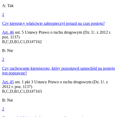
A
:
Tak
2
Czy kierujący właściwie zabezpieczył pojazd na czas postoju?
Art. 46
ust. 5 Ustawy Prawo o ruchu drogowym (Dz. U. z 2012 r.
poz. 1137)
B,C,D,B1,C1,D1
#
7162
B
:
Nie
2
Czy zachowanie kierującego, który pozostawił samochód na postoju
jest poprawne?
Art. 45
ust. 1 pkt 3 Ustawy Prawo o ruchu drogowym (Dz. U. z
2012 r. poz. 1137)
B,C,D,B1,C1,D1
#
7163
B
:
Nie
2