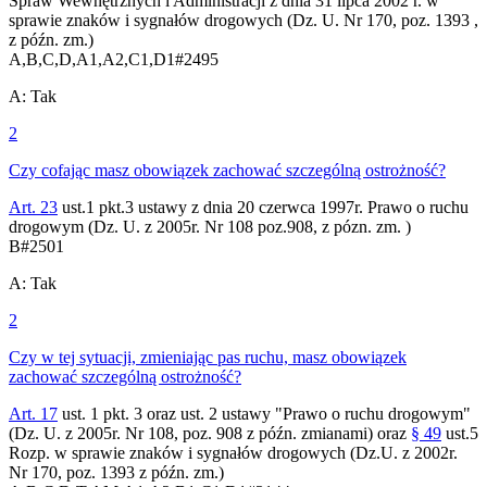
Spraw Wewnętrznych i Administracji z dnia 31 lipca 2002 r. w
sprawie znaków i sygnałów drogowych (Dz. U. Nr 170, poz. 1393 ,
z późn. zm.)
A,B,C,D,A1,A2,C1,D1
#
2495
A
:
Tak
2
Czy cofając masz obowiązek zachować szczególną ostrożność?
Art. 23
ust.1 pkt.3 ustawy z dnia 20 czerwca 1997r. Prawo o ruchu
drogowym (Dz. U. z 2005r. Nr 108 poz.908, z pózn. zm. )
B
#
2501
A
:
Tak
2
Czy w tej sytuacji, zmieniając pas ruchu, masz obowiązek
zachować szczególną ostrożność?
Art. 17
ust. 1 pkt. 3 oraz ust. 2 ustawy "Prawo o ruchu drogowym"
(Dz. U. z 2005r. Nr 108, poz. 908 z późn. zmianami) oraz
§ 49
ust.5
Rozp. w sprawie znaków i sygnałów drogowych (Dz.U. z 2002r.
Nr 170, poz. 1393 z późn. zm.)