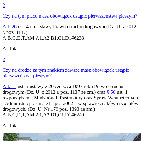
2
Czy na tym placu masz obowiązek ustąpić pierwszeństwa pieszym?
Art. 26
ust. 4 i 5 Ustawy Prawo o ruchu drogowym (Dz. U. z 2012
r. poz. 1137)
A,B,C,D,T,AM,A1,A2,B1,C1,D1
#
6238
A
:
Tak
2
Czy na drodze za tym znakiem zawsze masz obowiązek ustąpić
pierwszeństwa pieszym?
Art. 11
ust. 5 ustawy z 20 czerwca 1997 roku Prawo o ruchu
drogowym (Dz. U. z 2012 r. poz. 1137 ze zm.) oraz
§ 58
ust. 1
rozporządzenia Ministrów Infrastruktury oraz Spraw Wewnętrznych
i Administracji z dnia 31 lipca 2002 r. w sprawie znaków i sygnałów
drogowych. (Dz. U. Nr 170 poz. 1393 ze zm.)
A,B,C,D,T,AM,A1,A2,B1,C1,D1
#
6240
A
:
Tak