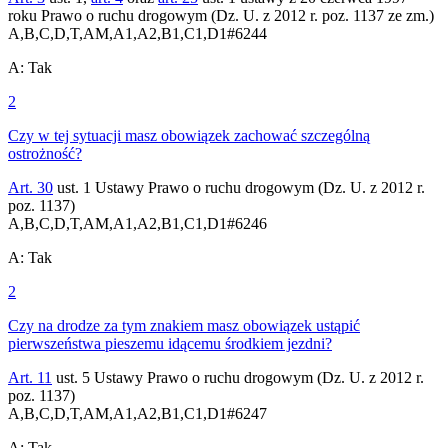
roku Prawo o ruchu drogowym (Dz. U. z 2012 r. poz. 1137 ze zm.)
A,B,C,D,T,AM,A1,A2,B1,C1,D1
#
6244
A
:
Tak
2
Czy w tej sytuacji masz obowiązek zachować szczególną
ostrożność?
Art. 30
ust. 1 Ustawy Prawo o ruchu drogowym (Dz. U. z 2012 r.
poz. 1137)
A,B,C,D,T,AM,A1,A2,B1,C1,D1
#
6246
A
:
Tak
2
Czy na drodze za tym znakiem masz obowiązek ustąpić
pierwszeństwa pieszemu idącemu środkiem jezdni?
Art. 11
ust. 5 Ustawy Prawo o ruchu drogowym (Dz. U. z 2012 r.
poz. 1137)
A,B,C,D,T,AM,A1,A2,B1,C1,D1
#
6247
A
:
Tak