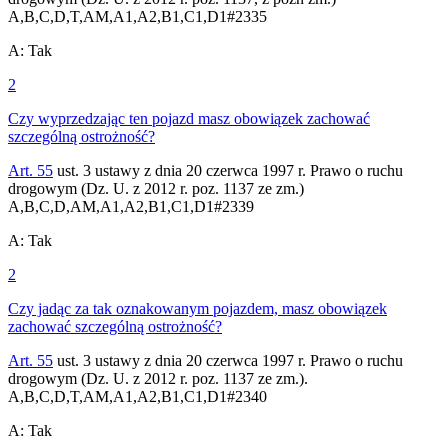
A,B,C,D,T,AM,A1,A2,B1,C1,D1
#
2335
A
:
Tak
2
Czy wyprzedzając ten pojazd masz obowiązek zachować
szczególną ostrożność?
Art. 55
ust. 3 ustawy z dnia 20 czerwca 1997 r. Prawo o ruchu
drogowym (Dz. U. z 2012 r. poz. 1137 ze zm.)
A,B,C,D,AM,A1,A2,B1,C1,D1
#
2339
A
:
Tak
2
Czy jadąc za tak oznakowanym pojazdem, masz obowiązek
zachować szczególną ostrożność?
Art. 55
ust. 3 ustawy z dnia 20 czerwca 1997 r. Prawo o ruchu
drogowym (Dz. U. z 2012 r. poz. 1137 ze zm.).
A,B,C,D,T,AM,A1,A2,B1,C1,D1
#
2340
A
:
Tak