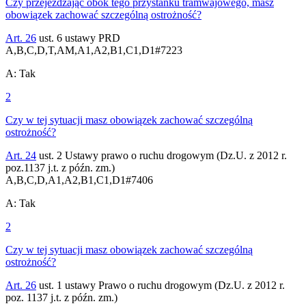
Czy przejeżdżając obok tego przystanku tramwajowego, masz
obowiązek zachować szczególną ostrożność?
Art. 26
ust. 6 ustawy PRD
A,B,C,D,T,AM,A1,A2,B1,C1,D1
#
7223
A
:
Tak
2
Czy w tej sytuacji masz obowiązek zachować szczególną
ostrożność?
Art. 24
ust. 2 Ustawy prawo o ruchu drogowym (Dz.U. z 2012 r.
poz.1137 j.t. z późn. zm.)
A,B,C,D,A1,A2,B1,C1,D1
#
7406
A
:
Tak
2
Czy w tej sytuacji masz obowiązek zachować szczególną
ostrożność?
Art. 26
ust. 1 ustawy Prawo o ruchu drogowym (Dz.U. z 2012 r.
poz. 1137 j.t. z późn. zm.)