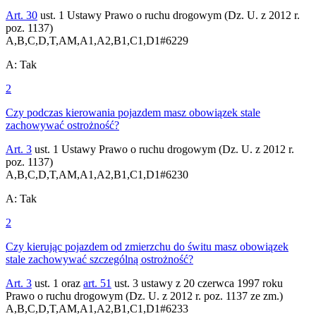
Art. 30
ust. 1 Ustawy Prawo o ruchu drogowym (Dz. U. z 2012 r.
poz. 1137)
A,B,C,D,T,AM,A1,A2,B1,C1,D1
#
6229
A
:
Tak
2
Czy podczas kierowania pojazdem masz obowiązek stale
zachowywać ostrożność?
Art. 3
ust. 1 Ustawy Prawo o ruchu drogowym (Dz. U. z 2012 r.
poz. 1137)
A,B,C,D,T,AM,A1,A2,B1,C1,D1
#
6230
A
:
Tak
2
Czy kierując pojazdem od zmierzchu do świtu masz obowiązek
stale zachowywać szczególną ostrożność?
Art. 3
ust. 1 oraz
art. 51
ust. 3 ustawy z 20 czerwca 1997 roku
Prawo o ruchu drogowym (Dz. U. z 2012 r. poz. 1137 ze zm.)
A,B,C,D,T,AM,A1,A2,B1,C1,D1
#
6233