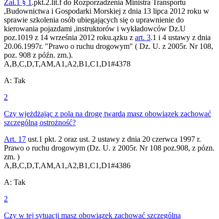
Zał.1
§ 1
.pkt.2.lit.f do Rozporzadzenia Ministra Transportu
,Budownictwa i Gospodarki Morskiej z dnia 13 lipca 2012 roku w
sprawie szkolenia osób ubiegających się o uprawnienie do
kierowania pojazdami ,instruktorów i wykładowców Dz.U
poz.1019 z 14 września 2012 roku.ązku z
art. 3
.1 i 4 ustawy z dnia
20.06.1997r. "Prawo o ruchu drogowym" ( Dz. U. z 2005r. Nr 108,
poz. 908 z późn. zm.).
A,B,C,D,T,AM,A1,A2,B1,C1,D1
#
4378
A
:
Tak
2
Czy wjeżdżając z pola na drogę twardą masz obowiązek zachować
szczególną ostrożność?
Art. 17
ust.1 pkt. 2 oraz ust. 2 ustawy z dnia 20 czerwca 1997 r.
Prawo o ruchu drogowym (Dz. U. z 2005r. Nr 108 poz.908, z pózn.
zm. )
A,B,C,D,T,AM,A1,A2,B1,C1,D1
#
4386
A
:
Tak
2
Czy w tej sytuacji masz obowiązek zachować szczególną