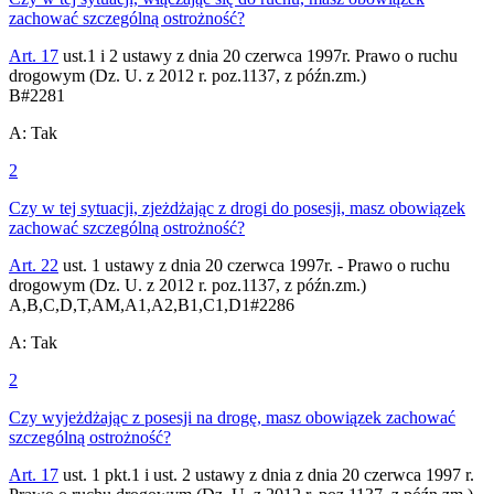
zachować szczególną ostrożność?
Art. 17
ust.1 i 2 ustawy z dnia 20 czerwca 1997r. Prawo o ruchu
drogowym (Dz. U. z 2012 r. poz.1137, z późn.zm.)
B
#
2281
A
:
Tak
2
Czy w tej sytuacji, zjeżdżając z drogi do posesji, masz obowiązek
zachować szczególną ostrożność?
Art. 22
ust. 1 ustawy z dnia 20 czerwca 1997r. - Prawo o ruchu
drogowym (Dz. U. z 2012 r. poz.1137, z późn.zm.)
A,B,C,D,T,AM,A1,A2,B1,C1,D1
#
2286
A
:
Tak
2
Czy wyjeżdżając z posesji na drogę, masz obowiązek zachować
szczególną ostrożność?
Art. 17
ust. 1 pkt.1 i ust. 2 ustawy z dnia z dnia 20 czerwca 1997 r.