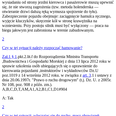
wysiadaniu od strony jezdni kierowca i pasażerowie muszą upewnić
się, że nie stworzą zagrożenia (tzw. metoda holenderska —
otwieranie drzwi dalszą ręką wymusza spojrzenie do tyłu).
Zabezpieczenie pojazdu obejmuje: zaciągnięcie hamulca ręcznego,
wyjęcie kluczyków, skręcenie kół w stronę krawężnika na
wzniesieniu. Przy postoju silnik musi być wyłączony — praca na
biegu jałowym jest zabroniona w terenie zabudowanym.
2
Czy w tej sytuacji należy rozpocząć hamowanie?
Zał.1
§ 1
.pkt.2.lit.f do Rozporządzenia Ministra Transportu
,Budownictwa i Gospodarki Morskiej z dnia 13 lipca 2012 roku w
sprawie szkolenia osób ubiegających się o uprawnienie do
kierowania pojazdami ,instruktorów i wykładowców Dz.U
poz.1019 z 14 września 2012 roku. w związku z
art. 3
.1 i ustawy z
dnia 20.06.1997r. "Prawo o ruchu drogowym" (t.j. Dz. U. z 2005r.
Nr 108, poz. 908 z późn. zm.).
A,B,C,D,T,AM,A1,A2,B1,C1,D1
#
904
A
:
Tak
2
Czy w tej sytuacji, włączając się do ruchu, masz obowiązek