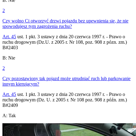
B
:
Nie
2
Czy wolno Ci otworzyć drzwi pojazdu bez upewnienia się, że nie
spowodujesz tym zagrożenia ruchu?
Art. 45
ust. 1 pkt. 3 ustawy z dnia 20 czerwca 1997 r. - Prawo o
ruchu drogowym (Dz.U. z 2005 r. Nr 108, poz. 908 z pózn. zm.)
B
#
2403
B
:
Nie
2
Czy pozostawiony tak pojazd może utrudniać ruch lub parkowanie
innym kierującym?
Art. 45
ust. 1 pkt. 3 ustawy z dnia 20 czerwca 1997 r. - Prawo o
ruchu drogowym (Dz. U. z 2005 r. Nr 108 poz. 908 z późn. zm.)
B
#
2409
A
:
Tak