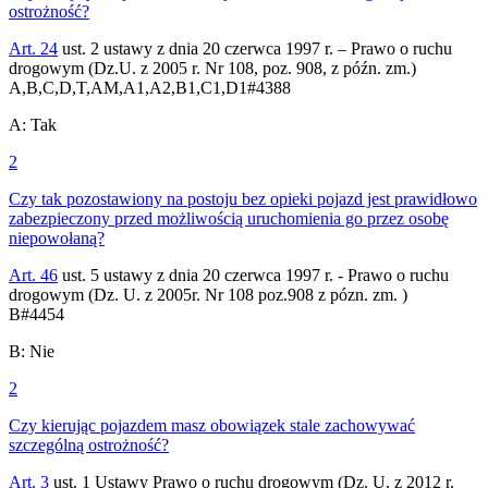
ostrożność?
Art. 24
ust. 2 ustawy z dnia 20 czerwca 1997 r. – Prawo o ruchu
drogowym (Dz.U. z 2005 r. Nr 108, poz. 908, z późn. zm.)
A,B,C,D,T,AM,A1,A2,B1,C1,D1
#
4388
A
:
Tak
2
Czy tak pozostawiony na postoju bez opieki pojazd jest prawidłowo
zabezpieczony przed możliwością uruchomienia go przez osobę
niepowołaną?
Art. 46
ust. 5 ustawy z dnia 20 czerwca 1997 r. - Prawo o ruchu
drogowym (Dz. U. z 2005r. Nr 108 poz.908 z pózn. zm. )
B
#
4454
B
:
Nie
2
Czy kierując pojazdem masz obowiązek stale zachowywać
szczególną ostrożność?
Art. 3
ust. 1 Ustawy Prawo o ruchu drogowym (Dz. U. z 2012 r.