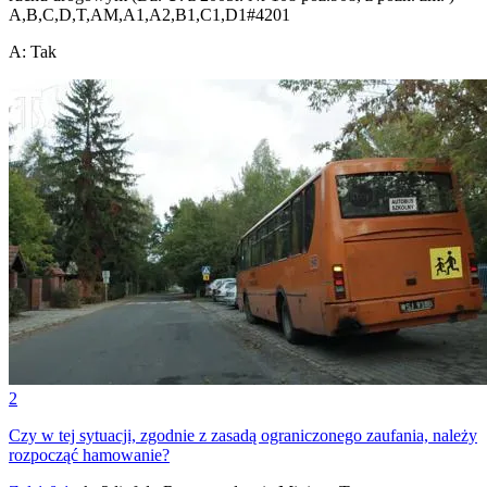
A,B,C,D,T,AM,A1,A2,B1,C1,D1
#
4201
A
:
Tak
2
Czy w tej sytuacji, zgodnie z zasadą ograniczonego zaufania, należy
rozpocząć hamowanie?