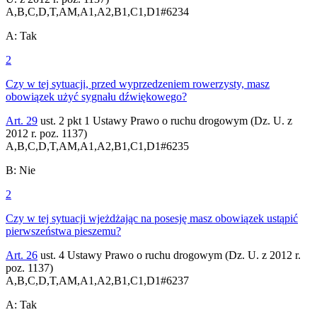
A,B,C,D,T,AM,A1,A2,B1,C1,D1
#
6234
A
:
Tak
2
Czy w tej sytuacji, przed wyprzedzeniem rowerzysty, masz
obowiązek użyć sygnału dźwiękowego?
Art. 29
ust. 2 pkt 1 Ustawy Prawo o ruchu drogowym (Dz. U. z
2012 r. poz. 1137)
A,B,C,D,T,AM,A1,A2,B1,C1,D1
#
6235
B
:
Nie
2
Czy w tej sytuacji wjeżdżając na posesję masz obowiązek ustąpić
pierwszeństwa pieszemu?
Art. 26
ust. 4 Ustawy Prawo o ruchu drogowym (Dz. U. z 2012 r.
poz. 1137)
A,B,C,D,T,AM,A1,A2,B1,C1,D1
#
6237
A
:
Tak