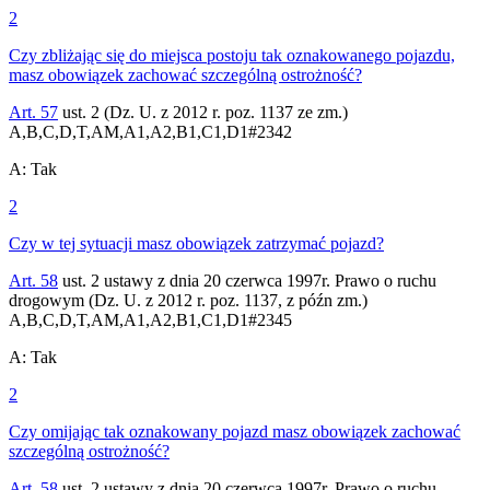
2
Czy zbliżając się do miejsca postoju tak oznakowanego pojazdu,
masz obowiązek zachować szczególną ostrożność?
Art. 57
ust. 2 (Dz. U. z 2012 r. poz. 1137 ze zm.)
A,B,C,D,T,AM,A1,A2,B1,C1,D1
#
2342
A
:
Tak
2
Czy w tej sytuacji masz obowiązek zatrzymać pojazd?
Art. 58
ust. 2 ustawy z dnia 20 czerwca 1997r. Prawo o ruchu
drogowym (Dz. U. z 2012 r. poz. 1137, z późn zm.)
A,B,C,D,T,AM,A1,A2,B1,C1,D1
#
2345
A
:
Tak
2
Czy omijając tak oznakowany pojazd masz obowiązek zachować
szczególną ostrożność?
Art. 58
ust. 2 ustawy z dnia 20 czerwca 1997r. Prawo o ruchu