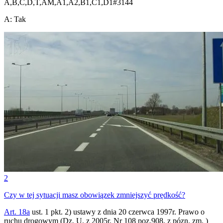
A,B,C,D,T,AM,A1,A2,B1,C1,D1
#
3144
A
:
Tak
2
Czy w tej sytuacji masz obowiązek zmniejszyć prędkość?
Art. 18a
ust. 1 pkt. 2) ustawy z dnia 20 czerwca 1997r. Prawo o
ruchu drogowym (Dz. U. z 2005r. Nr 108 poz.908, z pózn. zm. )