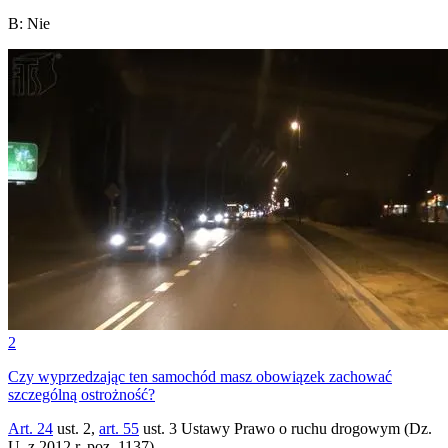
B
:
Nie
2
Czy wyprzedzając ten samochód masz obowiązek zachować
szczególną ostrożność?
Art. 24
ust. 2,
art. 55
ust. 3 Ustawy Prawo o ruchu drogowym (Dz.
U. z 2012 r. poz. 1137)