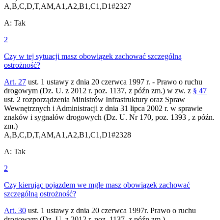
A,B,C,D,T,AM,A1,A2,B1,C1,D1
#
2327
A
:
Tak
2
Czy w tej sytuacji masz obowiązek zachować szczególną
ostrożność?
Art. 27
ust. 1 ustawy z dnia 20 czerwca 1997 r. - Prawo o ruchu
drogowym (Dz. U. z 2012 r. poz. 1137, z późn zm.) w zw. z
§ 47
ust. 2 rozporządzenia Ministrów Infrastruktury oraz Spraw
Wewnętrznych i Administracji z dnia 31 lipca 2002 r. w sprawie
znaków i sygnałów drogowych (Dz. U. Nr 170, poz. 1393 , z późn.
zm.)
A,B,C,D,T,AM,A1,A2,B1,C1,D1
#
2328
A
:
Tak
2
Czy kierując pojazdem we mgle masz obowiązek zachować
szczególną ostrożność?
Art. 30
ust. 1 ustawy z dnia 20 czerwca 1997r. Prawo o ruchu
drogowym (Dz. U. z 2012 r. poz. 1137, z późn zm.)