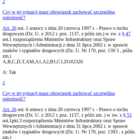
2
Czy w tej sytuacji masz obowiązek zachować szczególną
ostrożność?
Art. 26
ust. 1 ustawy z dnia 20 czerwca 1997 r. - Prawo o ruchu
drogowym (Dz. U. z 2012 r. poz. 1137, z późn zm.) w zw. z
§ 47
ust.1 rozporządzenia Ministrów Infrastruktury oraz Spraw
Wewnętrznych i Administracji z dnia 31 lipca 2002 r. w sprawie
znaków i sygnałów drogowych (Dz. U. Nr 170, poz. 139 3 , późn.
zm.)
A,B,C,D,T,AM,A1,A2,B1,C1,D1
#
2326
A
:
Tak
2
Czy w tej sytuacji masz obowiązek zachować szczególną
ostrożność?
Art. 26
ust. 6 ustawy z dnia 20 czerwca 1997 r. - Prawo o ruchu
drogowym (Dz. U. z 2012 r. poz. 1137, z późn zm. ) w zw. z
§ 51
ust.1pkt.3 rozporządzenia Ministrów Infrastruktury oraz Spraw
Wewnętrznych i Administracji z dnia 31 lipca 2002 r. w sprawie
znaków i sygnałów drogowych (Dz. U. Nr 170, poz. 1393 , z późn.
zm.)