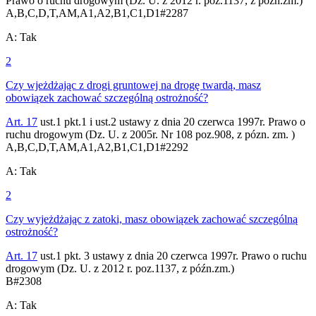
Prawo o ruchu drogowym (Dz. U. z 2012 r. poz.1137, z późn.zm.)
A,B,C,D,T,AM,A1,A2,B1,C1,D1
#
2287
A
:
Tak
2
Czy wjeżdżając z drogi gruntowej na drogę twardą, masz
obowiązek zachować szczególną ostrożność?
Art. 17
ust.1 pkt.1 i ust.2 ustawy z dnia 20 czerwca 1997r. Prawo o
ruchu drogowym (Dz. U. z 2005r. Nr 108 poz.908, z pózn. zm. )
A,B,C,D,T,AM,A1,A2,B1,C1,D1
#
2292
A
:
Tak
2
Czy wyjeżdżając z zatoki, masz obowiązek zachować szczególną
ostrożność?
Art. 17
ust.1 pkt. 3 ustawy z dnia 20 czerwca 1997r. Prawo o ruchu
drogowym (Dz. U. z 2012 r. poz.1137, z późn.zm.)
B
#
2308
A
:
Tak