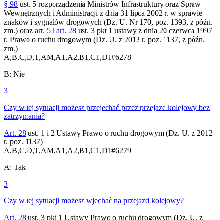
§ 98
ust. 5 rozporządzenia Ministrów Infrastruktury oraz Spraw
Wewnętrznych i Administracji z dnia 31 lipca 2002 r. w sprawie
znaków i sygnałów drogowych (Dz. U. Nr 170, poz. 1393, z późn.
zm.) oraz
art. 5
i
art. 28
ust. 3 pkt 1 ustawy z dnia 20 czerwca 1997
r. Prawo o ruchu drogowym (Dz. U. z 2012 r. poz. 1137, z późn.
zm.)
A,B,C,D,T,AM,A1,A2,B1,C1,D1
#
6278
B
:
Nie
3
Czy w tej sytuacji możesz przejechać przez przejazd kolejowy bez
zatrzymania?
Art. 28
ust. 1 i 2 Ustawy Prawo o ruchu drogowym (Dz. U. z 2012
r. poz. 1137)
A,B,C,D,T,AM,A1,A2,B1,C1,D1
#
6279
A
:
Tak
3
Czy w tej sytuacji możesz wjechać na przejazd kolejowy?
Art. 28
ust. 3 pkt 1 Ustawy Prawo o ruchu drogowym (Dz. U. z