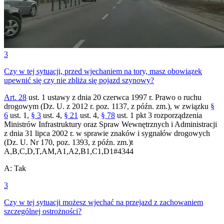
3
Czy w tej sytuacji, przed wjechaniem na tory, masz obowiązek
upewnić się czy nie zbliża się pojazd szynowy?
Art. 28
ust. 1 ustawy z dnia 20 czerwca 1997 r. Prawo o ruchu
drogowym (Dz. U. z 2012 r. poz. 1137, z późn. zm.), w związku
§
6
ust. 1,
§ 3
ust. 4,
§ 21
ust. 4,
§ 78
ust. 1 pkt 3 rozporządzenia
Ministrów Infrastruktury oraz Spraw Wewnętrznych i Administracji
z dnia 31 lipca 2002 r. w sprawie znaków i sygnałów drogowych
(Dz. U. Nr 170, poz. 1393, z późn. zm.)t
A,B,C,D,T,AM,A1,A2,B1,C1,D1
#
4344
A
:
Tak
3
Czy w tej sytuacji możesz wjechać na przejazd z zachowaniem
szczególnej ostrożności?