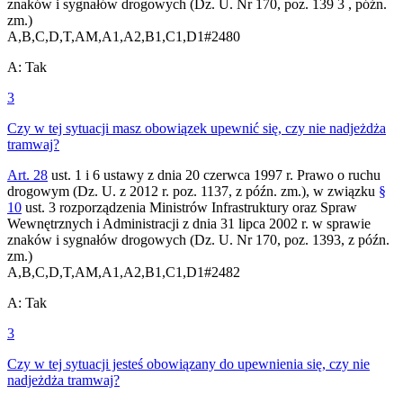
znaków i sygnałów drogowych (Dz. U. Nr 170, poz. 139 3 , późn.
zm.)
A,B,C,D,T,AM,A1,A2,B1,C1,D1
#
2480
A
:
Tak
3
Czy w tej sytuacji masz obowiązek upewnić się, czy nie nadjeżdża
tramwaj?
Art. 28
ust. 1 i 6 ustawy z dnia 20 czerwca 1997 r. Prawo o ruchu
drogowym (Dz. U. z 2012 r. poz. 1137, z późn. zm.), w związku
§
10
ust. 3 rozporządzenia Ministrów Infrastruktury oraz Spraw
Wewnętrznych i Administracji z dnia 31 lipca 2002 r. w sprawie
znaków i sygnałów drogowych (Dz. U. Nr 170, poz. 1393, z późn.
zm.)
A,B,C,D,T,AM,A1,A2,B1,C1,D1
#
2482
A
:
Tak
3
Czy w tej sytuacji jesteś obowiązany do upewnienia się, czy nie
nadjeżdża tramwaj?