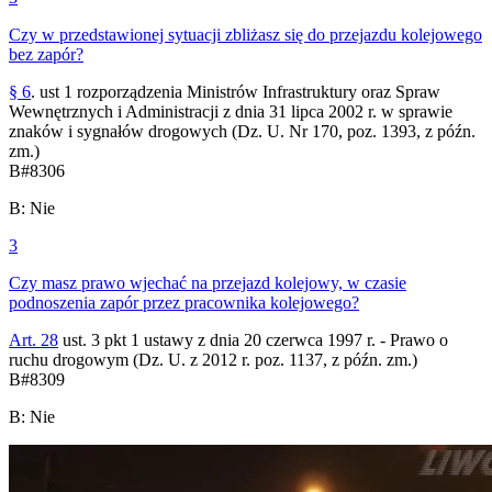
Czy w przedstawionej sytuacji zbliżasz się do przejazdu kolejowego
bez zapór?
§ 6
. ust 1 rozporządzenia Ministrów Infrastruktury oraz Spraw
Wewnętrznych i Administracji z dnia 31 lipca 2002 r. w sprawie
znaków i sygnałów drogowych (Dz. U. Nr 170, poz. 1393, z późn.
zm.)
B
#
8306
B
:
Nie
3
Czy masz prawo wjechać na przejazd kolejowy, w czasie
podnoszenia zapór przez pracownika kolejowego?
Art. 28
ust. 3 pkt 1 ustawy z dnia 20 czerwca 1997 r. - Prawo o
ruchu drogowym (Dz. U. z 2012 r. poz. 1137, z późn. zm.)
B
#
8309
B
:
Nie