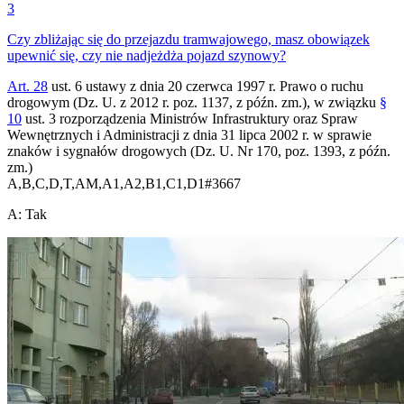
3
Czy zbliżając się do przejazdu tramwajowego, masz obowiązek
upewnić się, czy nie nadjeżdża pojazd szynowy?
Art. 28
ust. 6 ustawy z dnia 20 czerwca 1997 r. Prawo o ruchu
drogowym (Dz. U. z 2012 r. poz. 1137, z późn. zm.), w związku
§
10
ust. 3 rozporządzenia Ministrów Infrastruktury oraz Spraw
Wewnętrznych i Administracji z dnia 31 lipca 2002 r. w sprawie
znaków i sygnałów drogowych (Dz. U. Nr 170, poz. 1393, z późn.
zm.)
A,B,C,D,T,AM,A1,A2,B1,C1,D1
#
3667
A
:
Tak