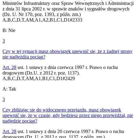
Ministrów Infrastruktury oraz Spraw Wewnętrznych i Administracji
z dnia 31 lipca 2002 r. w sprawie znaków i sygnałów drogowych
(Dz. U. Nr 170, poz. 1393, z późn. zm.)
A,B,C,D,T,AM,A1,A2,B1,C1,D1
#
2333
B
:
Nie
3
Czy w tej sytuacji masz obowiązek upewnić się, że z żadnej strony
nie nadjeżdża pociąg?
Art. 28
ust. 1 ustawy z dnia czerwca 1997 r. Prawo o ruchu
drogowym (Dz.U. z 2012 r. poz. 1137).
A,B,C,D,T,AM,A1,B1,C1,D1
#
2429
A
:
Tak
3
Czy zbliżając się do widocznego przejazdu, masz obowiązek
upewnić się, że w czasie, gdy będziesz przez niego przejeżdżał, nie
nadjedzie pociąg?
Art. 28
ust. 1 ustawy z dnia 20 czerwca 1997 r. Prawo o ruchu
drogowym (Dz. U. z 2012 r. poz. 1137, z późn. zm.).