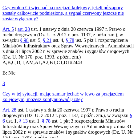
Czy wolno Ci wjechać na przejazd kolejowy, jeżeli półzapory
zostały całkowicie podniesione, a sygnał czerwony jeszcze nie
został wyłączony?
Art. 5
i
art. 28
ust. 1 ustawy z dnia 20 czerwca 1997 r. Prawo o
ruchu drogowym (Dz. U. z 2012 r. poz. 1137, z późn. zm.), w
związku
§ 98
ust. 5,
§ 21
ust. 4,
§ 78
ust. 5 pkt 1 rozporządzenia
Ministrów Infrastruktury oraz Spraw Wewnętrznych i Administracji
z dnia 31 lipca 2002 r. w sprawie znaków i sygnałów drogowych
(Dz. U. Nr 170, poz. 1393, z późn. zm.)
A,B,C,D,T,AM,A1,A2,B1,C1,D1
#
2443
B
:
Nie
3
Czy w tej sytuacji, mając zamiar jechać w lewo za przejazdem
kolejowym, możesz kontynuować jazdę?
Art. 28
ust. 1 ustawy z dnia 20 czerwca 1997 r. Prawo o ruchu
drogowym (Dz. U. z 2012 r. poz. 1137, z późn. zm.), w związku
§
6
ust. 1,
§ 13
ust. 1,
§ 78
ust. 1 pkt 3 rozporządzenia Ministrów
Infrastruktury oraz Spraw Wewnętrznych i Administracji z dnia 31
lipca 2002 r. w sprawie znaków i sygnałów drogowych (Dz. U. Nr
170, poz. 1393, z późn. zm.)