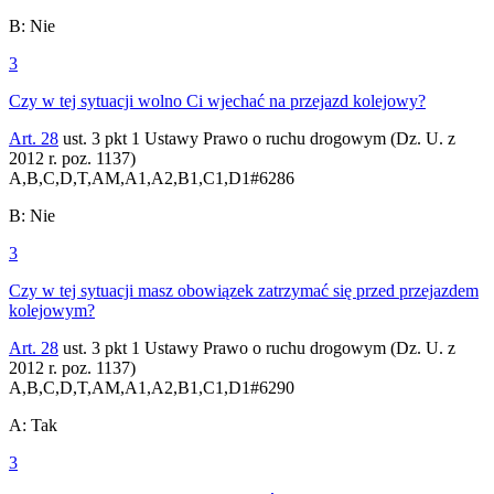
B
:
Nie
3
Czy w tej sytuacji wolno Ci wjechać na przejazd kolejowy?
Art. 28
ust. 3 pkt 1 Ustawy Prawo o ruchu drogowym (Dz. U. z
2012 r. poz. 1137)
A,B,C,D,T,AM,A1,A2,B1,C1,D1
#
6286
B
:
Nie
3
Czy w tej sytuacji masz obowiązek zatrzymać się przed przejazdem
kolejowym?
Art. 28
ust. 3 pkt 1 Ustawy Prawo o ruchu drogowym (Dz. U. z
2012 r. poz. 1137)
A,B,C,D,T,AM,A1,A2,B1,C1,D1
#
6290
A
:
Tak
3