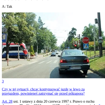
A
:
Tak
3
Czy w tej sytuacji, chcąc kontynuować jazdę w lewo za
przejazdem, powinieneś zatrzymać się przed półzaporą?
Art. 28
ust. 1 ustawy z dnia 20 czerwca 1997 r. Prawo o ruchu