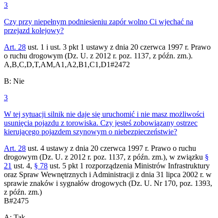
3
Czy przy niepełnym podniesieniu zapór wolno Ci wjechać na
przejazd kolejowy?
Art. 28
ust. 1 i ust. 3 pkt 1 ustawy z dnia 20 czerwca 1997 r. Prawo
o ruchu drogowym (Dz. U. z 2012 r. poz. 1137, z późn. zm.).
A,B,C,D,T,AM,A1,A2,B1,C1,D1
#
2472
B
:
Nie
3
W tej sytuacji silnik nie daje się uruchomić i nie masz możliwości
usunięcia pojazdu z torowiska. Czy jesteś zobowiązany ostrzec
kierującego pojazdem szynowym o niebezpieczeństwie?
Art. 28
ust. 4 ustawy z dnia 20 czerwca 1997 r. Prawo o ruchu
drogowym (Dz. U. z 2012 r. poz. 1137, z późn. zm.), w związku
§
21
ust. 4,
§ 78
ust. 5 pkt 1 rozporządzenia Ministrów Infrastruktury
oraz Spraw Wewnętrznych i Administracji z dnia 31 lipca 2002 r. w
sprawie znaków i sygnałów drogowych (Dz. U. Nr 170, poz. 1393,
z późn. zm.)
B
#
2475
A
:
Tak