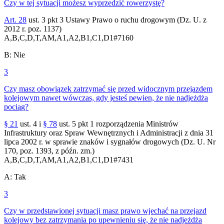
Czy w tej sytuacji możesz wyprzedzić rowerzystę?
Art. 28
ust. 3 pkt 3 Ustawy Prawo o ruchu drogowym (Dz. U. z
2012 r. poz. 1137)
A,B,C,D,T,AM,A1,A2,B1,C1,D1
#
7160
B
:
Nie
3
Czy masz obowiązek zatrzymać się przed widocznym przejazdem
kolejowym nawet wówczas, gdy jesteś pewien, że nie nadjeżdża
pociąg?
§ 21
ust. 4 i
§ 78
ust. 5 pkt 1 rozporządzenia Ministrów
Infrastruktury oraz Spraw Wewnętrznych i Administracji z dnia 31
lipca 2002 r. w sprawie znaków i sygnałów drogowych (Dz. U. Nr
170, poz. 1393, z późn. zm.)
A,B,C,D,T,AM,A1,A2,B1,C1,D1
#
7431
A
:
Tak
3
Czy w przedstawionej sytuacji masz prawo wjechać na przejazd
kolejowy bez zatrzymania po upewnieniu się, że nie nadjeżdża