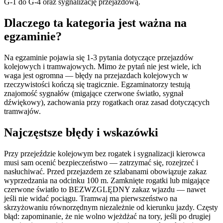
G-1 do G-4 oraz sygnalizację przejazdową.
Dlaczego ta kategoria jest ważna na
egzaminie?
Na egzaminie pojawia się 1-3 pytania dotyczące przejazdów
kolejowych i tramwajowych. Mimo że pytań nie jest wiele, ich
waga jest ogromna — błędy na przejazdach kolejowych w
rzeczywistości kończą się tragicznie. Egzaminatorzy testują
znajomość sygnałów (migające czerwone światło, sygnał
dźwiękowy), zachowania przy rogatkach oraz zasad dotyczących
tramwajów.
Najczęstsze błędy i wskazówki
Przy przejeździe kolejowym bez rogatek i sygnalizacji kierowca
musi sam ocenić bezpieczeństwo — zatrzymać się, rozejrzeć i
nasłuchiwać. Przed przejazdem ze szlabanami obowiązuje zakaz
wyprzedzania na odcinku 100 m. Zamknięte rogatki lub migające
czerwone światło to BEZWZGLĘDNY zakaz wjazdu — nawet
jeśli nie widać pociągu. Tramwaj ma pierwszeństwo na
skrzyżowaniu równorzędnym niezależnie od kierunku jazdy. Częsty
błąd: zapominanie, że nie wolno wjeżdżać na tory, jeśli po drugiej