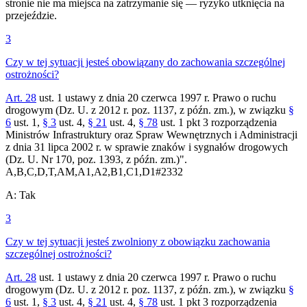
stronie nie ma miejsca na zatrzymanie się — ryzyko utknięcia na
przejeździe.
3
Czy w tej sytuacji jesteś obowiązany do zachowania szczególnej
ostrożności?
Art. 28
ust. 1 ustawy z dnia 20 czerwca 1997 r. Prawo o ruchu
drogowym (Dz. U. z 2012 r. poz. 1137, z późn. zm.), w związku
§
6
ust. 1,
§ 3
ust. 4,
§ 21
ust. 4,
§ 78
ust. 1 pkt 3 rozporządzenia
Ministrów Infrastruktury oraz Spraw Wewnętrznych i Administracji
z dnia 31 lipca 2002 r. w sprawie znaków i sygnałów drogowych
(Dz. U. Nr 170, poz. 1393, z późn. zm.)".
A,B,C,D,T,AM,A1,A2,B1,C1,D1
#
2332
A
:
Tak
3
Czy w tej sytuacji jesteś zwolniony z obowiązku zachowania
szczególnej ostrożności?
Art. 28
ust. 1 ustawy z dnia 20 czerwca 1997 r. Prawo o ruchu
drogowym (Dz. U. z 2012 r. poz. 1137, z późn. zm.), w związku
§
6
ust. 1,
§ 3
ust. 4,
§ 21
ust. 4,
§ 78
ust. 1 pkt 3 rozporządzenia