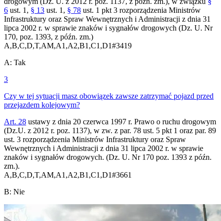
drogowym (Dz. U. z 2012 r. poz. 1137, z późn. zm.), w związku
§
6
ust. 1,
§ 13
ust. 1,
§ 78
ust. 1 pkt 3 rozporządzenia Ministrów
Infrastruktury oraz Spraw Wewnętrznych i Administracji z dnia 31
lipca 2002 r. w sprawie znaków i sygnałów drogowych (Dz. U. Nr
170, poz. 1393, z późn. zm.)
A,B,C,D,T,AM,A1,A2,B1,C1,D1
#
3419
A
:
Tak
3
Czy w tej sytuacji masz obowiązek zawsze zatrzymać pojazd przed
przejazdem kolejowym?
Art. 28
ustawy z dnia 20 czerwca 1997 r. Prawo o ruchu drogowym
(Dz.U. z 2012 r. poz. 1137), w zw. z par. 78 ust. 5 pkt 1 oraz par. 89
ust. 3 rozporządzenia Ministrów Infrastruktury oraz Spraw
Wewnętrznych i Administracji z dnia 31 lipca 2002 r. w sprawie
znaków i sygnałów drogowych. (Dz. U. Nr 170 poz. 1393 z późn.
zm.).
A,B,C,D,T,AM,A1,A2,B1,C1,D1
#
3661
B
:
Nie