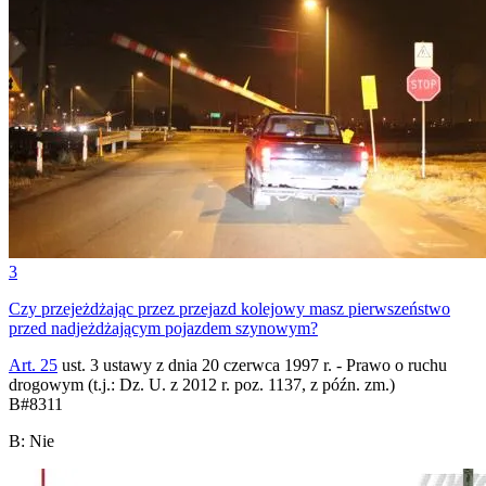
3
Czy przejeżdżając przez przejazd kolejowy masz pierwszeństwo
przed nadjeżdżającym pojazdem szynowym?
Art. 25
ust. 3 ustawy z dnia 20 czerwca 1997 r. - Prawo o ruchu
drogowym (t.j.: Dz. U. z 2012 r. poz. 1137, z późn. zm.)
B
#
8311
B
:
Nie