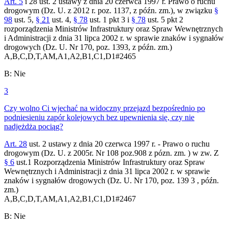
Art. 5
i 28 ust. 2 ustawy z dnia 20 czerwca 1997 r. Prawo o ruchu
drogowym (Dz. U. z 2012 r. poz. 1137, z późn. zm.), w związku
§
98
ust. 5,
§ 21
ust. 4,
§ 78
ust. 1 pkt 3 i
§ 78
ust. 5 pkt 2
rozporządzenia Ministrów Infrastruktury oraz Spraw Wewnętrznych
i Administracji z dnia 31 lipca 2002 r. w sprawie znaków i sygnałów
drogowych (Dz. U. Nr 170, poz. 1393, z późn. zm.)
A,B,C,D,T,AM,A1,A2,B1,C1,D1
#
2465
B
:
Nie
3
Czy wolno Ci wjechać na widoczny przejazd bezpośrednio po
podniesieniu zapór kolejowych bez upewnienia się, czy nie
nadjeżdża pociąg?
Art. 28
ust. 2 ustawy z dnia 20 czerwca 1997 r. - Prawo o ruchu
drogowym (Dz. U. z 2005r. Nr 108 poz.908 z pózn. zm. ) w zw. Z
§ 6
ust.1 Rozporządzenia Ministrów Infrastruktury oraz Spraw
Wewnętrznych i Administracji z dnia 31 lipca 2002 r. w sprawie
znaków i sygnałów drogowych (Dz. U. Nr 170, poz. 139 3 , późn.
zm.)
A,B,C,D,T,AM,A1,A2,B1,C1,D1
#
2467
B
:
Nie