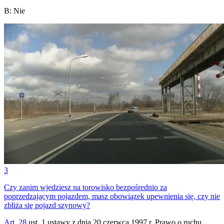
B
:
Nie
3
Czy zanim wjedziesz na torowisko bezpośrednio za
poprzedzającym pojazdem, masz obowiązek upewnienia się, czy nie
zbliża się pojazd szynowy?
Art. 28
ust. 1 ustawy z dnia 20 czerwca 1997 r. Prawo o ruchu