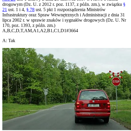
drogowym (Dz. U. z 2012 r. poz. 1137, z późn. zm.), w związku
§
21
ust. 1 i 4,
§ 78
ust. 5 pkt 1 rozporządzenia Ministrów
Infrastruktury oraz Spraw Wewnętrznych i Administracji z dnia 31
lipca 2002 r. w sprawie znaków i sygnałów drogowych (Dz. U. Nr
170, poz. 1393, z późn. zm.)
A,B,C,D,T,AM,A1,A2,B1,C1,D1
#
3664
A
:
Tak