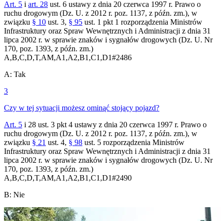
Art. 5
i
art. 28
ust. 6 ustawy z dnia 20 czerwca 1997 r. Prawo o
ruchu drogowym (Dz. U. z 2012 r. poz. 1137, z późn. zm.), w
związku
§ 10
ust. 3,
§ 95
ust. 1 pkt 1 rozporządzenia Ministrów
Infrastruktury oraz Spraw Wewnętrznych i Administracji z dnia 31
lipca 2002 r. w sprawie znaków i sygnałów drogowych (Dz. U. Nr
170, poz. 1393, z późn. zm.)
A,B,C,D,T,AM,A1,A2,B1,C1,D1
#
2486
A
:
Tak
3
Czy w tej sytuacji możesz ominąć stojący pojazd?
Art. 5
i 28 ust. 3 pkt 4 ustawy z dnia 20 czerwca 1997 r. Prawo o
ruchu drogowym (Dz. U. z 2012 r. poz. 1137, z późn. zm.), w
związku
§ 21
ust. 4,
§ 98
ust. 5 rozporządzenia Ministrów
Infrastruktury oraz Spraw Wewnętrznych i Administracji z dnia 31
lipca 2002 r. w sprawie znaków i sygnałów drogowych (Dz. U. Nr
170, poz. 1393, z późn. zm.)
A,B,C,D,T,AM,A1,A2,B1,C1,D1
#
2490
B
:
Nie