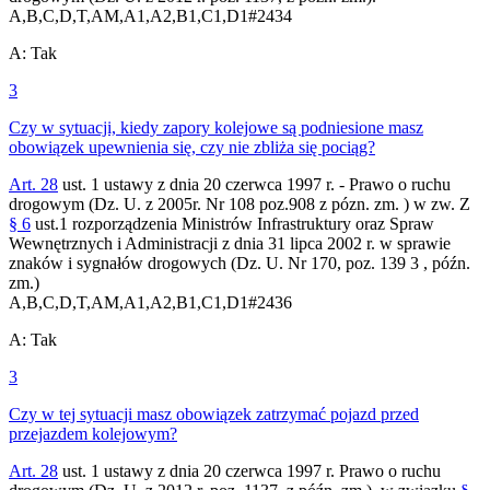
A,B,C,D,T,AM,A1,A2,B1,C1,D1
#
2434
A
:
Tak
3
Czy w sytuacji, kiedy zapory kolejowe są podniesione masz
obowiązek upewnienia się, czy nie zbliża się pociąg?
Art. 28
ust. 1 ustawy z dnia 20 czerwca 1997 r. - Prawo o ruchu
drogowym (Dz. U. z 2005r. Nr 108 poz.908 z pózn. zm. ) w zw. Z
§ 6
ust.1 rozporządzenia Ministrów Infrastruktury oraz Spraw
Wewnętrznych i Administracji z dnia 31 lipca 2002 r. w sprawie
znaków i sygnałów drogowych (Dz. U. Nr 170, poz. 139 3 , późn.
zm.)
A,B,C,D,T,AM,A1,A2,B1,C1,D1
#
2436
A
:
Tak
3
Czy w tej sytuacji masz obowiązek zatrzymać pojazd przed
przejazdem kolejowym?
Art. 28
ust. 1 ustawy z dnia 20 czerwca 1997 r. Prawo o ruchu