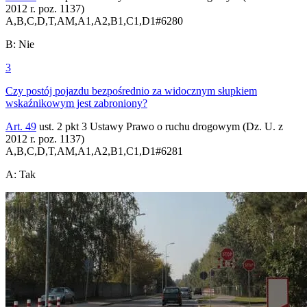
2012 r. poz. 1137)
A,B,C,D,T,AM,A1,A2,B1,C1,D1
#
6280
B
:
Nie
3
Czy postój pojazdu bezpośrednio za widocznym słupkiem
wskaźnikowym jest zabroniony?
Art. 49
ust. 2 pkt 3 Ustawy Prawo o ruchu drogowym (Dz. U. z
2012 r. poz. 1137)
A,B,C,D,T,AM,A1,A2,B1,C1,D1
#
6281
A
:
Tak