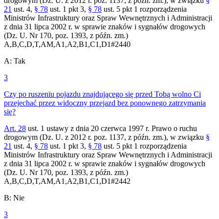
drogowym (Dz. U. z 2012 r. poz. 1137, z późn. zm.), w związku
§
21
ust. 4,
§ 78
ust. 1 pkt 3,
§ 78
ust. 5 pkt 1 rozporządzenia
Ministrów Infrastruktury oraz Spraw Wewnętrznych i Administracji
z dnia 31 lipca 2002 r. w sprawie znaków i sygnałów drogowych
(Dz. U. Nr 170, poz. 1393, z późn. zm.)
A,B,C,D,T,AM,A1,A2,B1,C1,D1
#
2440
A
:
Tak
3
Czy po ruszeniu pojazdu znajdującego się przed Tobą wolno Ci
przejechać przez widoczny przejazd bez ponownego zatrzymania
się?
Art. 28
ust. 1 ustawy z dnia 20 czerwca 1997 r. Prawo o ruchu
drogowym (Dz. U. z 2012 r. poz. 1137, z późn. zm.), w związku
§
21
ust. 4,
§ 78
ust. 1 pkt 3,
§ 78
ust. 5 pkt 1 rozporządzenia
Ministrów Infrastruktury oraz Spraw Wewnętrznych i Administracji
z dnia 31 lipca 2002 r. w sprawie znaków i sygnałów drogowych
(Dz. U. Nr 170, poz. 1393, z późn. zm.)
A,B,C,D,T,AM,A1,A2,B1,C1,D1
#
2442
B
:
Nie
3