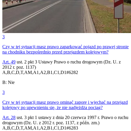
3
Czy w tej sytuacji masz prawo zaparkować pojazd po prawej stronie
na chodniku bezpośrednio przed przejazdem kolejowym?
Art. 49
ust. 2 pkt 3 Ustawy Prawo o ruchu drogowym (Dz. U. z
2012 r. poz. 1137)
A,B,C,D,T,AM,A1,A2,B1,C1,D1
#
6282
B
:
Nie
3
Czy w tej sytuacji masz prawo ominąć zaporę i wjechać na przejazd
kolejowy po upewnieniu się, że nie nadjeżdża pociąg?
Art. 28
ust. 3 pkt 1 ustawy z dnia 20 czerwca 1997 r. Prawo o ruchu
drogowym (Dz. U. z 2012 r. poz. 1137, z późn. zm.)
A,B,C,D,T,AM,A1,A2,B1,C1,D1
#
6283