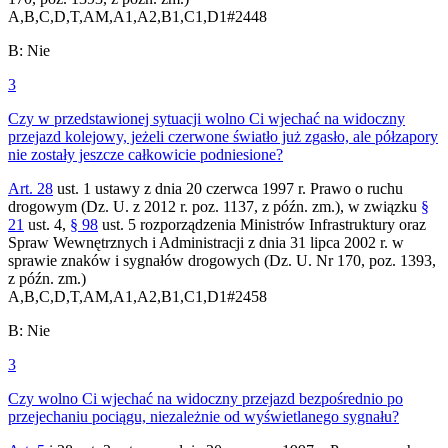
A,B,C,D,T,AM,A1,A2,B1,C1,D1
#
2448
B
:
Nie
3
Czy w przedstawionej sytuacji wolno Ci wjechać na widoczny
przejazd kolejowy, jeżeli czerwone światło już zgasło, ale półzapory
nie zostały jeszcze całkowicie podniesione?
Art. 28
ust. 1 ustawy z dnia 20 czerwca 1997 r. Prawo o ruchu
drogowym (Dz. U. z 2012 r. poz. 1137, z późn. zm.), w związku
§
21
ust. 4,
§ 98
ust. 5 rozporządzenia Ministrów Infrastruktury oraz
Spraw Wewnętrznych i Administracji z dnia 31 lipca 2002 r. w
sprawie znaków i sygnałów drogowych (Dz. U. Nr 170, poz. 1393,
z późn. zm.)
A,B,C,D,T,AM,A1,A2,B1,C1,D1
#
2458
B
:
Nie
3
Czy wolno Ci wjechać na widoczny przejazd bezpośrednio po
przejechaniu pociągu, niezależnie od wyświetlanego sygnału?