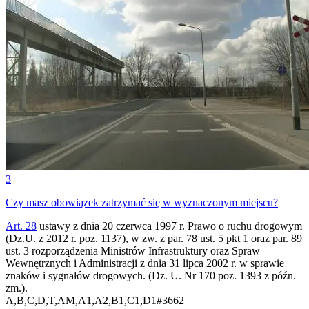
3
Czy masz obowiązek zatrzymać się w wyznaczonym miejscu?
Art. 28
ustawy z dnia 20 czerwca 1997 r. Prawo o ruchu drogowym
(Dz.U. z 2012 r. poz. 1137), w zw. z par. 78 ust. 5 pkt 1 oraz par. 89
ust. 3 rozporządzenia Ministrów Infrastruktury oraz Spraw
Wewnętrznych i Administracji z dnia 31 lipca 2002 r. w sprawie
znaków i sygnałów drogowych. (Dz. U. Nr 170 poz. 1393 z późn.
zm.).
A,B,C,D,T,AM,A1,A2,B1,C1,D1
#
3662