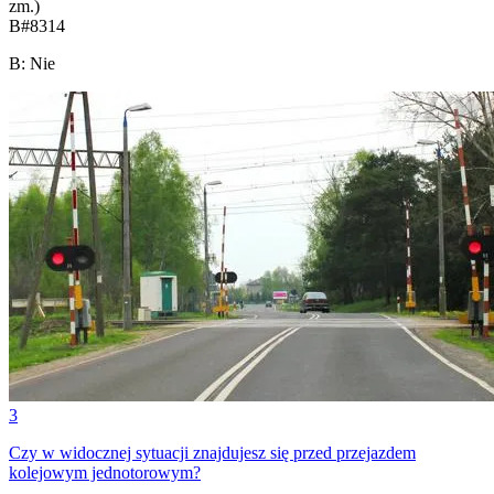
zm.)
B
#
8314
B
:
Nie
3
Czy w widocznej sytuacji znajdujesz się przed przejazdem
kolejowym jednotorowym?