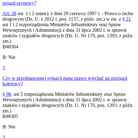
pojazd szynowy?
Art. 28
ust. 1 i 2 ustawy z dnia 20 czerwca 1997 r. - Prawo o ruchu
drogowym (Dz. U. z 2012 r. poz. 1137, z późn. zm.) w zw. z
§ 21
.
ust 1 i 2 rozporządzenia Ministrów Infrastruktury oraz Spraw
Wewnętrznych i Administracji z dnia 31 lipca 2002 r. w sprawie
znaków i sygnałów drogowych (Dz. U. Nr 170, poz. 1393, z późn.
zm.)
B
#
8304
B
:
Nie
3
Czy w przedstawionej sytuacji masz prawo wjechać na przejazd
kolejowy?
§ 98
. ust 5 rozporządzenia Ministrów Infrastruktury oraz Spraw
Wewnętrznych i Administracji z dnia 31 lipca 2002 r. w sprawie
znaków i sygnałów drogowych (Dz. U. Nr 170, poz. 1393, z późn.
zm.)
B
#
8305
B
:
Nie
3