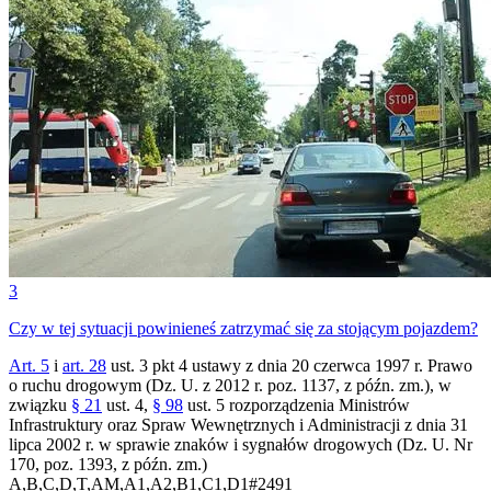
3
Czy w tej sytuacji powinieneś zatrzymać się za stojącym pojazdem?
Art. 5
i
art. 28
ust. 3 pkt 4 ustawy z dnia 20 czerwca 1997 r. Prawo
o ruchu drogowym (Dz. U. z 2012 r. poz. 1137, z późn. zm.), w
związku
§ 21
ust. 4,
§ 98
ust. 5 rozporządzenia Ministrów
Infrastruktury oraz Spraw Wewnętrznych i Administracji z dnia 31
lipca 2002 r. w sprawie znaków i sygnałów drogowych (Dz. U. Nr
170, poz. 1393, z późn. zm.)
A,B,C,D,T,AM,A1,A2,B1,C1,D1
#
2491