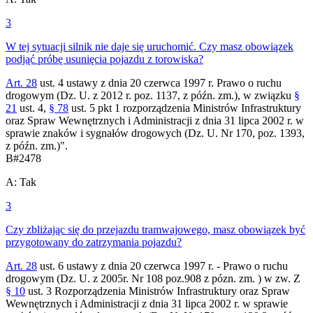
3
W tej sytuacji silnik nie daje się uruchomić. Czy masz obowiązek
podjąć próbę usunięcia pojazdu z torowiska?
Art. 28
ust. 4 ustawy z dnia 20 czerwca 1997 r. Prawo o ruchu
drogowym (Dz. U. z 2012 r. poz. 1137, z późn. zm.), w związku
§
21
ust. 4,
§ 78
ust. 5 pkt 1 rozporządzenia Ministrów Infrastruktury
oraz Spraw Wewnętrznych i Administracji z dnia 31 lipca 2002 r. w
sprawie znaków i sygnałów drogowych (Dz. U. Nr 170, poz. 1393,
z późn. zm.)".
B
#
2478
A
:
Tak
3
Czy zbliżając się do przejazdu tramwajowego, masz obowiązek być
przygotowany do zatrzymania pojazdu?
Art. 28
ust. 6 ustawy z dnia 20 czerwca 1997 r. - Prawo o ruchu
drogowym (Dz. U. z 2005r. Nr 108 poz.908 z pózn. zm. ) w zw. Z
§ 10
ust. 3 Rozporządzenia Ministrów Infrastruktury oraz Spraw
Wewnętrznych i Administracji z dnia 31 lipca 2002 r. w sprawie