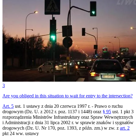
3
Are you obliged in this situation to wait for entry to the intersection?
Art. 5
ust. 1 ustawy z dnia 20 czerwca 1997 r. - Prawo o ruchu
drogowym (Dz. U. z 2012 r. poz. 1137 i 1448) oraz
§ 95
ust. 1 pkt 3
rozporządzenia Ministrów Infrastruktury oraz Spraw Wewnętrznych
i Administracji z dnia 31 lipca 2002 r. w sprawie znaków i sygnałów
drogowych (Dz. U. Nr 170, poz. 1393, z późn. zm.) w zw. z
art. 2
pkt 24 ww. ustawy