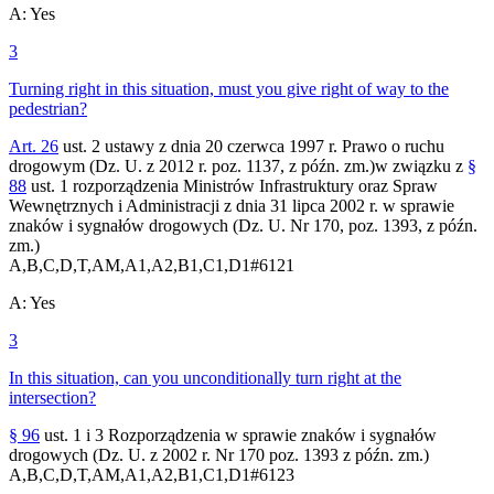
A
:
Yes
3
Turning right in this situation, must you give right of way to the
pedestrian?
Art. 26
ust. 2 ustawy z dnia 20 czerwca 1997 r. Prawo o ruchu
drogowym (Dz. U. z 2012 r. poz. 1137, z późn. zm.)w związku z
§
88
ust. 1 rozporządzenia Ministrów Infrastruktury oraz Spraw
Wewnętrznych i Administracji z dnia 31 lipca 2002 r. w sprawie
znaków i sygnałów drogowych (Dz. U. Nr 170, poz. 1393, z późn.
zm.)
A,B,C,D,T,AM,A1,A2,B1,C1,D1
#
6121
A
:
Yes
3
In this situation, can you unconditionally turn right at the
intersection?
§ 96
ust. 1 i 3 Rozporządzenia w sprawie znaków i sygnałów
drogowych (Dz. U. z 2002 r. Nr 170 poz. 1393 z późn. zm.)
A,B,C,D,T,AM,A1,A2,B1,C1,D1
#
6123