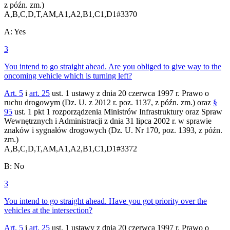
z późn. zm.)
A,B,C,D,T,AM,A1,A2,B1,C1,D1
#
3370
A
:
Yes
3
You intend to go straight ahead. Are you obliged to give way to the
oncoming vehicle which is turning left?
Art. 5
i
art. 25
ust. 1 ustawy z dnia 20 czerwca 1997 r. Prawo o
ruchu drogowym (Dz. U. z 2012 r. poz. 1137, z późn. zm.) oraz
§
95
ust. 1 pkt 1 rozporządzenia Ministrów Infrastruktury oraz Spraw
Wewnętrznych i Administracji z dnia 31 lipca 2002 r. w sprawie
znaków i sygnałów drogowych (Dz. U. Nr 170, poz. 1393, z późn.
zm.)
A,B,C,D,T,AM,A1,A2,B1,C1,D1
#
3372
B
:
No
3
You intend to go straight ahead. Have you got priority over the
vehicles at the intersection?
Art. 5
i
art. 25
ust. 1 ustawy z dnia 20 czerwca 1997 r. Prawo o