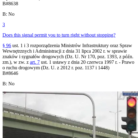
B
#
8638
B
:
No
3
Does this signal permit you to turn right without stopping?
§ 96
ust. 1 i 3 rozporządzenia Ministrów Infrastruktury oraz Spraw
Wewnętrznych i Administracji z dnia 31 lipca 2002 r. w sprawie
znaków i sygnałów drogowych (Dz. U. Nr 170, poz. 1393, z późn.
zm.), w zw. z
art. 7
ust. 1 ustawy z dnia 20 czerwca 1997 r. - Prawo
o ruchu drogowym (Dz. U. z 2012 r. poz. 1137 i 1448)
B
#
8646
B
:
No