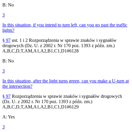
B
:
No
3
In this situation, if you intend to turn left, can you go past the traffic
lights?
§ 97
ust. 1 i 2 Rozporządzenia w sprawie znaków i sygnałów
drogowych (Dz. U. z 2002 r. Nr 170 poz. 1393 z późn. zm.)
A,B,C,D,T,AM,A1,A2,B1,C1,D1
#
6128
B
:
No
3
In this situation, after the light turns green, can you make a U-turn at
the intersection?
§ 97
Rozporządzenia w sprawie znaków i sygnałów drogowych
(Dz. U. z 2002 r. Nr 170 poz. 1393 z późn. zm.)
A,B,C,D,T,AM,A1,A2,B1,C1,D1
#
6129
A
:
Yes
3