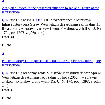
Are you allowed in the presented situation to make a U-turn at the
intersection?
§ 97
. ust 1 i 3 w zw. z
§ 87
. ust. 2 rozporządzenia Ministrów
Infrastruktury oraz Spraw Wewnętrznych i Administracji z dnia 31
lipca 2002 r. w sprawie znaków i sygnałów drogowych (Dz. U. Nr
170, poz. 1393, z późn. zm.)
B
#
8630
B
:
No
3
Is it mandatory in the presented situation to stop before entering the
intersection?
§ 97
. ust 1 i 3 rozporządzenia Ministrów Infrastruktury oraz Spraw
Wewnętrznych i Administracji z dnia 31 lipca 2002 r. w sprawie
znaków i sygnałów drogowych (Dz. U. Nr 170, poz. 1393, z późn.
zm.)
B
#
8631
B
:
No