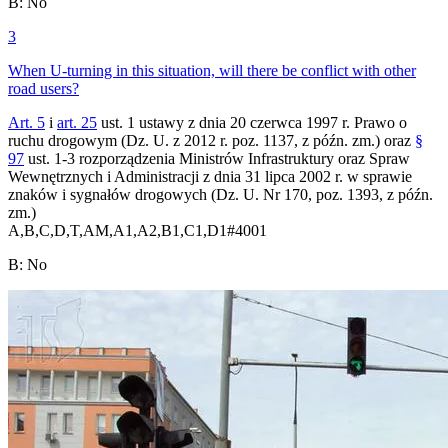
B
:
No
3
When U-turning in this situation, will there be conflict with other
road users?
Art. 5
i
art. 25
ust. 1 ustawy z dnia 20 czerwca 1997 r. Prawo o
ruchu drogowym (Dz. U. z 2012 r. poz. 1137, z późn. zm.) oraz
§
97
ust. 1-3 rozporządzenia Ministrów Infrastruktury oraz Spraw
Wewnętrznych i Administracji z dnia 31 lipca 2002 r. w sprawie
znaków i sygnałów drogowych (Dz. U. Nr 170, poz. 1393, z późn.
zm.)
A,B,C,D,T,AM,A1,A2,B1,C1,D1
#
4001
B
:
No