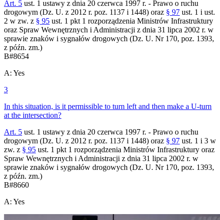
Art. 5
ust. 1 ustawy z dnia 20 czerwca 1997 r. - Prawo o ruchu
drogowym (Dz. U. z 2012 r. poz. 1137 i 1448) oraz
§ 97
ust. 1 i ust.
2 w zw. z
§ 95
ust. 1 pkt 1 rozporządzenia Ministrów Infrastruktury
oraz Spraw Wewnętrznych i Administracji z dnia 31 lipca 2002 r. w
sprawie znaków i sygnałów drogowych (Dz. U. Nr 170, poz. 1393,
z późn. zm.)
B
#
8654
A
:
Yes
3
In this situation, is it permissible to turn left and then make a U-turn
at the intersection?
Art. 5
ust. 1 ustawy z dnia 20 czerwca 1997 r. - Prawo o ruchu
drogowym (Dz. U. z 2012 r. poz. 1137 i 1448) oraz
§ 97
ust. 1 i 3 w
zw. z
§ 95
ust. 1 pkt 1 rozporządzenia Ministrów Infrastruktury oraz
Spraw Wewnętrznych i Administracji z dnia 31 lipca 2002 r. w
sprawie znaków i sygnałów drogowych (Dz. U. Nr 170, poz. 1393,
z późn. zm.)
B
#
8660
A
:
Yes