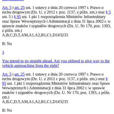
Art. 5
i
art. 25
ust. 1 ustawy z dnia 20 czerwca 1997 r. Prawo o
ruchu drogowym (Dz. U. z 2012 r. poz. 1137, z późn. zm.) oraz
§ 5
ust. 5 i
§ 95
ust. 1 pkt 1 rozporządzenia Ministrów Infrastruktury
oraz Spraw Wewnętrznych i Administracji z dnia 31 lipca 2002 r. w
sprawie znaków i sygnałów drogowych (Dz. U. Nr 170, poz. 1393,
z późn. zm.)
A,B,C,D,T,AM,A1,A2,B1,C1,D1
#
3233
B
:
No
3
You intend to go straight ahead. Are you obliged to give way to the
vehicle approaching from the right?
Art. 5
i
art. 25
ust. 1 ustawy z dnia 20 czerwca 1997 r. Prawo o
ruchu drogowym (Dz. U. z 2012 r. poz. 1137, z późn. zm.) oraz
§
95
ust. 1 pkt 1 rozporządzenia Ministrów Infrastruktury oraz Spraw
Wewnętrznych i Administracji z dnia 31 lipca 2002 r. w sprawie
znaków i sygnałów drogowych (Dz. U. Nr 170, poz. 1393, z późn.
zm.)
A,B,C,D,T,AM,A1,A2,B1,C1,D1
#
3235
B
:
No