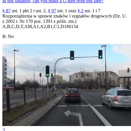
In this situation, can you make a U-turn from this lane?
§ 87
ust. 1 pkt 2 i ust. 2,
§ 97
ust. 1 oraz
§ 2
ust. 1 i 7
Rozporządzenia w sprawie znaków i sygnałów drogowych (Dz. U.
z 2002 r. Nr 170 poz. 1393 z późn. zm.)
A,B,C,D,T,AM,A1,A2,B1,C1,D1
#
6134
B
:
No
3