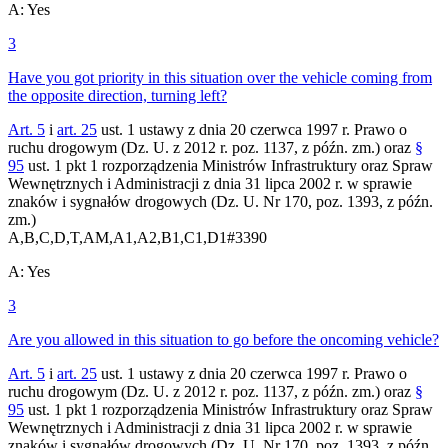
A
:
Yes
3
Have you got priority in this situation over the vehicle coming from
the opposite direction, turning left?
Art. 5
i
art. 25
ust. 1 ustawy z dnia 20 czerwca 1997 r. Prawo o
ruchu drogowym (Dz. U. z 2012 r. poz. 1137, z późn. zm.) oraz
§
95
ust. 1 pkt 1 rozporządzenia Ministrów Infrastruktury oraz Spraw
Wewnętrznych i Administracji z dnia 31 lipca 2002 r. w sprawie
znaków i sygnałów drogowych (Dz. U. Nr 170, poz. 1393, z późn.
zm.)
A,B,C,D,T,AM,A1,A2,B1,C1,D1
#
3390
A
:
Yes
3
Are you allowed in this situation to go before the oncoming vehicle?
Art. 5
i
art. 25
ust. 1 ustawy z dnia 20 czerwca 1997 r. Prawo o
ruchu drogowym (Dz. U. z 2012 r. poz. 1137, z późn. zm.) oraz
§
95
ust. 1 pkt 1 rozporządzenia Ministrów Infrastruktury oraz Spraw
Wewnętrznych i Administracji z dnia 31 lipca 2002 r. w sprawie
znaków i sygnałów drogowych (Dz. U. Nr 170, poz. 1393, z późn.