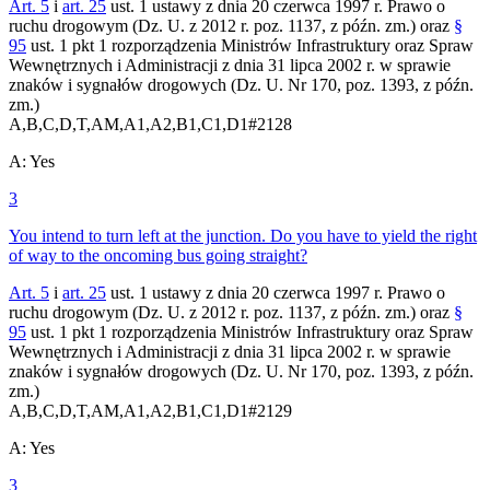
Art. 5
i
art. 25
ust. 1 ustawy z dnia 20 czerwca 1997 r. Prawo o
ruchu drogowym (Dz. U. z 2012 r. poz. 1137, z późn. zm.) oraz
§
95
ust. 1 pkt 1 rozporządzenia Ministrów Infrastruktury oraz Spraw
Wewnętrznych i Administracji z dnia 31 lipca 2002 r. w sprawie
znaków i sygnałów drogowych (Dz. U. Nr 170, poz. 1393, z późn.
zm.)
A,B,C,D,T,AM,A1,A2,B1,C1,D1
#
2128
A
:
Yes
3
You intend to turn left at the junction. Do you have to yield the right
of way to the oncoming bus going straight?
Art. 5
i
art. 25
ust. 1 ustawy z dnia 20 czerwca 1997 r. Prawo o
ruchu drogowym (Dz. U. z 2012 r. poz. 1137, z późn. zm.) oraz
§
95
ust. 1 pkt 1 rozporządzenia Ministrów Infrastruktury oraz Spraw
Wewnętrznych i Administracji z dnia 31 lipca 2002 r. w sprawie
znaków i sygnałów drogowych (Dz. U. Nr 170, poz. 1393, z późn.
zm.)
A,B,C,D,T,AM,A1,A2,B1,C1,D1
#
2129
A
:
Yes
3