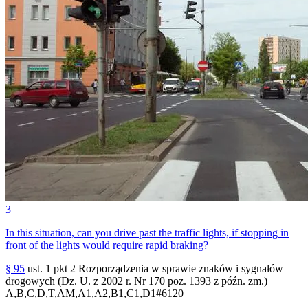
3
In this situation, can you drive past the traffic lights, if stopping in
front of the lights would require rapid braking?
§ 95
ust. 1 pkt 2 Rozporządzenia w sprawie znaków i sygnałów
drogowych (Dz. U. z 2002 r. Nr 170 poz. 1393 z późn. zm.)
A,B,C,D,T,AM,A1,A2,B1,C1,D1
#
6120