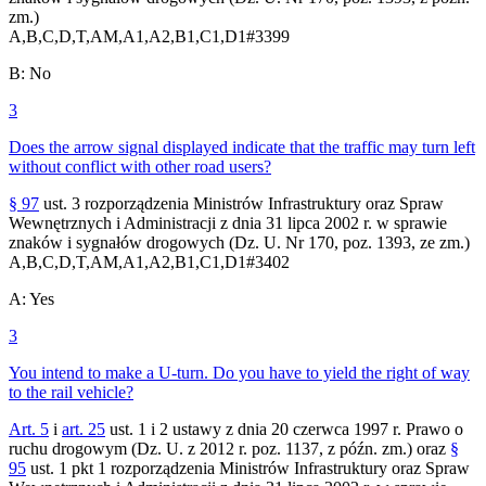
zm.)
A,B,C,D,T,AM,A1,A2,B1,C1,D1
#
3399
B
:
No
3
Does the arrow signal displayed indicate that the traffic may turn left
without conflict with other road users?
§ 97
ust. 3 rozporządzenia Ministrów Infrastruktury oraz Spraw
Wewnętrznych i Administracji z dnia 31 lipca 2002 r. w sprawie
znaków i sygnałów drogowych (Dz. U. Nr 170, poz. 1393, ze zm.)
A,B,C,D,T,AM,A1,A2,B1,C1,D1
#
3402
A
:
Yes
3
You intend to make a U-turn. Do you have to yield the right of way
to the rail vehicle?
Art. 5
i
art. 25
ust. 1 i 2 ustawy z dnia 20 czerwca 1997 r. Prawo o
ruchu drogowym (Dz. U. z 2012 r. poz. 1137, z późn. zm.) oraz
§
95
ust. 1 pkt 1 rozporządzenia Ministrów Infrastruktury oraz Spraw