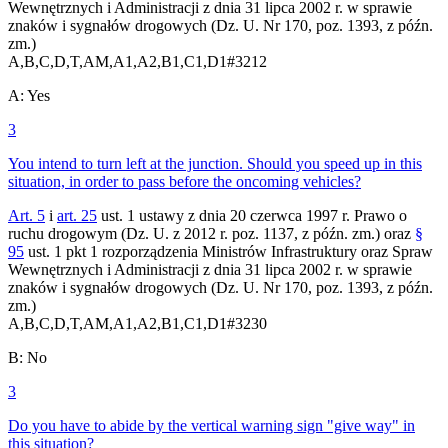
Wewnętrznych i Administracji z dnia 31 lipca 2002 r. w sprawie
znaków i sygnałów drogowych (Dz. U. Nr 170, poz. 1393, z późn.
zm.)
A,B,C,D,T,AM,A1,A2,B1,C1,D1
#
3212
A
:
Yes
3
You intend to turn left at the junction. Should you speed up in this
situation, in order to pass before the oncoming vehicles?
Art. 5
i
art. 25
ust. 1 ustawy z dnia 20 czerwca 1997 r. Prawo o
ruchu drogowym (Dz. U. z 2012 r. poz. 1137, z późn. zm.) oraz
§
95
ust. 1 pkt 1 rozporządzenia Ministrów Infrastruktury oraz Spraw
Wewnętrznych i Administracji z dnia 31 lipca 2002 r. w sprawie
znaków i sygnałów drogowych (Dz. U. Nr 170, poz. 1393, z późn.
zm.)
A,B,C,D,T,AM,A1,A2,B1,C1,D1
#
3230
B
:
No
3
Do you have to abide by the vertical warning sign "give way" in
this situation?