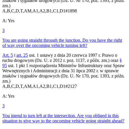
znaków i sygnałów drogowych (Dz. U. Nr 170, poz. 1393, z późn.
zm.)
A,B,C,D,T,AM,A1,A2,B1,C1,D1
#
1898
A
:
Yes
3
You are going straight through the junction. Do you have the right
of way over the oncoming vehicle turning left?
Art. 5
i
art. 25
ust. 1 ustawy z dnia 20 czerwca 1997 r. Prawo o
ruchu drogowym (Dz. U. z 2012 r. poz. 1137, z późn. zm.) oraz
§
95
ust. 1 pkt 1 rozporządzenia Ministrów Infrastruktury oraz Spraw
Wewnętrznych i Administracji z dnia 31 lipca 2002 r. w sprawie
znaków i sygnałów drogowych (Dz. U. Nr 170, poz. 1393, z późn.
zm.)
A,B,C,D,T,AM,A1,A2,B1,C1,D1
#
2127
A
:
Yes
3
You intend to turn left at the intersection. Are you obliged in this
situation to give way to the oncoming vehicle going straight ahead?