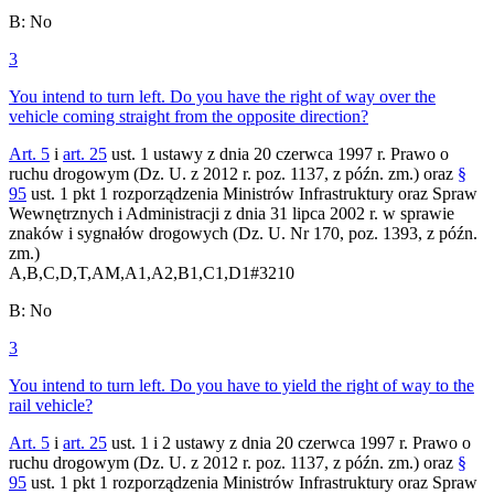
B
:
No
3
You intend to turn left. Do you have the right of way over the
vehicle coming straight from the opposite direction?
Art. 5
i
art. 25
ust. 1 ustawy z dnia 20 czerwca 1997 r. Prawo o
ruchu drogowym (Dz. U. z 2012 r. poz. 1137, z późn. zm.) oraz
§
95
ust. 1 pkt 1 rozporządzenia Ministrów Infrastruktury oraz Spraw
Wewnętrznych i Administracji z dnia 31 lipca 2002 r. w sprawie
znaków i sygnałów drogowych (Dz. U. Nr 170, poz. 1393, z późn.
zm.)
A,B,C,D,T,AM,A1,A2,B1,C1,D1
#
3210
B
:
No
3
You intend to turn left. Do you have to yield the right of way to the
rail vehicle?
Art. 5
i
art. 25
ust. 1 i 2 ustawy z dnia 20 czerwca 1997 r. Prawo o
ruchu drogowym (Dz. U. z 2012 r. poz. 1137, z późn. zm.) oraz
§
95
ust. 1 pkt 1 rozporządzenia Ministrów Infrastruktury oraz Spraw