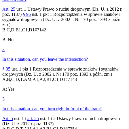
Art. 25
ust. 1 Ustawy Prawo o ruchu drogowym (Dz. U. z 2012 r.
poz. 1137)
§ 95
ust. 1 pkt 1 Rozporządzenia w sprawie znaków i
sygnałów drogowych (Dz. U. z 2002 r. Nr 170 poz. 1393 z późn.
zm.)
B,C,D,B1,C1,D1
#
7142
B
:
No
3
In this situation, can you leave the intersection?
§ 95
ust. 1 pkt 1 Rozporządzenia w sprawie znaków i sygnałów
drogowych (Dz. U. z 2002 r. Nr 170 poz. 1393 z późn. zm.)
A,B,C,D,T,AM,A1,A2,B1,C1,D1
#
7143
A
:
Yes
3
In this situation, can you turn right in front of the tram?
Art. 5
ust. 1 i
art. 25
ust. 1 i 2 Ustawy Prawo o ruchu drogowym
(Dz. U. z 2012 r. poz. 1137)
A,B,C,D,T,AM,A1,A2,B1,C1,D1
#
7254