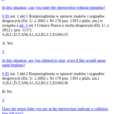
In this situation, can you enter the intersection without stopping?
§ 95
ust. 1 pkt 1 Rozporządzenia w sprawie znaków i sygnałów
drogowych (Dz. U. z 2002 r. Nr 170 poz. 1393 z późn. zm.) w
związku z
art. 5
ust 3 Ustawy Prawo o ruchu drogowym (Dz. U. z
2012 r. poz. 1137)
A,B,C,D,T,AM,A1,A2,B1,C1,D1
#
6135
A
:
Yes
3
In this situation, are you obliged to stop, even if this would mean
rapid braking?
§ 95
ust. 1 pkt 2 Rozporządzenia w sprawie znaków i sygnałów
drogowych (Dz. U. z 2002 r. Nr 170 poz. 1393 z późn. zm.)
A,B,C,D,T,AM,A1,A2,B1,C1,D1
#
6136
B
:
No
3
Does the green light you see at the intersection indicate a collision-
free left turn?