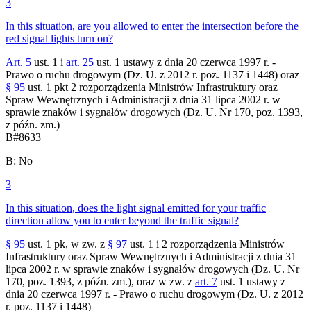
3
In this situation, are you allowed to enter the intersection before the
red signal lights turn on?
Art. 5
ust. 1 i
art. 25
ust. 1 ustawy z dnia 20 czerwca 1997 r. -
Prawo o ruchu drogowym (Dz. U. z 2012 r. poz. 1137 i 1448) oraz
§ 95
ust. 1 pkt 2 rozporządzenia Ministrów Infrastruktury oraz
Spraw Wewnętrznych i Administracji z dnia 31 lipca 2002 r. w
sprawie znaków i sygnałów drogowych (Dz. U. Nr 170, poz. 1393,
z późn. zm.)
B
#
8633
B
:
No
3
In this situation, does the light signal emitted for your traffic
direction allow you to enter beyond the traffic signal?
§ 95
ust. 1 pk, w zw. z
§ 97
ust. 1 i 2 rozporządzenia Ministrów
Infrastruktury oraz Spraw Wewnętrznych i Administracji z dnia 31
lipca 2002 r. w sprawie znaków i sygnałów drogowych (Dz. U. Nr
170, poz. 1393, z późn. zm.), oraz w zw. z
art. 7
ust. 1 ustawy z
dnia 20 czerwca 1997 r. - Prawo o ruchu drogowym (Dz. U. z 2012
r. poz. 1137 i 1448)