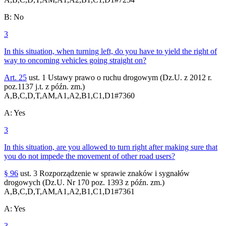
B
:
No
3
In this situation, when turning left, do you have to yield the right of
way to oncoming vehicles going straight on?
Art. 25
ust. 1 Ustawy prawo o ruchu drogowym (Dz.U. z 2012 r.
poz.1137 j.t. z późn. zm.)
A,B,C,D,T,AM,A1,A2,B1,C1,D1
#
7360
A
:
Yes
3
In this situation, are you allowed to turn right after making sure that
you do not impede the movement of other road users?
§ 96
ust. 3 Rozporządzenie w sprawie znaków i sygnałów
drogowych (Dz.U. Nr 170 poz. 1393 z późn. zm.)
A,B,C,D,T,AM,A1,A2,B1,C1,D1
#
7361
A
:
Yes
3