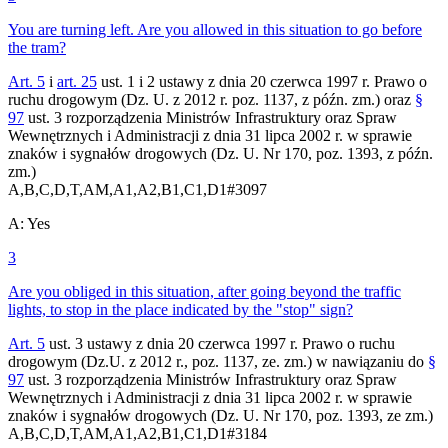
You are turning left. Are you allowed in this situation to go before
the tram?
Art. 5
i
art. 25
ust. 1 i 2 ustawy z dnia 20 czerwca 1997 r. Prawo o
ruchu drogowym (Dz. U. z 2012 r. poz. 1137, z późn. zm.) oraz
§
97
ust. 3 rozporządzenia Ministrów Infrastruktury oraz Spraw
Wewnętrznych i Administracji z dnia 31 lipca 2002 r. w sprawie
znaków i sygnałów drogowych (Dz. U. Nr 170, poz. 1393, z późn.
zm.)
A,B,C,D,T,AM,A1,A2,B1,C1,D1
#
3097
A
:
Yes
3
Are you obliged in this situation, after going beyond the traffic
lights, to stop in the place indicated by the "stop" sign?
Art. 5
ust. 3 ustawy z dnia 20 czerwca 1997 r. Prawo o ruchu
drogowym (Dz.U. z 2012 r., poz. 1137, ze. zm.) w nawiązaniu do
§
97
ust. 3 rozporządzenia Ministrów Infrastruktury oraz Spraw
Wewnętrznych i Administracji z dnia 31 lipca 2002 r. w sprawie
znaków i sygnałów drogowych (Dz. U. Nr 170, poz. 1393, ze zm.)
A,B,C,D,T,AM,A1,A2,B1,C1,D1
#
3184