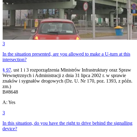
3
In the situation presented, are you allowed to make a U-turn at this
intersection?
§ 97
. ust 1 i 3 rozporządzenia Ministrów Infrastruktury oraz Spraw
Wewnętrznych i Administracji z dnia 31 lipca 2002 r. w sprawie
znaków i sygnałów drogowych (Dz. U. Nr 170, poz. 1393, z późn.
zm.)
B
#
8648
A
:
Yes
3
In this situation, do you have the right to drive behind the signalling
device?