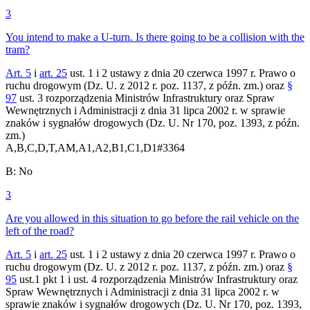
3
You intend to make a U-turn. Is there going to be a collision with the
tram?
Art. 5
i
art. 25
ust. 1 i 2 ustawy z dnia 20 czerwca 1997 r. Prawo o
ruchu drogowym (Dz. U. z 2012 r. poz. 1137, z późn. zm.) oraz
§
97
ust. 3 rozporządzenia Ministrów Infrastruktury oraz Spraw
Wewnętrznych i Administracji z dnia 31 lipca 2002 r. w sprawie
znaków i sygnałów drogowych (Dz. U. Nr 170, poz. 1393, z późn.
zm.)
A,B,C,D,T,AM,A1,A2,B1,C1,D1
#
3364
B
:
No
3
Are you allowed in this situation to go before the rail vehicle on the
left of the road?
Art. 5
i
art. 25
ust. 1 i 2 ustawy z dnia 20 czerwca 1997 r. Prawo o
ruchu drogowym (Dz. U. z 2012 r. poz. 1137, z późn. zm.) oraz
§
95
ust.1 pkt 1 i ust. 4 rozporządzenia Ministrów Infrastruktury oraz
Spraw Wewnętrznych i Administracji z dnia 31 lipca 2002 r. w
sprawie znaków i sygnałów drogowych (Dz. U. Nr 170, poz. 1393,