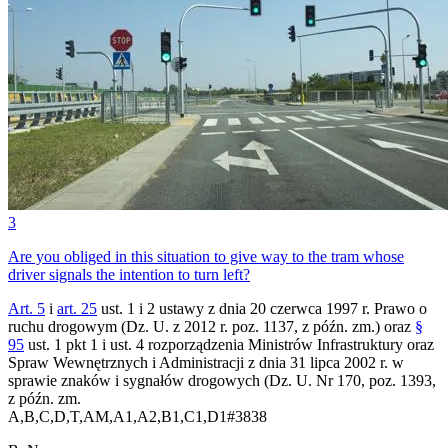
3
Are you obliged in this situation to give way to the tram whose
driver signals the intention to turn left?
Art. 5
i
art. 25
ust. 1 i 2 ustawy z dnia 20 czerwca 1997 r. Prawo o
ruchu drogowym (Dz. U. z 2012 r. poz. 1137, z późn. zm.) oraz
§
95
ust. 1 pkt 1 i ust. 4 rozporządzenia Ministrów Infrastruktury oraz
Spraw Wewnętrznych i Administracji z dnia 31 lipca 2002 r. w
sprawie znaków i sygnałów drogowych (Dz. U. Nr 170, poz. 1393,
z późn. zm.
A,B,C,D,T,AM,A1,A2,B1,C1,D1
#
3838