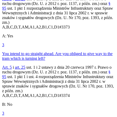
ruchu drogowym (Dz. U. z 2012 r. poz. 1137, z późn. zm.) oraz
§
95
ust. 1 pkt 1 rozporządzenia Ministrów Infrastruktury oraz Spraw
Wewnętrznych i Administracji z dnia 31 lipca 2002 r. w sprawie
znaków i sygnałów drogowych (Dz. U. Nr 170, poz. 1393, z późn.
zm.)
A,B,C,D,T,AM,A1,A2,B1,C1,D1
#
3373
A
:
Yes
3
You intend to go straight ahead. Are you obliged to give way to the
tram which is turning left?
Art. 5
i
art. 25
ust. 1 i 2 ustawy z dnia 20 czerwca 1997 r. Prawo o
ruchu drogowym (Dz. U. z 2012 r. poz. 1137, z późn. zm.) oraz
§
95
ust. 1 pkt 1 i ust. 4 rozporządzenia Ministrów Infrastruktury oraz
Spraw Wewnętrznych i Administracji z dnia 31 lipca 2002 r. w
sprawie znaków i sygnałów drogowych (Dz. U. Nr 170, poz. 1393,
z późn. zm.)
A,B,C,D,T,AM,A1,A2,B1,C1,D1
#
3374
B
:
No
3