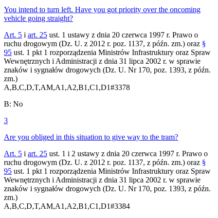
You intend to turn left. Have you got priority over the oncoming
vehicle going straight?
Art. 5
i
art. 25
ust. 1 ustawy z dnia 20 czerwca 1997 r. Prawo o
ruchu drogowym (Dz. U. z 2012 r. poz. 1137, z późn. zm.) oraz
§
95
ust. 1 pkt 1 rozporządzenia Ministrów Infrastruktury oraz Spraw
Wewnętrznych i Administracji z dnia 31 lipca 2002 r. w sprawie
znaków i sygnałów drogowych (Dz. U. Nr 170, poz. 1393, z późn.
zm.)
A,B,C,D,T,AM,A1,A2,B1,C1,D1
#
3378
B
:
No
3
Are you obliged in this situation to give way to the tram?
Art. 5
i
art. 25
ust. 1 i 2 ustawy z dnia 20 czerwca 1997 r. Prawo o
ruchu drogowym (Dz. U. z 2012 r. poz. 1137, z późn. zm.) oraz
§
95
ust. 1 pkt 1 rozporządzenia Ministrów Infrastruktury oraz Spraw
Wewnętrznych i Administracji z dnia 31 lipca 2002 r. w sprawie
znaków i sygnałów drogowych (Dz. U. Nr 170, poz. 1393, z późn.
zm.)
A,B,C,D,T,AM,A1,A2,B1,C1,D1
#
3384