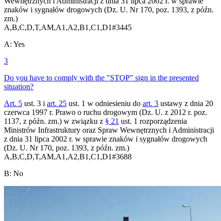
Wewnętrznych i Administracji z dnia 31 lipca 2002 r. w sprawie
znaków i sygnałów drogowych (Dz. U. Nr 170, poz. 1393, z późn.
zm.)
A,B,C,D,T,AM,A1,A2,B1,C1,D1
#
3445
A
:
Yes
3
Do you have to comply with the "STOP" sign in the presented
situation?
Art. 5
ust. 3 i
art. 25
ust. 1 w odniesieniu do
art. 3
ustawy z dnia 20
czerwca 1997 r. Prawo o ruchu drogowym (Dz. U. z 2012 r. poz.
1137, z późn. zm.) w związku z
§ 21
ust. 1 rozporządzenia
Ministrów Infrastruktury oraz Spraw Wewnętrznych i Administracji
z dnia 31 lipca 2002 r. w sprawie znaków i sygnałów drogowych
(Dz. U. Nr 170, poz. 1393, z późn. zm.)
A,B,C,D,T,AM,A1,A2,B1,C1,D1
#
3688
B
:
No