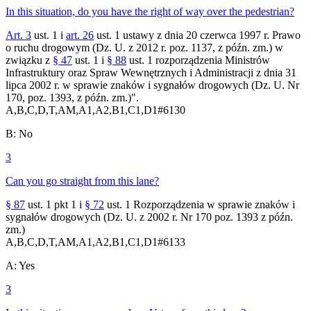
In this situation, do you have the right of way over the pedestrian?
Art. 3
ust. 1 i
art. 26
ust. 1 ustawy z dnia 20 czerwca 1997 r. Prawo
o ruchu drogowym (Dz. U. z 2012 r. poz. 1137, z późn. zm.) w
związku z
§ 47
ust. 1 i
§ 88
ust. 1 rozporządzenia Ministrów
Infrastruktury oraz Spraw Wewnętrznych i Administracji z dnia 31
lipca 2002 r. w sprawie znaków i sygnałów drogowych (Dz. U. Nr
170, poz. 1393, z późn. zm.)".
A,B,C,D,T,AM,A1,A2,B1,C1,D1
#
6130
B
:
No
3
Can you go straight from this lane?
§ 87
ust. 1 pkt 1 i
§ 72
ust. 1 Rozporządzenia w sprawie znaków i
sygnałów drogowych (Dz. U. z 2002 r. Nr 170 poz. 1393 z późn.
zm.)
A,B,C,D,T,AM,A1,A2,B1,C1,D1
#
6133
A
:
Yes
3