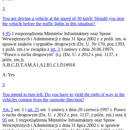
3
You are driving a vehicle at the speed of 30 km/h. Should you stop
the vehicle before the traffic lights in this situation?
§ 95
.1 rozporządzenia Ministrów Infrastruktury oraz Spraw
Wewnętrznych i Administracji z dnia 31 lipca 2002 r. z poźń. zm. w
sprawie znaków i sygnałów drogowych (Dz. U. Nr 170, poz.1393,
z poźń. zm.) w związku z
art. 3
.1 ustawy z dnia 20.06.1997r.
"Prawo o ruchu drogowym" (t.j. (Dz. U. z 2012 r. poz. 1137, z
późn. zm.)).
A,B,C,D,T,AM,A1,A2,B1,C1,D1
#
918
A
:
Yes
3
You intend to turn left. Do you have to yield the right of way to the
vehicles coming from the opposite direction?
Art. 5
ust. 1 i
art. 25
ust. 1 ustawy z dnia 20 czerwca 1997 r. Prawo
o ruchu drogowym (Dz. U. z 2012 r. poz. 1137, z późn. zm.) oraz
§
95
ust. 1 rozporządzenia Ministrów Infrastruktury oraz Spraw
Wewnętrznych i Administracji z dnia 31 lipca 2002 r. w sprawie