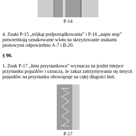
P-14
4. Znaki P-15 „trójkąt podporządkowania” i P-16 „napis stop”
potwierdzają oznakowanie wlotu na skrzyżowanie znakami
pionowymi odpowiednio A-7 i B-20.
§ 90.
1. Znak P-17 „linia przystankowa” wyznacza na jezdni miejsce
przystanku pojazdów i oznacza, że zakaz zatrzymywania się innych
pojazdów na przystanku obowiązuje na całej długości linii.
P-17