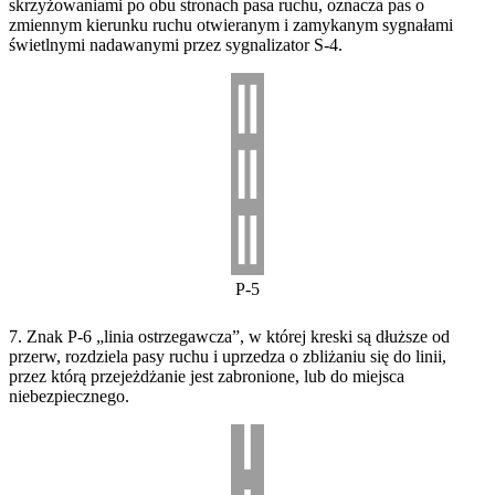
skrzyżowaniami po obu stronach pasa ruchu, oznacza pas o
zmiennym kierunku ruchu otwieranym i zamykanym sygnałami
świetlnymi nadawanymi przez sygnalizator S-4.
P-5
7. Znak P-6 „linia ostrzegawcza”, w której kreski są dłuższe od
przerw, rozdziela pasy ruchu i uprzedza o zbliżaniu się do linii,
przez którą przejeżdżanie jest zabronione, lub do miejsca
niebezpiecznego.