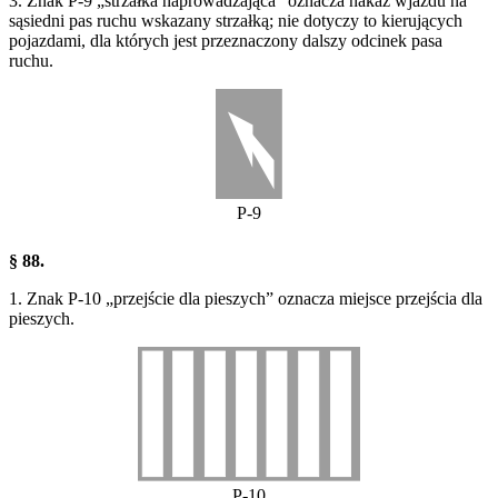
3. Znak P-9 „strzałka naprowadzająca” oznacza nakaz wjazdu na
sąsiedni pas ruchu wskazany strzałką; nie dotyczy to kierujących
pojazdami, dla których jest przeznaczony dalszy odcinek pasa
ruchu.
P-9
§ 88.
1. Znak P-10 „przejście dla pieszych” oznacza miejsce przejścia dla
pieszych.
P-10