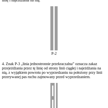
linię i najeżdżania na nią.
P-2
4. Znak P-3 „linia jednostronnie przekraczalna” oznacza zakaz
przejeżdżania przez tę linię od strony linii ciągłej i najeżdżania na
nią, z wyjątkiem powrotu po wyprzedzaniu na położony przy linii
przerywanej pas ruchu zajmowany przed wyprzedzaniem.