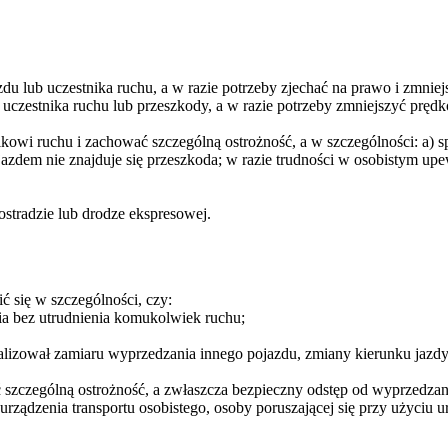
 lub uczestnika ruchu, a w razie potrzeby zjechać na prawo i zmniejs
uczestnika ruchu lub przeszkody, a w razie potrzeby zmniejszyć pręd
nikowi ruchu i zachować szczególną ostrożność, a w szczególności: 
ojazdem nie znajduje się przeszkoda; w razie trudności w osobistym up
ostradzie lub drodze ekspresowej.
 się w szczególności, czy:
ia bez utrudnienia komukolwiek ruchu;
nalizował zamiaru wyprzedzania innego pojazdu, zmiany kierunku jazdy
szczególną ostrożność, a zwłaszcza bezpieczny odstęp od wyprzedzan
rządzenia transportu osobistego, osoby poruszającej się przy użyciu 