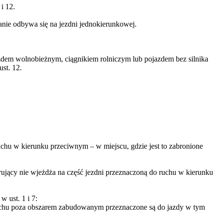
i 12.
nie odbywa się na jezdni jednokierunkowej.
zdem wolnobieżnym, ciągnikiem rolniczym lub pojazdem bez silnika
st. 12.
chu w kierunku przeciwnym – w miejscu, gdzie jest to zabronione
rujący nie wjeżdża na część jezdni przeznaczoną do ruchu w kierunku
 ust. 1 i 7:
 ruchu poza obszarem zabudowanym przeznaczone są do jazdy w tym