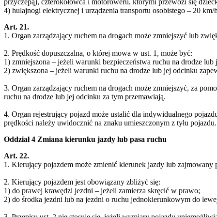
przyczepą), czterokołowca i motoroweru, którymi przewozi się dziec
4) hulajnogi elektrycznej i urządzenia transportu osobistego – 20 km/h
Art. 21.
1. Organ zarządzający ruchem na drogach może zmniejszyć lub zw
2. Prędkość dopuszczalna, o której mowa w ust. 1, może być:
1) zmniejszona – jeżeli warunki bezpieczeństwa ruchu na drodze lub 
2) zwiększona – jeżeli warunki ruchu na drodze lub jej odcinku zap
3. Organ zarządzający ruchem na drogach może zmniejszyć, za pom
ruchu na drodze lub jej odcinku za tym przemawiają.
4. Organ rejestrujący pojazd może ustalić dla indywidualnego pojazdu
prędkości należy uwidocznić na znaku umieszczonym z tyłu pojazdu.
Oddział 4 Zmiana kierunku jazdy lub pasa ruchu
Art. 22.
1. Kierujący pojazdem może zmienić kierunek jazdy lub zajmowany p
2. Kierujący pojazdem jest obowiązany zbliżyć się:
1) do prawej krawędzi jezdni – jeżeli zamierza skręcić w prawo;
2) do środka jezdni lub na jezdni o ruchu jednokierunkowym do lewej 
3. Przepisu ust. 2 nie stosuje się, jeżeli wymiary pojazdu uniemożli