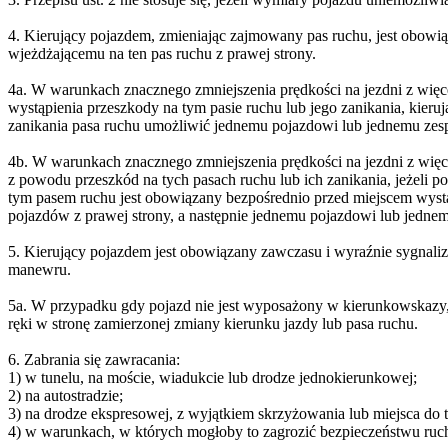
4. Kierujący pojazdem, zmieniając zajmowany pas ruchu, jest obowią
wjeżdżającemu na ten pas ruchu z prawej strony.
4a. W warunkach znacznego zmniejszenia prędkości na jezdni z wię
wystąpienia przeszkody na tym pasie ruchu lub jego zanikania, kier
zanikania pasa ruchu umożliwić jednemu pojazdowi lub jednemu zespo
4b. W warunkach znacznego zmniejszenia prędkości na jezdni z wię
z powodu przeszkód na tych pasach ruchu lub ich zanikania, jeżeli po
tym pasem ruchu jest obowiązany bezpośrednio przed miejscem wyst
pojazdów z prawej strony, a następnie jednemu pojazdowi lub jednem
5. Kierujący pojazdem jest obowiązany zawczasu i wyraźnie sygnal
manewru.
5a. W przypadku gdy pojazd nie jest wyposażony w kierunkowskazy, 
ręki w stronę zamierzonej zmiany kierunku jazdy lub pasa ruchu.
6. Zabrania się zawracania:
1) w tunelu, na moście, wiadukcie lub drodze jednokierunkowej;
2) na autostradzie;
3) na drodze ekspresowej, z wyjątkiem skrzyżowania lub miejsca do 
4) w warunkach, w których mogłoby to zagrozić bezpieczeństwu ruchu