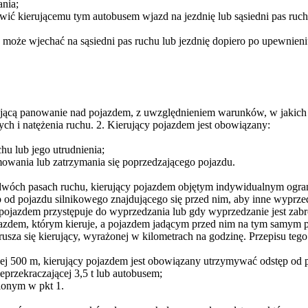
ania;
iwić kierującemu tym autobusem wjazd na jezdnię lub sąsiedni pas ruc
 może wjechać na sąsiedni pas ruchu lub jezdnię dopiero po upewnieni
jącą panowanie nad pojazdem, z uwzględnieniem warunków, w jakich ru
ch i natężenia ruchu. 2. Kierujący pojazdem jest obowiązany:
u lub jego utrudnienia;
mowania lub zatrzymania się poprzedzającego pojazdu.
óch pasach ruchu, kierujący pojazdem objętym indywidualnym ogran
ęp od pojazdu silnikowego znajdującego się przed nim, aby inne wypr
cy pojazdem przystępuje do wyprzedzania lub gdy wyprzedzanie jest zab
dem, którym kieruje, a pojazdem jadącym przed nim na tym samym pas
rusza się kierujący, wyrażonej w kilometrach na godzinę. Przepisu teg
j 500 m, kierujący pojazdem jest obowiązany utrzymywać odstęp od p
ieprzekraczającej 3,5 t lub autobusem;
ionym w pkt 1.