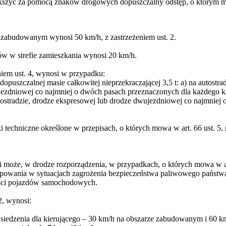
kszyć za pomocą znaków drogowych dopuszczalny odstęp, o którym mo
 zabudowanym wynosi 50 km/h, z zastrzeżeniem ust. 2.
ów w strefie zamieszkania wynosi 20 km/h.
iem ust. 4, wynosi w przypadku:
uszczalnej masie całkowitej nieprzekraczającej 3,5 t: a) na autostra
jezdniowej co najmniej o dwóch pasach przeznaczonych dla każdego ki
tostradzie, drodze ekspresowej lub drodze dwujezdniowej co najmniej
techniczne określone w przepisach, o których mowa w art. 66 ust. 5, 
 może, w drodze rozporządzenia, w przypadkach, o których mowa w art.
powania w sytuacjach zagrożenia bezpieczeństwa paliwowego państwa 
kości pojazdów samochodowych.
2, wynosi:
d siedzenia dla kierującego – 30 km/h na obszarze zabudowanym i 60