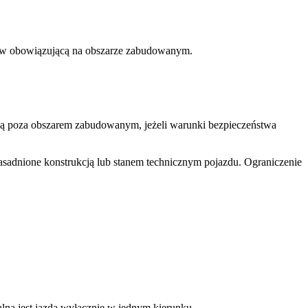
dów obowiązującą na obszarze zabudowanym.
ą poza obszarem zabudowanym, jeżeli warunki bezpieczeństwa
 uzasadnione konstrukcją lub stanem technicznym pojazdu. Ograniczenie
zalna jest jazda wyłącznie w jednym kierunku.