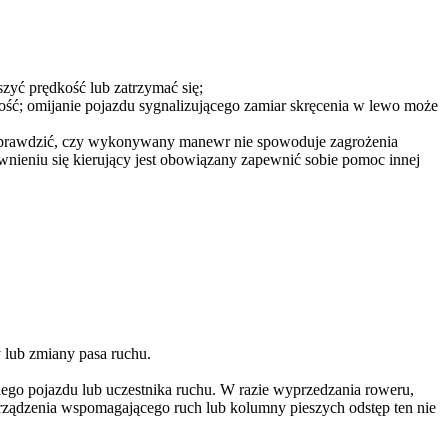
zyć prędkość lub zatrzymać się;
kość; omijanie pojazdu sygnalizującego zamiar skręcenia w lewo może
a) sprawdzić, czy wykonywany manewr nie spowoduje zagrożenia
ewnieniu się kierujący jest obowiązany zapewnić sobie pomoc innej
 lub zmiany pasa ruchu.
ego pojazdu lub uczestnika ruchu. W razie wyprzedzania roweru,
urządzenia wspomagającego ruch lub kolumny pieszych odstęp ten nie