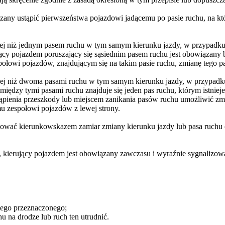
zany ustąpić pierwszeństwa pojazdowi jadącemu po pasie ruchu, na któ
cej niż jednym pasem ruchu w tym samym kierunku jazdy, w przypadku 
ujący pojazdem poruszający się sąsiednim pasem ruchu jest obowiązany
łowi pojazdów, znajdującym się na takim pasie ruchu, zmianę tego pas
cej niż dwoma pasami ruchu w tym samym kierunku jazdy, w przypadku
między tymi pasami ruchu znajduje się jeden pas ruchu, którym istniej
ąpienia przeszkody lub miejscem zanikania pasów ruchu umożliwić z
u zespołowi pojazdów z lewej strony.
izować kierunkowskazem zamiar zmiany kierunku jazdy lub pasa ruchu 
kierujący pojazdem jest obowiązany zawczasu i wyraźnie sygnalizowa
tego przeznaczonego;
 na drodze lub ruch ten utrudnić.