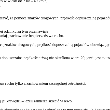
ko w wieku do 7 lat – 40 km/h;
.
iększyć, za pomocą znaków drogowych, prędkość dopuszczalną pojaz
jej odcinku za tym przemawiają;
ewniają zachowanie bezpieczeństwa ruchu.
ocą znaków drogowych, prędkość dopuszczalną pojazdów obowiązując
 dopuszczalną prędkość niższą niż określona w art. 20, jeżeli jest to
as ruchu tylko z zachowaniem szczególnej ostrożności.
jej krawędzi – jeżeli zamierza skręcić w lewo.
wiają skręcenie zgodnie z zasadą określoną w tym przepisie lub dopuszc