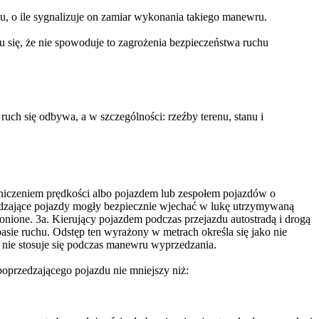
hu, o ile sygnalizuje on zamiar wykonania takiego manewru.
u się, że nie spowoduje to zagrożenia bezpieczeństwa ruchu
ch się odbywa, a w szczególności: rzeźby terenu, stanu i
iczeniem prędkości albo pojazdem lub zespołem pojazdów o
zedzające pojazdy mogły bezpiecznie wjechać w lukę utrzymywaną
ronione. 3a. Kierujący pojazdem podczas przejazdu autostradą i drogą
ie ruchu. Odstęp ten wyrażony w metrach określa się jako nie
o nie stosuje się podczas manewru wyprzedzania.
oprzedzającego pojazdu nie mniejszy niż: