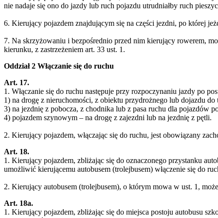
nie nadaje się ono do jazdy lub ruch pojazdu utrudniałby ruch pieszyc
6. Kierujący pojazdem znajdującym się na części jezdni, po której 
7. Na skrzyżowaniu i bezpośrednio przed nim kierujący rowerem, mo
kierunku, z zastrzeżeniem art. 33 ust. 1.
Oddział 2 Włączanie się do ruchu
Art. 17.
1. Włączanie się do ruchu następuje przy rozpoczynaniu jazdy po p
1) na drogę z nieruchomości, z obiektu przydrożnego lub dojazdu do t
3) na jezdnię z pobocza, z chodnika lub z pasa ruchu dla pojazdów 
4) pojazdem szynowym – na drogę z zajezdni lub na jezdnię z pętli.
2. Kierujący pojazdem, włączając się do ruchu, jest obowiązany zac
Art. 18.
1. Kierujący pojazdem, zbliżając się do oznaczonego przystanku aut
umożliwić kierującemu autobusem (trolejbusem) włączenie się do ruch
2. Kierujący autobusem (trolejbusem), o którym mowa w ust. 1, może
Art. 18a.
1. Kierujący pojazdem, zbliżając się do miejsca postoju autobusu szk