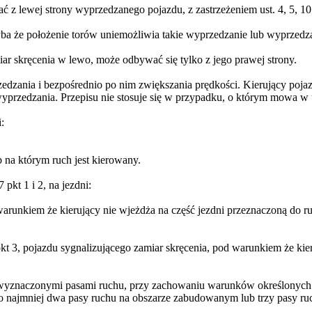
 z lewej strony wyprzedzanego pojazdu, z zastrzeżeniem ust. 4, 5, 10 
ba że położenie torów uniemożliwia takie wyprzedzanie lub wyprzedza
iar skręcenia w lewo, może odbywać się tylko z jego prawej strony.
dzania i bezpośrednio po nim zwiększania prędkości. Kierujący poja
wyprzedzania. Przepisu nie stosuje się w przypadku, o którym mowa w u
:
 na którym ruch jest kierowany.
pkt 1 i 2, na jezdni:
unkiem że kierujący nie wjeżdża na część jezdni przeznaczoną do ru
t 3, pojazdu sygnalizującego zamiar skręcenia, pod warunkiem że kie
 wyznaczonymi pasami ruchu, przy zachowaniu warunków określonych w
i co najmniej dwa pasy ruchu na obszarze zabudowanym lub trzy pasy