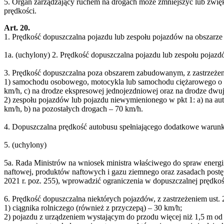
5. Organ zarządzający ruchem na drogach może zmniejszyć lub zwię
prędkości.
Art. 20.
1. Prędkość dopuszczalna pojazdu lub zespołu pojazdów na obszarze
1a. (uchylony) 2. Prędkość dopuszczalna pojazdu lub zespołu pojazd
3. Prędkość dopuszczalna poza obszarem zabudowanym, z zastrzeżen
1) samochodu osobowego, motocykla lub samochodu ciężarowego o dop
km/h, c) na drodze ekspresowej jednojezdniowej oraz na drodze dwu
2) zespołu pojazdów lub pojazdu niewymienionego w pkt 1: a) na au
km/h, b) na pozostałych drogach – 70 km/h.
4. Dopuszczalna prędkość autobusu spełniającego dodatkowe warunki 
5. (uchylony)
5a. Rada Ministrów na wniosek ministra właściwego do spraw energii
naftowej, produktów naftowych i gazu ziemnego oraz zasadach postę
2021 r. poz. 255), wprowadzić ograniczenia w dopuszczalnej pręd
6. Prędkość dopuszczalna niektórych pojazdów, z zastrzeżeniem ust. 
1) ciągnika rolniczego (również z przyczepą) – 30 km/h;
2) pojazdu z urządzeniem wystającym do przodu więcej niż 1,5 m o