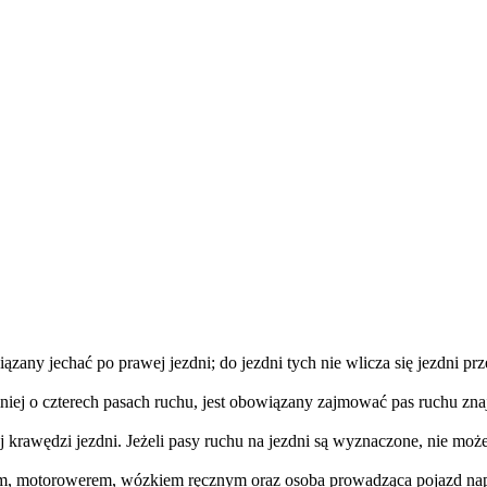
iązany jechać po prawej jezdni; do jezdni tych nie wlicza się jezdni p
iej o czterech pasach ruchu, jest obowiązany zajmować pas ruchu znaj
 krawędzi jezdni. Jeżeli pasy ruchu na jezdni są wyznaczone, nie moż
 motorowerem, wózkiem ręcznym oraz osoba prowadząca pojazd napęd