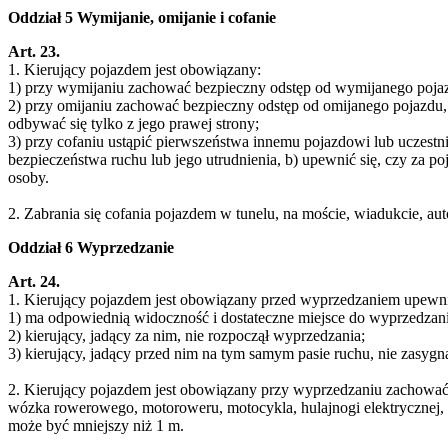
Oddział 5 Wymijanie, omijanie i cofanie
Art. 23.
1. Kierujący pojazdem jest obowiązany:
1) przy wymijaniu zachować bezpieczny odstęp od wymijanego pojazdu
2) przy omijaniu zachować bezpieczny odstęp od omijanego pojazdu, 
odbywać się tylko z jego prawej strony;
3) przy cofaniu ustąpić pierwszeństwa innemu pojazdowi lub uczest
bezpieczeństwa ruchu lub jego utrudnienia, b) upewnić się, czy za p
osoby.
2. Zabrania się cofania pojazdem w tunelu, na moście, wiadukcie, aut
Oddział 6 Wyprzedzanie
Art. 24.
1. Kierujący pojazdem jest obowiązany przed wyprzedzaniem upewnić
1) ma odpowiednią widoczność i dostateczne miejsce do wyprzedzan
2) kierujący, jadący za nim, nie rozpoczął wyprzedzania;
3) kierujący, jadący przed nim na tym samym pasie ruchu, nie zasyg
2. Kierujący pojazdem jest obowiązany przy wyprzedzaniu zachować 
wózka rowerowego, motoroweru, motocykla, hulajnogi elektrycznej, u
może być mniejszy niż 1 m.