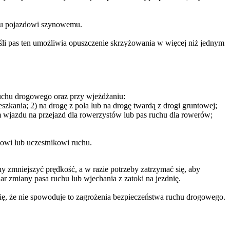
cemu pojazdowi szynowemu.
li pas ten umożliwia opuszczenie skrzyżowania w więcej niż jednym
ruchu drogowego oraz przy wjeżdżaniu:
eszkania; 2) na drogę z pola lub na drogę twardą z drogi gruntowej;
m wjazdu na przejazd dla rowerzystów lub pas ruchu dla rowerów;
dowi lub uczestnikowi ruchu.
 zmniejszyć prędkość, a w razie potrzeby zatrzymać się, aby
r zmiany pasa ruchu lub wjechania z zatoki na jezdnię.
się, że nie spowoduje to zagrożenia bezpieczeństwa ruchu drogowego.