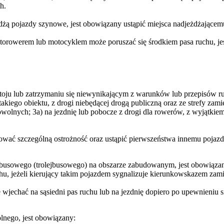
h.
jeżdżą pojazdy szynowe, jest obowiązany ustąpić miejsca nadjeżdżają
torowerem lub motocyklem może poruszać się środkiem pasa ruchu, jeś
ostoju lub zatrzymaniu się niewynikającym z warunków lub przepisów 
akiego obiektu, z drogi niebędącej drogą publiczną oraz ze strefy zami
powolnych; 3a) na jezdnię lub pobocze z drogi dla rowerów, z wyjątkie
hować szczególną ostrożność oraz ustąpić pierwszeństwa innemu pojaz
obusowego (trolejbusowego) na obszarze zabudowanym, jest obowiązany
u, jeżeli kierujący takim pojazdem sygnalizuje kierunkowskazem zamia
 wjechać na sąsiedni pas ruchu lub na jezdnię dopiero po upewnieniu 
olnego, jest obowiązany: