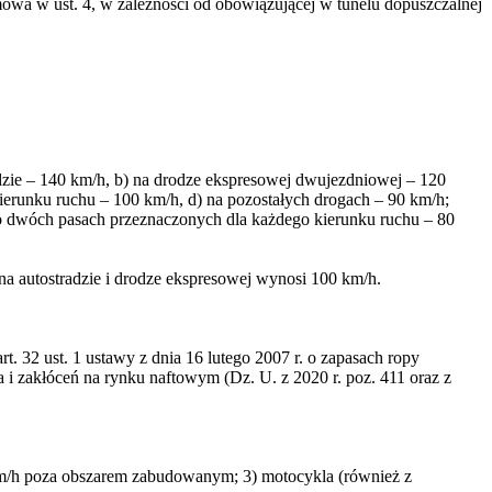
wa w ust. 4, w zależności od obowiązującej w tunelu dopuszczalnej
dzie – 140 km/h, b) na drodze ekspresowej dwujezdniowej – 120
erunku ruchu – 100 km/h, d) na pozostałych drogach – 90 km/h;
 o dwóch pasach przeznaczonych dla każdego kierunku ruchu – 80
na autostradzie i drodze ekspresowej wynosi 100 km/h.
 32 ust. 1 ustawy z dnia 16 lutego 2007 r. o zapasach ropy
i zakłóceń na rynku naftowym (Dz. U. z 2020 r. poz. 411 oraz z
 km/h poza obszarem zabudowanym; 3) motocykla (również z