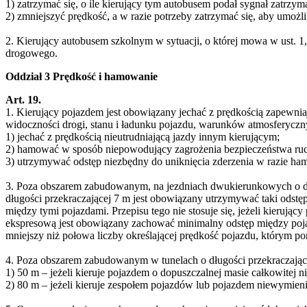
1) zatrzymać się, o ile kierujący tym autobusem podał sygnał zatrzym
2) zmniejszyć prędkość, a w razie potrzeby zatrzymać się, aby umożl
2. Kierujący autobusem szkolnym w sytuacji, o której mowa w ust. 1,
drogowego.
Oddział 3 Prędkość i hamowanie
Art. 19.
1. Kierujący pojazdem jest obowiązany jechać z prędkością zapewnia
widoczności drogi, stanu i ładunku pojazdu, warunków atmosferyczny
1) jechać z prędkością nieutrudniającą jazdy innym kierującym;
2) hamować w sposób niepowodujący zagrożenia bezpieczeństwa ruch
3) utrzymywać odstęp niezbędny do uniknięcia zderzenia w razie ha
3. Poza obszarem zabudowanym, na jezdniach dwukierunkowych o dw
długości przekraczającej 7 m jest obowiązany utrzymywać taki odst
między tymi pojazdami. Przepisu tego nie stosuje się, jeżeli kierują
ekspresową jest obowiązany zachować minimalny odstęp między pojaz
mniejszy niż połowa liczby określającej prędkość pojazdu, którym po
4. Poza obszarem zabudowanym w tunelach o długości przekraczające
1) 50 m – jeżeli kieruje pojazdem o dopuszczalnej masie całkowitej n
2) 80 m – jeżeli kieruje zespołem pojazdów lub pojazdem niewymien