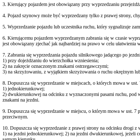
3. Kierujący pojazdem jest obowiązany przy wyprzedzaniu przejeżdżać
4. Pojazd szynowy może być wyprzedzany tylko z prawej strony, chy
5. Wyprzedzanie pojazdu lub uczestnika ruchu, który sygnalizuje zam
6. Kierującemu pojazdem wyprzedzanym zabrania się w czasie wyprze
jest obowiązany zjechać jak najbardziej na prawo w celu ułatwienia 
7. Zabrania się wyprzedzania pojazdu silnikowego jadącego po jezdni
1) przy dojeżdżaniu do wierzchołka wzniesienia;
2) na zakręcie oznaczonym znakami ostrzegawczymi;
3) na skrzyżowaniu, z wyjątkiem skrzyżowania o ruchu okrężnym lub
8. Dopuszcza się wyprzedzanie w miejscach, o których mowa w ust. 7 
1) jednokierunkowej;
2) dwukierunkowej na odcinku z wyznaczonymi pasami ruchu, pod war
znakami na jezdni.
9. Dopuszcza się wyprzedzanie w miejscu, o którym mowa w ust. 7 pk
przeciwnym.
10. Dopuszcza się wyprzedzanie z prawej strony na odcinku drogi z
1) na jezdni jednokierunkowej; 2) na jezdni dwukierunkowej, jeżel
samym kierunku.