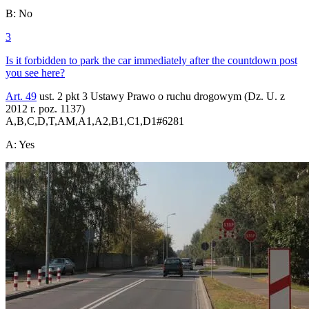
B
:
No
3
Is it forbidden to park the car immediately after the countdown post
you see here?
Art. 49
ust. 2 pkt 3 Ustawy Prawo o ruchu drogowym (Dz. U. z
2012 r. poz. 1137)
A,B,C,D,T,AM,A1,A2,B1,C1,D1
#
6281
A
:
Yes