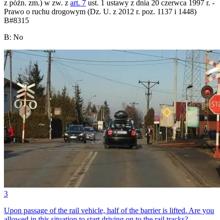
z późn. zm.) w zw. z
art. 7
ust. 1 ustawy z dnia 20 czerwca 1997 r. -
Prawo o ruchu drogowym (Dz. U. z 2012 r. poz. 1137 i 1448)
B
#
8315
B
:
No
3
Upon passage of the rail vehicle, half of the barrier is lifted. Are you
allowed in this situation to start driving on to the rail tracks?