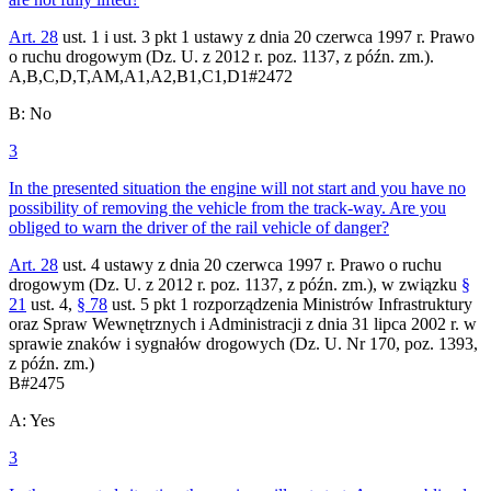
Art. 28
ust. 1 i ust. 3 pkt 1 ustawy z dnia 20 czerwca 1997 r. Prawo
o ruchu drogowym (Dz. U. z 2012 r. poz. 1137, z późn. zm.).
A,B,C,D,T,AM,A1,A2,B1,C1,D1
#
2472
B
:
No
3
In the presented situation the engine will not start and you have no
possibility of removing the vehicle from the track-way. Are you
obliged to warn the driver of the rail vehicle of danger?
Art. 28
ust. 4 ustawy z dnia 20 czerwca 1997 r. Prawo o ruchu
drogowym (Dz. U. z 2012 r. poz. 1137, z późn. zm.), w związku
§
21
ust. 4,
§ 78
ust. 5 pkt 1 rozporządzenia Ministrów Infrastruktury
oraz Spraw Wewnętrznych i Administracji z dnia 31 lipca 2002 r. w
sprawie znaków i sygnałów drogowych (Dz. U. Nr 170, poz. 1393,
z późn. zm.)
B
#
2475
A
:
Yes
3