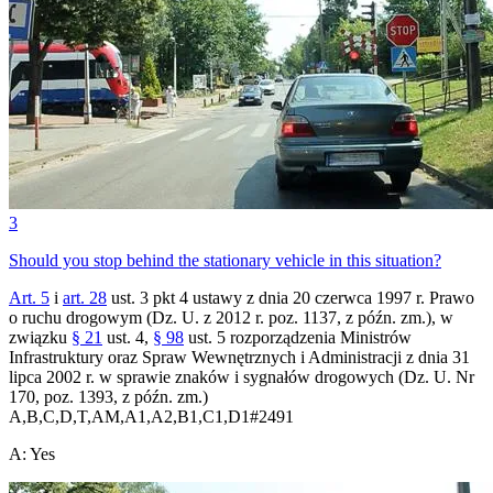
3
Should you stop behind the stationary vehicle in this situation?
Art. 5
i
art. 28
ust. 3 pkt 4 ustawy z dnia 20 czerwca 1997 r. Prawo
o ruchu drogowym (Dz. U. z 2012 r. poz. 1137, z późn. zm.), w
związku
§ 21
ust. 4,
§ 98
ust. 5 rozporządzenia Ministrów
Infrastruktury oraz Spraw Wewnętrznych i Administracji z dnia 31
lipca 2002 r. w sprawie znaków i sygnałów drogowych (Dz. U. Nr
170, poz. 1393, z późn. zm.)
A,B,C,D,T,AM,A1,A2,B1,C1,D1
#
2491
A
:
Yes