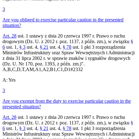
3
Are you obliged to exercise particular caution in the presented
situation?
Art. 28
ust. 1 ustawy z dnia 20 czerwca 1997 r. Prawo o ruchu
drogowym (Dz. U. z 2012 r. poz. 1137, z późn. zm.), w związku
§
6
ust. 1,
§ 3
ust. 4,
§ 21
ust. 4,
§ 78
ust. 1 pkt 3 rozporządzenia
Ministrów Infrastruktury oraz Spraw Wewnętrznych i Administracji
z dnia 31 lipca 2002 r. w sprawie znaków i sygnałów drogowych
(Dz. U. Nr 170, poz. 1393, z późn. zm.)".
A,B,C,D,T,AM,A1,A2,B1,C1,D1
#
2332
A
:
Yes
3
Are you exempt from the duty to exercise particular caution in the
presented situation?
Art. 28
ust. 1 ustawy z dnia 20 czerwca 1997 r. Prawo o ruchu
drogowym (Dz. U. z 2012 r. poz. 1137, z późn. zm.), w związku
§
6
ust. 1,
§ 3
ust. 4,
§ 21
ust. 4,
§ 78
ust. 1 pkt 3 rozporządzenia
Ministrów Infrastruktury oraz Spraw Wewnętrznych i Administracji