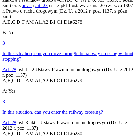
zm.) oraz
art. 5
i
art. 28
ust. 3 pkt 1 ustawy z dnia 20 czerwca 1997
r. Prawo o ruchu drogowym (Dz. U. z 2012 r. poz. 1137, z późn.
zm.)
A,B,C,D,T,AM,A1,A2,B1,C1,D1
#
6278
B
:
No
3
In this situation, can you drive through the railway crossing without
stopping?
Art. 28
ust. 1 i 2 Ustawy Prawo o ruchu drogowym (Dz. U. z 2012
r. poz. 1137)
A,B,C,D,T,AM,A1,A2,B1,C1,D1
#
6279
A
:
Yes
3
In this situation, can you enter the railway crossing?
Art. 28
ust. 3 pkt 1 Ustawy Prawo o ruchu drogowym (Dz. U. z
2012 r. poz. 1137)
A,B,C,D,T,AM,A1,A2,B1,C1,D1
#
6280