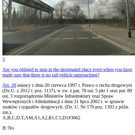
3
Are you obliged to stop in the designated place even when you have
made sure that there is no rail vehicle approaching?
Art. 28
ustawy z dnia 20 czerwca 1997 r. Prawo o ruchu drogowym
(Dz.U. z 2012 r. poz. 1137), w zw. z par. 78 ust. 5 pkt 1 oraz par. 89
ust. 3 rozporządzenia Ministrów Infrastruktury oraz Spraw
Wewnętrznych i Administracji z dnia 31 lipca 2002 r. w sprawie
znaków i sygnałów drogowych. (Dz. U. Nr 170 poz. 1393 z późn.
zm.).
A,B,C,D,T,AM,A1,A2,B1,C1,D1
#
3662
B
:
No