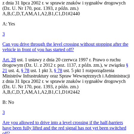
z dnia 31 lipca 2002 r. w sprawie znaków i sygnałów drogowych
(Dz. U. Nr 170, poz. 1393, z późn. zm.)
A,B,C,D,T,AM,A1,A2,B1,C1,D1
#
2440
A
:
Yes
3
Can you drive through the level crossing without stopping after the
vehicle in front of you has started off?
Art. 28
ust. 1 ustawy z dnia 20 czerwca 1997 r. Prawo o ruchu
drogowym (Dz. U. z 2012 r. poz. 1137, z późn. zm.), w związku
§
21
ust. 4,
§ 78
ust. 1 pkt 3,
§ 78
ust. 5 pkt 1 rozporządzenia
Ministrów Infrastruktury oraz Spraw Wewnętrznych i Administracji
z dnia 31 lipca 2002 r. w sprawie znaków i sygnałów drogowych
(Dz. U. Nr 170, poz. 1393, z późn. zm.)
A,B,C,D,T,AM,A1,A2,B1,C1,D1
#
2442
B
:
No
3
Are you allowed to drive into a level crossing if the half-barriers
have been fully lifted and the red signal has not yet been switched
off?