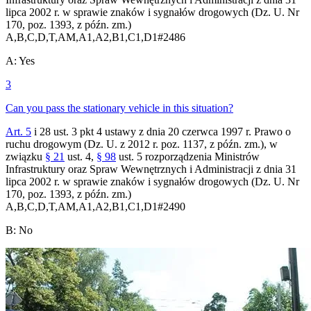
lipca 2002 r. w sprawie znaków i sygnałów drogowych (Dz. U. Nr
170, poz. 1393, z późn. zm.)
A,B,C,D,T,AM,A1,A2,B1,C1,D1
#
2486
A
:
Yes
3
Can you pass the stationary vehicle in this situation?
Art. 5
i 28 ust. 3 pkt 4 ustawy z dnia 20 czerwca 1997 r. Prawo o
ruchu drogowym (Dz. U. z 2012 r. poz. 1137, z późn. zm.), w
związku
§ 21
ust. 4,
§ 98
ust. 5 rozporządzenia Ministrów
Infrastruktury oraz Spraw Wewnętrznych i Administracji z dnia 31
lipca 2002 r. w sprawie znaków i sygnałów drogowych (Dz. U. Nr
170, poz. 1393, z późn. zm.)
A,B,C,D,T,AM,A1,A2,B1,C1,D1
#
2490
B
:
No