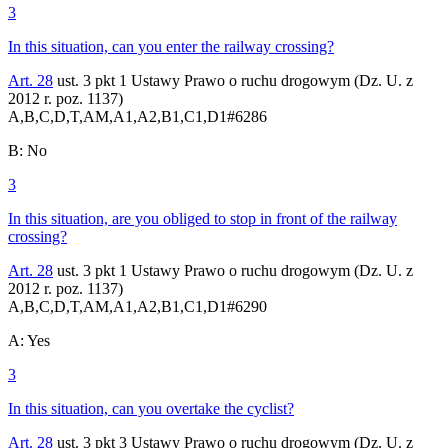
3
In this situation, can you enter the railway crossing?
Art. 28
ust. 3 pkt 1 Ustawy Prawo o ruchu drogowym (Dz. U. z
2012 r. poz. 1137)
A,B,C,D,T,AM,A1,A2,B1,C1,D1
#
6286
B
:
No
3
In this situation, are you obliged to stop in front of the railway
crossing?
Art. 28
ust. 3 pkt 1 Ustawy Prawo o ruchu drogowym (Dz. U. z
2012 r. poz. 1137)
A,B,C,D,T,AM,A1,A2,B1,C1,D1
#
6290
A
:
Yes
3
In this situation, can you overtake the cyclist?
Art. 28
ust. 3 pkt 3 Ustawy Prawo o ruchu drogowym (Dz. U. z