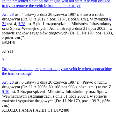
In the presented situation the engine will not start. Are you obliged
to try to remove the vehicle from the track-way?
Art. 28
ust. 4 ustawy z dnia 20 czerwca 1997 r. Prawo o ruchu
drogowym (Dz. U. z 2012 r. poz. 1137, z późn. zm.), w związku
§
21
ust. 4,
§ 78
ust. 5 pkt 1 rozporządzenia Ministrów Infrastruktury
oraz Spraw Wewnętrznych i Administracji z dnia 31 lipca 2002 r. w
sprawie znaków i sygnałów drogowych (Dz. U. Nr 170, poz. 1393,
z późn. zm.)".
B
#
2478
A
:
Yes
3
Do you have to be prepared to stop your vehicle when approaching
the tram crossing?
Art. 28
ust. 6 ustawy z dnia 20 czerwca 1997 r. - Prawo o ruchu
drogowym (Dz. U. z 2005r. Nr 108 poz.908 z pózn. zm. ) w zw. Z
§ 10
ust. 3 Rozporządzenia Ministrów Infrastruktury oraz Spraw
Wewnętrznych i Administracji z dnia 31 lipca 2002 r. w sprawie
znaków i sygnałów drogowych (Dz. U. Nr 170, poz. 139 3 , późn.
zm.)
A,B,C,D,T,AM,A1,A2,B1,C1,D1
#
2480