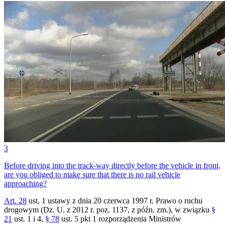
3
Before driving into the track-way directly before the vehicle in front,
are you obliged to make sure that there is no rail vehicle
approaching?
Art. 28
ust. 1 ustawy z dnia 20 czerwca 1997 r. Prawo o ruchu
drogowym (Dz. U. z 2012 r. poz. 1137, z późn. zm.), w związku
§
21
ust. 1 i 4,
§ 78
ust. 5 pkt 1 rozporządzenia Ministrów