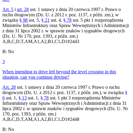
Art. 5
i
art. 28
ust. 1 ustawy z dnia 20 czerwca 1997 r. Prawo o
ruchu drogowym (Dz. U. z 2012 r. poz. 1137, z późn. zm.), w
związku
§ 98
ust. 5,
§ 21
ust. 4,
§ 78
ust. 5 pkt 1 rozporządzenia
Ministrów Infrastruktury oraz Spraw Wewnętrznych i Administracji
z dnia 31 lipca 2002 r. w sprawie znaków i sygnałów drogowych
(Dz. U. Nr 170, poz. 1393, z późn. zm.)
A,B,C,D,T,AM,A1,A2,B1,C1,D1
#
2443
B
:
No
3
When intending to drive left beyond the level crossing in this
situation, can you continue driving?
Art. 28
ust. 1 ustawy z dnia 20 czerwca 1997 r. Prawo o ruchu
drogowym (Dz. U. z 2012 r. poz. 1137, z późn. zm.), w związku
§
6
ust. 1,
§ 13
ust. 1,
§ 78
ust. 1 pkt 3 rozporządzenia Ministrów
Infrastruktury oraz Spraw Wewnętrznych i Administracji z dnia 31
lipca 2002 r. w sprawie znaków i sygnałów drogowych (Dz. U. Nr
170, poz. 1393, z późn. zm.)
A,B,C,D,T,AM,A1,A2,B1,C1,D1
#
2448
B
:
No