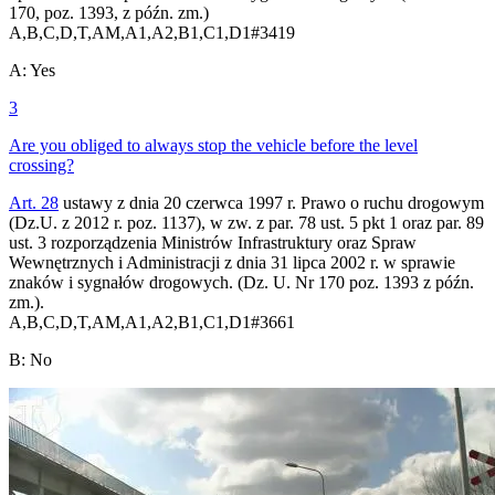
170, poz. 1393, z późn. zm.)
A,B,C,D,T,AM,A1,A2,B1,C1,D1
#
3419
A
:
Yes
3
Are you obliged to always stop the vehicle before the level
crossing?
Art. 28
ustawy z dnia 20 czerwca 1997 r. Prawo o ruchu drogowym
(Dz.U. z 2012 r. poz. 1137), w zw. z par. 78 ust. 5 pkt 1 oraz par. 89
ust. 3 rozporządzenia Ministrów Infrastruktury oraz Spraw
Wewnętrznych i Administracji z dnia 31 lipca 2002 r. w sprawie
znaków i sygnałów drogowych. (Dz. U. Nr 170 poz. 1393 z późn.
zm.).
A,B,C,D,T,AM,A1,A2,B1,C1,D1
#
3661
B
:
No