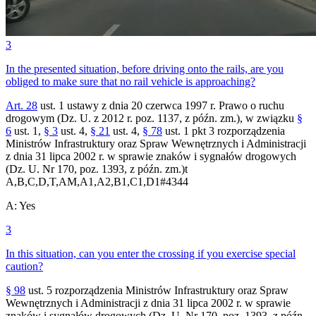
3
In the presented situation, before driving onto the rails, are you
obliged to make sure that no rail vehicle is approaching?
Art. 28
ust. 1 ustawy z dnia 20 czerwca 1997 r. Prawo o ruchu
drogowym (Dz. U. z 2012 r. poz. 1137, z późn. zm.), w związku
§
6
ust. 1,
§ 3
ust. 4,
§ 21
ust. 4,
§ 78
ust. 1 pkt 3 rozporządzenia
Ministrów Infrastruktury oraz Spraw Wewnętrznych i Administracji
z dnia 31 lipca 2002 r. w sprawie znaków i sygnałów drogowych
(Dz. U. Nr 170, poz. 1393, z późn. zm.)t
A,B,C,D,T,AM,A1,A2,B1,C1,D1
#
4344
A
:
Yes
3
In this situation, can you enter the crossing if you exercise special
caution?
§ 98
ust. 5 rozporządzenia Ministrów Infrastruktury oraz Spraw
Wewnętrznych i Administracji z dnia 31 lipca 2002 r. w sprawie
znaków i sygnałów drogowych (Dz. U. Nr 170, poz. 1393, z późn.