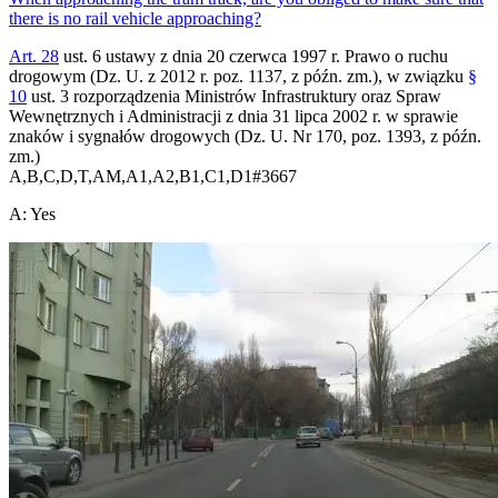
there is no rail vehicle approaching?
Art. 28
ust. 6 ustawy z dnia 20 czerwca 1997 r. Prawo o ruchu
drogowym (Dz. U. z 2012 r. poz. 1137, z późn. zm.), w związku
§
10
ust. 3 rozporządzenia Ministrów Infrastruktury oraz Spraw
Wewnętrznych i Administracji z dnia 31 lipca 2002 r. w sprawie
znaków i sygnałów drogowych (Dz. U. Nr 170, poz. 1393, z późn.
zm.)
A,B,C,D,T,AM,A1,A2,B1,C1,D1
#
3667
A
:
Yes