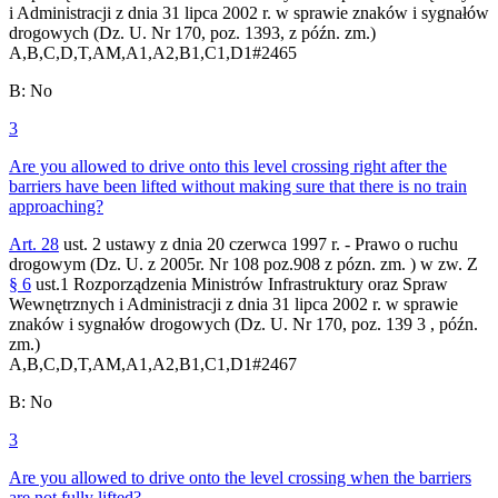
i Administracji z dnia 31 lipca 2002 r. w sprawie znaków i sygnałów
drogowych (Dz. U. Nr 170, poz. 1393, z późn. zm.)
A,B,C,D,T,AM,A1,A2,B1,C1,D1
#
2465
B
:
No
3
Are you allowed to drive onto this level crossing right after the
barriers have been lifted without making sure that there is no train
approaching?
Art. 28
ust. 2 ustawy z dnia 20 czerwca 1997 r. - Prawo o ruchu
drogowym (Dz. U. z 2005r. Nr 108 poz.908 z pózn. zm. ) w zw. Z
§ 6
ust.1 Rozporządzenia Ministrów Infrastruktury oraz Spraw
Wewnętrznych i Administracji z dnia 31 lipca 2002 r. w sprawie
znaków i sygnałów drogowych (Dz. U. Nr 170, poz. 139 3 , późn.
zm.)
A,B,C,D,T,AM,A1,A2,B1,C1,D1
#
2467
B
:
No
3
Are you allowed to drive onto the level crossing when the barriers
are not fully lifted?