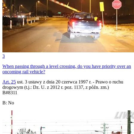
3
When passing through a level crossing, do you have priority over an
oncoming rail vehicle?
Art. 25
ust. 3 ustawy z dnia 20 czerwca 1997 r. - Prawo o ruchu
drogowym (t.j.: Dz. U. z 2012 r. poz. 1137, z późn. zm.)
B
#
8311
B
:
No