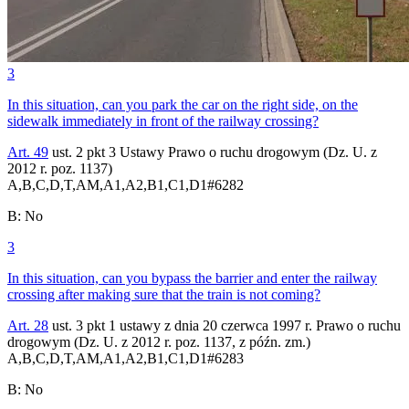
3
In this situation, can you park the car on the right side, on the
sidewalk immediately in front of the railway crossing?
Art. 49
ust. 2 pkt 3 Ustawy Prawo o ruchu drogowym (Dz. U. z
2012 r. poz. 1137)
A,B,C,D,T,AM,A1,A2,B1,C1,D1
#
6282
B
:
No
3
In this situation, can you bypass the barrier and enter the railway
crossing after making sure that the train is not coming?
Art. 28
ust. 3 pkt 1 ustawy z dnia 20 czerwca 1997 r. Prawo o ruchu
drogowym (Dz. U. z 2012 r. poz. 1137, z późn. zm.)
A,B,C,D,T,AM,A1,A2,B1,C1,D1
#
6283
B
:
No