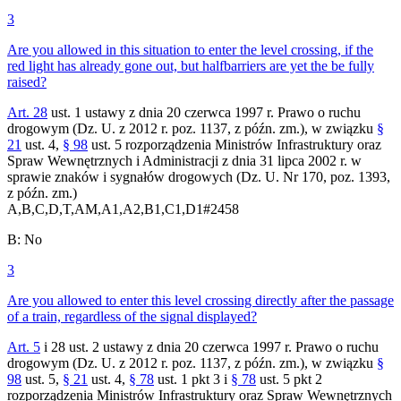
3
Are you allowed in this situation to enter the level crossing, if the
red light has already gone out, but halfbarriers are yet the be fully
raised?
Art. 28
ust. 1 ustawy z dnia 20 czerwca 1997 r. Prawo o ruchu
drogowym (Dz. U. z 2012 r. poz. 1137, z późn. zm.), w związku
§
21
ust. 4,
§ 98
ust. 5 rozporządzenia Ministrów Infrastruktury oraz
Spraw Wewnętrznych i Administracji z dnia 31 lipca 2002 r. w
sprawie znaków i sygnałów drogowych (Dz. U. Nr 170, poz. 1393,
z późn. zm.)
A,B,C,D,T,AM,A1,A2,B1,C1,D1
#
2458
B
:
No
3
Are you allowed to enter this level crossing directly after the passage
of a train, regardless of the signal displayed?
Art. 5
i 28 ust. 2 ustawy z dnia 20 czerwca 1997 r. Prawo o ruchu
drogowym (Dz. U. z 2012 r. poz. 1137, z późn. zm.), w związku
§
98
ust. 5,
§ 21
ust. 4,
§ 78
ust. 1 pkt 3 i
§ 78
ust. 5 pkt 2
rozporządzenia Ministrów Infrastruktury oraz Spraw Wewnętrznych