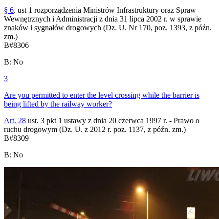
§ 6
. ust 1 rozporządzenia Ministrów Infrastruktury oraz Spraw
Wewnętrznych i Administracji z dnia 31 lipca 2002 r. w sprawie
znaków i sygnałów drogowych (Dz. U. Nr 170, poz. 1393, z późn.
zm.)
B
#
8306
B
:
No
3
Are you permitted to enter the level crossing while the barrier is
being lifted by the railway worker?
Art. 28
ust. 3 pkt 1 ustawy z dnia 20 czerwca 1997 r. - Prawo o
ruchu drogowym (Dz. U. z 2012 r. poz. 1137, z późn. zm.)
B
#
8309
B
:
No