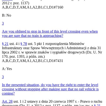
2012 r. poz. 1137)
A,B,C,D,T,AM,A1,A2,B1,C1,D1
#
7160
B
:
No
3
Are you obliged to stop in front of this level crossing even when
you are sure that no train is approaching?
§ 21
ust. 4 i
§ 78
ust. 5 pkt 1 rozporządzenia Ministrów
Infrastruktury oraz Spraw Wewnętrznych i Administracji z dnia 31
lipca 2002 r. w sprawie znaków i sygnałów drogowych (Dz. U. Nr
170, poz. 1393, z późn. zm.)
A,B,C,D,T,AM,A1,A2,B1,C1,D1
#
7431
A
:
Yes
3
In the presented situation, do you have the right to enter the level
crossing without stopping after making sure that no rail vehicle is
coming?
Art. 28
ust. 1 i 2 ustawy z dnia 20 czerwca 1997 r. - Prawo o ruchu
drogowym (Dz. U. z 2012 r. poz. 1137, z późn. zm.) w zw. z
§ 21
.