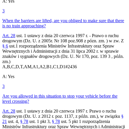
A
:
Yes
3
When the barriers are lifted, are you obliged to make sure that there
is no train approaching?
Art. 28
ust. 1 ustawy z dnia 20 czerwca 1997 r. - Prawo o ruchu
drogowym (Dz. U. z 2005r. Nr 108 poz.908 z pózn. zm. ) w zw. Z
§ 6
ust.1 rozporządzenia Ministrów Infrastruktury oraz Spraw
Wewnętrznych i Administracji z dnia 31 lipca 2002 r. w sprawie
znaków i sygnałów drogowych (Dz. U. Nr 170, poz. 139 3 , późn.
zm.)
A,B,C,D,T,AM,A1,A2,B1,C1,D1
#
2436
A
:
Yes
3
Are you allowed in this situation to stop your vehicle before the
level crossing?
Art. 28
ust. 1 ustawy z dnia 20 czerwca 1997 r. Prawo o ruchu
drogowym (Dz. U. z 2012 r. poz. 1137, z późn. zm.), w związku
§
21
ust. 4,
§ 78
ust. 1 pkt 3,
§ 78
ust. 5 pkt 1 rozporządzenia
Ministrów Infrastruktury oraz Spraw Wewnętrznych i Administracji