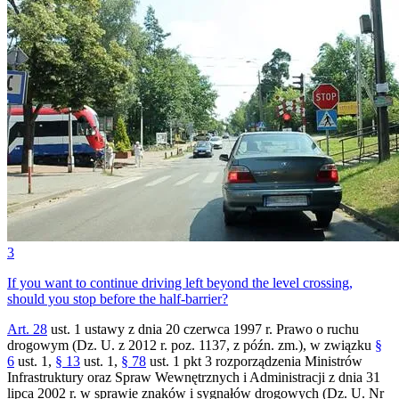
3
If you want to continue driving left beyond the level crossing,
should you stop before the half-barrier?
Art. 28
ust. 1 ustawy z dnia 20 czerwca 1997 r. Prawo o ruchu
drogowym (Dz. U. z 2012 r. poz. 1137, z późn. zm.), w związku
§
6
ust. 1,
§ 13
ust. 1,
§ 78
ust. 1 pkt 3 rozporządzenia Ministrów
Infrastruktury oraz Spraw Wewnętrznych i Administracji z dnia 31
lipca 2002 r. w sprawie znaków i sygnałów drogowych (Dz. U. Nr