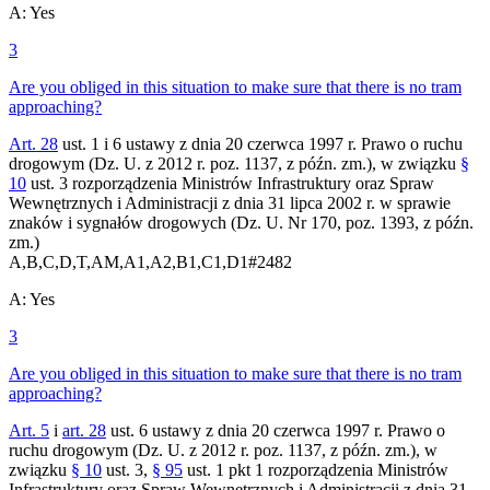
A
:
Yes
3
Are you obliged in this situation to make sure that there is no tram
approaching?
Art. 28
ust. 1 i 6 ustawy z dnia 20 czerwca 1997 r. Prawo o ruchu
drogowym (Dz. U. z 2012 r. poz. 1137, z późn. zm.), w związku
§
10
ust. 3 rozporządzenia Ministrów Infrastruktury oraz Spraw
Wewnętrznych i Administracji z dnia 31 lipca 2002 r. w sprawie
znaków i sygnałów drogowych (Dz. U. Nr 170, poz. 1393, z późn.
zm.)
A,B,C,D,T,AM,A1,A2,B1,C1,D1
#
2482
A
:
Yes
3
Are you obliged in this situation to make sure that there is no tram
approaching?
Art. 5
i
art. 28
ust. 6 ustawy z dnia 20 czerwca 1997 r. Prawo o
ruchu drogowym (Dz. U. z 2012 r. poz. 1137, z późn. zm.), w
związku
§ 10
ust. 3,
§ 95
ust. 1 pkt 1 rozporządzenia Ministrów
Infrastruktury oraz Spraw Wewnętrznych i Administracji z dnia 31