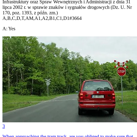
Infrastruktury oraz Spraw Wewnętrznych i Administracji z dnia 31
lipca 2002 r. w sprawie znaków i sygnałów drogowych (Dz. U. Nr
170, poz. 1393, z późn. zm.)
A,B,C,D,T,AM,A1,A2,B1,C1,D1
#
3664
A
:
Yes
3
When approaching the tram track, are you obliged to make sure that