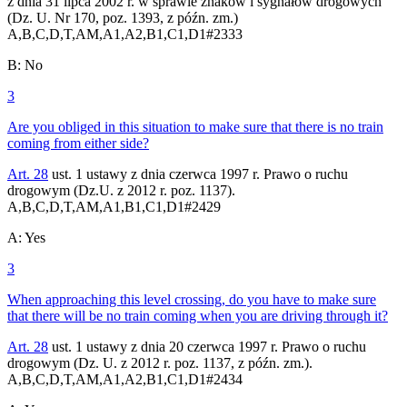
z dnia 31 lipca 2002 r. w sprawie znaków i sygnałów drogowych
(Dz. U. Nr 170, poz. 1393, z późn. zm.)
A,B,C,D,T,AM,A1,A2,B1,C1,D1
#
2333
B
:
No
3
Are you obliged in this situation to make sure that there is no train
coming from either side?
Art. 28
ust. 1 ustawy z dnia czerwca 1997 r. Prawo o ruchu
drogowym (Dz.U. z 2012 r. poz. 1137).
A,B,C,D,T,AM,A1,B1,C1,D1
#
2429
A
:
Yes
3
When approaching this level crossing, do you have to make sure
that there will be no train coming when you are driving through it?
Art. 28
ust. 1 ustawy z dnia 20 czerwca 1997 r. Prawo o ruchu
drogowym (Dz. U. z 2012 r. poz. 1137, z późn. zm.).
A,B,C,D,T,AM,A1,A2,B1,C1,D1
#
2434