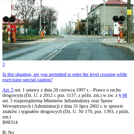
3
In this situation, are you permitted to enter the level crossing while
exercising special caution?
Art. 5
ust. 1 ustawy z dnia 20 czerwca 1997 r. - Prawo o ruchu
drogowym (Dz. U. z 2012 r. poz. 1137, z późn. zm.) w zw. z
§ 98
ust. 5 rozporządzenia Ministrów Infrastruktury oraz Spraw
Wewnętrznych i Administracji z dnia 31 lipca 2002 r. w sprawie
znaków i sygnałów drogowych (Dz. U. Nr 170, poz. 1393, z późn.
zm.)
B
#
8314
B
:
No