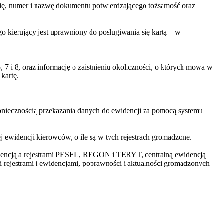
rię, numer i nazwę dokumentu potwierdzającego tożsamość oraz
o kierujący jest uprawniony do posługiwania się kartą – w
7 i 8, oraz informację o zaistnieniu okoliczności, o których mowa w
kartę.
.
oniecznością przekazania danych do ewidencji za pomocą systemu
ewidencji kierowców, o ile są w tych rejestrach gromadzone.
widencją a rejestrami PESEL, REGON i TERYT, centralną ewidencją
 rejestrami i ewidencjami, poprawności i aktualności gromadzonych