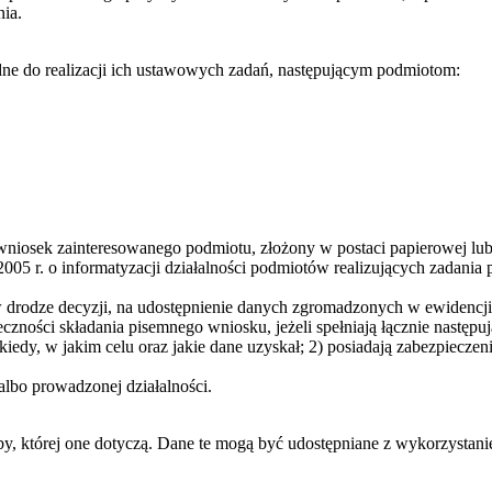
ia.
ędne do realizacji ich ustawowych zadań, następującym podmiotom:
osek zainteresowanego podmiotu, złożony w postaci papierowej lub w
005 r. o informatyzacji działalności podmiotów realizujących zadania 
w drodze decyzji, na udostępnienie danych zgromadzonych w ewidencji
czności składania pisemnego wniosku, jeżeli spełniają łącznie następu
kiedy, w jakim celu oraz jakie dane uzyskał; 2) posiadają zabezpiecze
lbo prowadzonej działalności.
, której one dotyczą. Dane te mogą być udostępniane z wykorzystanie