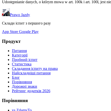
Udostępnianie danych, o którym mowa w art. 100k i art. 100l, jest ni
Prawo Jazdy
Склади іспит з першого разу
App Store
Google Play
Продукт
Питання
Категорії
Пробний іспит
Статистика
Складання іспиту на права
Найскладніші питання
Блог
Порівняння
Дорожні знаки
Рейтинг додатків 2026
Порівняння
vs ZdamyTo