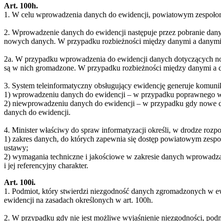
Art. 100h.
1. W celu wprowadzenia danych do ewidencji, powiatowym zespołom
2. Wprowadzenie danych do ewidencji następuje przez pobranie dany
nowych danych. W przypadku rozbieżności między danymi a danymi 
2a. W przypadku wprowadzenia do ewidencji danych dotyczących now
są w nich gromadzone. W przypadku rozbieżności między danymi a d
3. System teleinformatyczny obsługujący ewidencję generuje komunik
1) wprowadzeniu danych do ewidencji – w przypadku poprawnego w
2) niewprowadzeniu danych do ewidencji – w przypadku gdy nowe d
danych do ewidencji.
4. Minister właściwy do spraw informatyzacji określi, w drodze rozp
1) zakres danych, do których zapewnia się dostęp powiatowym zespo
ustawy;
2) wymagania techniczne i jakościowe w zakresie danych wprowadza
i jej referencyjny charakter.
Art. 100i.
1. Podmiot, który stwierdzi niezgodność danych zgromadzonych w ew
ewidencji na zasadach określonych w art. 100h.
2. W przypadku gdy nie jest możliwe wyjaśnienie niezgodności, pod