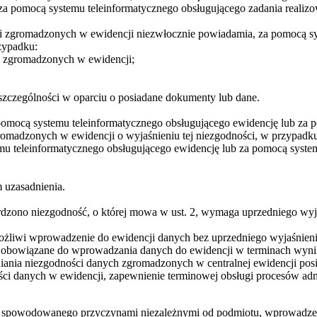
za pomocą systemu teleinformatycznego obsługującego zadania realizo
acji zgromadzonych w ewidencji niezwłocznie powiadamia, za pomocą s
zypadku:
ji zgromadzonych w ewidencji;
 szczególności w oparciu o posiadane dokumenty lub dane.
a pomocą systemu teleinformatycznego obsługującego ewidencję lub za
zgromadzonych w ewidencji o wyjaśnieniu tej niezgodności, w przypadk
 teleinformatycznego obsługującego ewidencję lub za pomocą system
m uzasadnienia.
dzono niezgodność, o której mowa w ust. 2, wymaga uprzedniego wyjaś
liwi wprowadzenie do ewidencji danych bez uprzedniego wyjaśnienia ni
 obowiązane do wprowadzania danych do ewidencji w terminach wynik
śniania niezgodności danych zgromadzonych w centralnej ewidencji pos
ci danych w ewidencji, zapewnienie terminowej obsługi procesów adm
spowodowanego przyczynami niezależnymi od podmiotu, wprowadzenia 