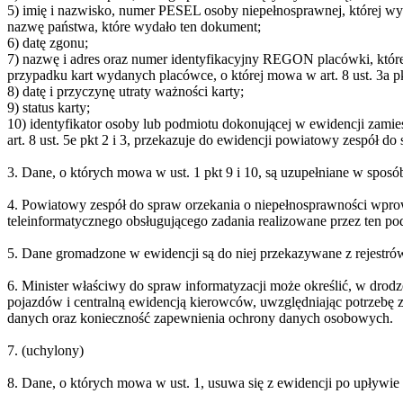
5) imię i nazwisko, numer PESEL osoby niepełnosprawnej, której w
nazwę państwa, które wydało ten dokument;
6) datę zgonu;
7) nazwę i adres oraz numer identyfikacyjny REGON placówki, której
przypadku kart wydanych placówce, o której mowa w art. 8 ust. 3a pk
8) datę i przyczynę utraty ważności karty;
9) status karty;
10) identyfikator osoby lub podmiotu dokonującej w ewidencji zamies
art. 8 ust. 5e pkt 2 i 3, przekazuje do ewidencji powiatowy zespół 
3. Dane, o których mowa w ust. 1 pkt 9 i 10, są uzupełniane w spos
4. Powiatowy zespół do spraw orzekania o niepełnosprawności wpro
teleinformatycznego obsługującego zadania realizowane przez ten po
5. Dane gromadzone w ewidencji są do niej przekazywane z rejestró
6. Minister właściwy do spraw informatyzacji może określić, w dro
pojazdów i centralną ewidencją kierowców, uwzględniając potrzebę 
danych oraz konieczność zapewnienia ochrony danych osobowych.
7. (uchylony)
8. Dane, o których mowa w ust. 1, usuwa się z ewidencji po upływie 3