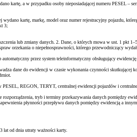
ydano kartę, a w przypadku osoby nieposiadającej numeru PESEL – se
 wydano kartę, markę, model oraz numer rejestracyjny pojazdu, któreg
t 3;
zczenia lub zmiany danych. 2. Dane, o których mowa w ust. 1 pkt 1–5, 
do spraw orzekania o niepełnosprawności, którego przewodniczący wydał 
ób automatyczny przez system teleinformatyczny obsługujący ewidencję
wadza dane do ewidencji w czasie wykonania czynności skutkującej k
dmiot.
w PESEL, REGON, TERYT, centralnej ewidencji pojazdów i centralnej 
dze rozporządzenia, tryb i terminy przekazywania danych pomiędzy e
zapewnienia płynności przepływu danych pomiędzy ewidencją a innymi
 lat od dnia utraty ważności karty.