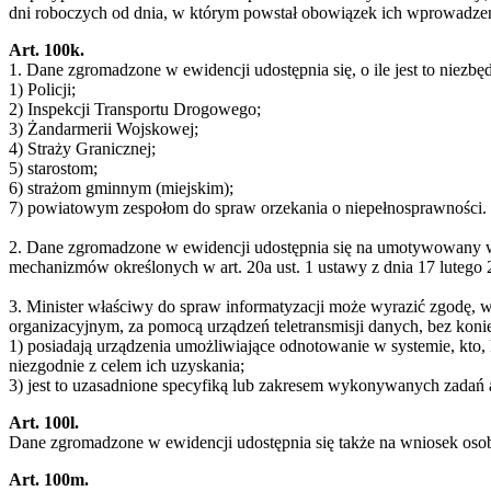
dni roboczych od dnia, w którym powstał obowiązek ich wprowadzen
Art. 100k.
1. Dane zgromadzone w ewidencji udostępnia się, o ile jest to niezb
1) Policji;
2) Inspekcji Transportu Drogowego;
3) Żandarmerii Wojskowej;
4) Straży Granicznej;
5) starostom;
6) strażom gminnym (miejskim);
7) powiatowym zespołom do spraw orzekania o niepełnosprawności.
2. Dane zgromadzone w ewidencji udostępnia się na umotywowany wni
mechanizmów określonych w art. 20a ust. 1 ustawy z dnia 17 lutego 2
3. Minister właściwy do spraw informatyzacji może wyrazić zgodę, 
organizacyjnym, za pomocą urządzeń teletransmisji danych, bez konie
1) posiadają urządzenia umożliwiające odnotowanie w systemie, kto, 
niezgodnie z celem ich uzyskania;
3) jest to uzasadnione specyfiką lub zakresem wykonywanych zadań a
Art. 100l.
Dane zgromadzone w ewidencji udostępnia się także na wniosek osoby
Art. 100m.