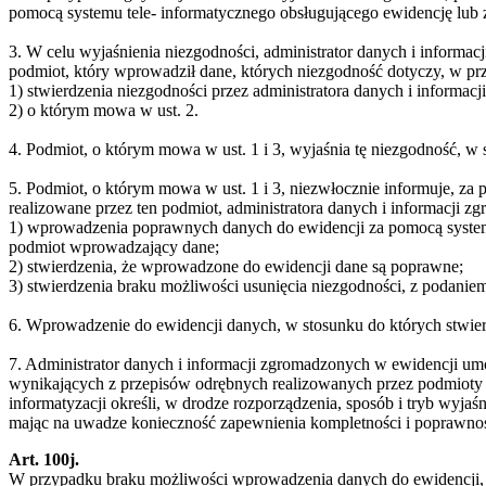
pomocą systemu tele- informatycznego obsługującego ewidencję lub 
3. W celu wyjaśnienia niezgodności, administrator danych i inform
podmiot, który wprowadził dane, których niezgodność dotyczy, w pr
1) stwierdzenia niezgodności przez administratora danych i informac
2) o którym mowa w ust. 2.
4. Podmiot, o którym mowa w ust. 1 i 3, wyjaśnia tę niezgodność, w
5. Podmiot, o którym mowa w ust. 1 i 3, niezwłocznie informuje, z
realizowane przez ten podmiot, administratora danych i informacji 
1) wprowadzenia poprawnych danych do ewidencji za pomocą systemu
podmiot wprowadzający dane;
2) stwierdzenia, że wprowadzone do ewidencji dane są poprawne;
3) stwierdzenia braku możliwości usunięcia niezgodności, z podanie
6. Wprowadzenie do ewidencji danych, w stosunku do których stwier
7. Administrator danych i informacji zgromadzonych w ewidencji umoż
wynikających z przepisów odrębnych realizowanych przez podmioty
informatyzacji określi, w drodze rozporządzenia, sposób i tryb wyja
mając na uwadze konieczność zapewnienia kompletności i poprawnoś
Art. 100j.
W przypadku braku możliwości wprowadzenia danych do ewidencji, 