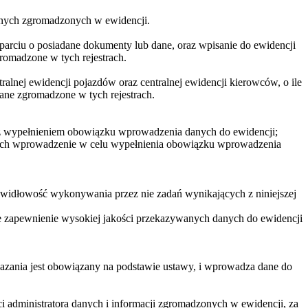
anych zgromadzonych w ewidencji.
arciu o posiadane dokumenty lub dane, oraz wpisanie do ewidencji
omadzone w tych rejestrach.
nej ewidencji pojazdów oraz centralnej ewidencji kierowców, o ile
ne zgromadzone w tych rejestrach.
z wypełnieniem obowiązku wprowadzenia danych do ewidencji;
 ich wprowadzenie w celu wypełnienia obowiązku wprowadzenia
awidłowość wykonywania przez nie zadań wynikających z niniejszej
e zapewnienie wysokiej jakości przekazywanych danych do ewidencji
kazania jest obowiązany na podstawie ustawy, i wprowadza dane do
i administratora danych i informacji zgromadzonych w ewidencji, za