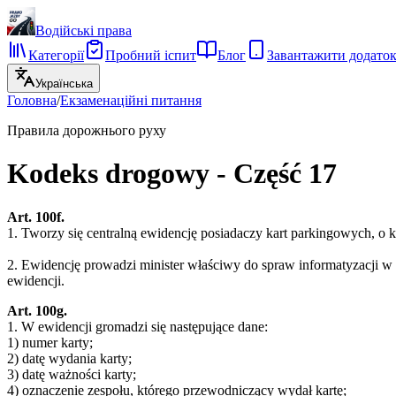
Водійські права
Категорії
Пробний іспит
Блог
Завантажити додато
Українська
Головна
/
Екзаменаційні питання
Правила дорожнього руху
Kodeks drogowy - Część 17
Art. 100f.
1. Tworzy się centralną ewidencję posiadaczy kart parkingowych, o 
2. Ewidencję prowadzi minister właściwy do spraw informatyzacji w 
ewidencji.
Art. 100g.
1. W ewidencji gromadzi się następujące dane:
1) numer karty;
2) datę wydania karty;
3) datę ważności karty;
4) oznaczenie zespołu, którego przewodniczący wydał kartę;