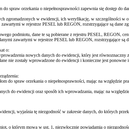
 do spraw orzekania o niepełnosprawności zapewnia się dostęp do d
ch zgromadzonych w ewidencji, ich weryfikację, w szczególności w op
zawartymi w rejestrze PESEL lub REGON, rozstrzygające są dane zgr
ego podmiotu, dane te są pobierane z rejestru PESEL, REGON, central
anymi zawartymi w rejestrze PESEL lub REGON, rozstrzygające są da
at o:
prowadzenia nowych danych do ewidencji, który jest równoznaczny 
ane nie zostały wprowadzone do ewidencji i konieczne jest ponowne
orządzenia:
łom do spraw orzekania o niepełnosprawności, mając na względzie pr
nych do ewidencji oraz sposób ich wprowadzania, mając na względzi
idencji, wyjaśnia tę niezgodność w zakresie danych, do których prze
miot, o którym mowa w ust. 1, niezwłocznie powiadamia o niezgodnośc