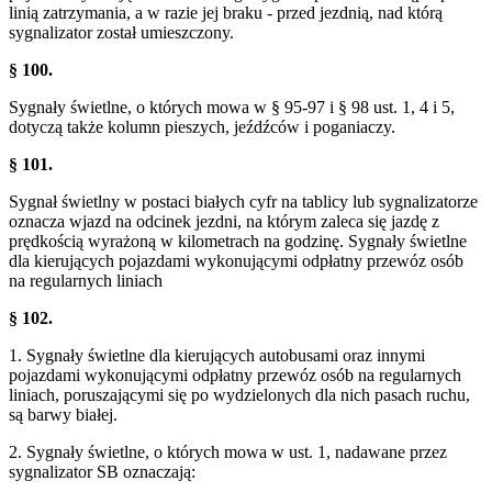
linią zatrzymania, a w razie jej braku - przed jezdnią, nad którą
sygnalizator został umieszczony.
§ 100.
Sygnały świetlne, o których mowa w § 95-97 i § 98 ust. 1, 4 i 5,
dotyczą także kolumn pieszych, jeźdźców i poganiaczy.
§ 101.
Sygnał świetlny w postaci białych cyfr na tablicy lub sygnalizatorze
oznacza wjazd na odcinek jezdni, na którym zaleca się jazdę z
prędkością wyrażoną w kilometrach na godzinę. Sygnały świetlne
dla kierujących pojazdami wykonującymi odpłatny przewóz osób
na regularnych liniach
§ 102.
1. Sygnały świetlne dla kierujących autobusami oraz innymi
pojazdami wykonującymi odpłatny przewóz osób na regularnych
liniach, poruszającymi się po wydzielonych dla nich pasach ruchu,
są barwy białej.
2. Sygnały świetlne, o których mowa w ust. 1, nadawane przez
sygnalizator SB oznaczają: