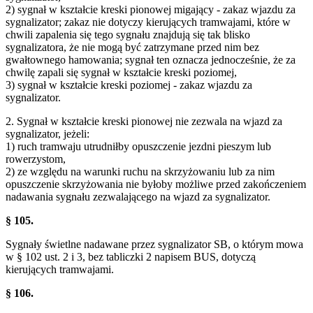
2) sygnał w kształcie kreski pionowej migający - zakaz wjazdu za
sygnalizator; zakaz nie dotyczy kierujących tramwajami, które w
chwili zapalenia się tego sygnału znajdują się tak blisko
sygnalizatora, że nie mogą być zatrzymane przed nim bez
gwałtownego hamowania; sygnał ten oznacza jednocześnie, że za
chwilę zapali się sygnał w kształcie kreski poziomej,
3) sygnał w kształcie kreski poziomej - zakaz wjazdu za
sygnalizator.
2. Sygnał w kształcie kreski pionowej nie zezwala na wjazd za
sygnalizator, jeżeli:
1) ruch tramwaju utrudniłby opuszczenie jezdni pieszym lub
rowerzystom,
2) ze względu na warunki ruchu na skrzyżowaniu lub za nim
opuszczenie skrzyżowania nie byłoby możliwe przed zakończeniem
nadawania sygnału zezwalającego na wjazd za sygnalizator.
§ 105.
Sygnały świetlne nadawane przez sygnalizator SB, o którym mowa
w § 102 ust. 2 i 3, bez tabliczki 2 napisem BUS, dotyczą
kierujących tramwajami.
§ 106.