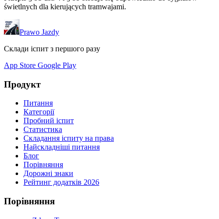
świetlnych dla kierujących tramwajami.
Prawo Jazdy
Склади іспит з першого разу
App Store
Google Play
Продукт
Питання
Категорії
Пробний іспит
Статистика
Складання іспиту на права
Найскладніші питання
Блог
Порівняння
Дорожні знаки
Рейтинг додатків 2026
Порівняння