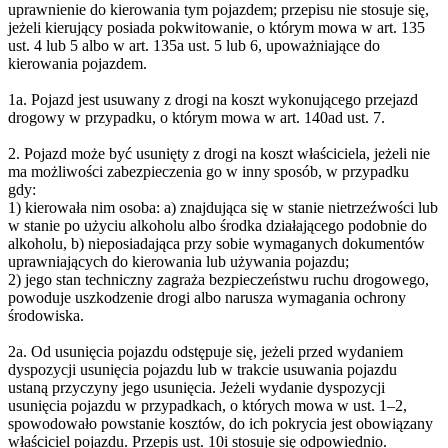
uprawnienie do kierowania tym pojazdem; przepisu nie stosuje się,
jeżeli kierujący posiada pokwitowanie, o którym mowa w art. 135
ust. 4 lub 5 albo w art. 135a ust. 5 lub 6, upoważniające do
kierowania pojazdem.
1a. Pojazd jest usuwany z drogi na koszt wykonującego przejazd
drogowy w przypadku, o którym mowa w art. 140ad ust. 7.
2. Pojazd może być usunięty z drogi na koszt właściciela, jeżeli nie
ma możliwości zabezpieczenia go w inny sposób, w przypadku
gdy:
1) kierowała nim osoba: a) znajdująca się w stanie nietrzeźwości lub
w stanie po użyciu alkoholu albo środka działającego podobnie do
alkoholu, b) nieposiadająca przy sobie wymaganych dokumentów
uprawniających do kierowania lub używania pojazdu;
2) jego stan techniczny zagraża bezpieczeństwu ruchu drogowego,
powoduje uszkodzenie drogi albo narusza wymagania ochrony
środowiska.
2a. Od usunięcia pojazdu odstępuje się, jeżeli przed wydaniem
dyspozycji usunięcia pojazdu lub w trakcie usuwania pojazdu
ustaną przyczyny jego usunięcia. Jeżeli wydanie dyspozycji
usunięcia pojazdu w przypadkach, o których mowa w ust. 1–2,
spowodowało powstanie kosztów, do ich pokrycia jest obowiązany
właściciel pojazdu. Przepis ust. 10i stosuje się odpowiednio.