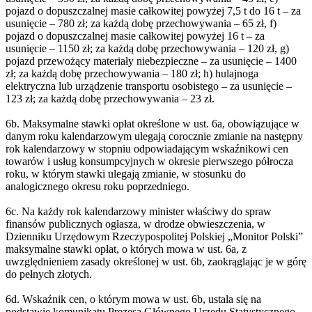
pojazd o dopuszczalnej masie całkowitej powyżej 7,5 t do 16 t – za
usunięcie – 780 zł; za każdą dobę przechowywania – 65 zł, f)
pojazd o dopuszczalnej masie całkowitej powyżej 16 t – za
usunięcie – 1150 zł; za każdą dobę przechowywania – 120 zł, g)
pojazd przewożący materiały niebezpieczne – za usunięcie – 1400
zł; za każdą dobę przechowywania – 180 zł; h) hulajnoga
elektryczna lub urządzenie transportu osobistego – za usunięcie –
123 zł; za każdą dobę przechowywania – 23 zł.
6b. Maksymalne stawki opłat określone w ust. 6a, obowiązujące w
danym roku kalendarzowym ulegają corocznie zmianie na następny
rok kalendarzowy w stopniu odpowiadającym wskaźnikowi cen
towarów i usług konsumpcyjnych w okresie pierwszego półrocza
roku, w którym stawki ulegają zmianie, w stosunku do
analogicznego okresu roku poprzedniego.
6c. Na każdy rok kalendarzowy minister właściwy do spraw
finansów publicznych ogłasza, w drodze obwieszczenia, w
Dzienniku Urzędowym Rzeczypospolitej Polskiej „Monitor Polski”
maksymalne stawki opłat, o których mowa w ust. 6a, z
uwzględnieniem zasady określonej w ust. 6b, zaokrąglając je w górę
do pełnych złotych.
6d. Wskaźnik cen, o którym mowa w ust. 6b, ustala się na
podstawie komunikatu Prezesa Głównego Urzędu Statystycznego