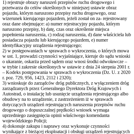
1) rejestruje obrazy naruszeń przepisów ruchu drogowego i
przetwarza do celów określonych w niniejszej ustawie obraz
pojazdu, którym naruszono przepisy ruchu drogowego, oraz
wizerunek kierującego pojazdem, jeżeli został on za- rejestrowany
oraz dane obejmujące: a) numer rejestracyjny pojazdu, którym
naruszono przepisy, b) datę, czas oraz określenie miejsca
popełnienia naruszenia, c) rodzaj naruszenia, d) dane właściciela lub
posiadacza pojazdu lub kierującego pojazdem, e) numer
identyfikacyjny urządzenia rejestrującego;
2) w postępowaniach w sprawach o wykroczenia, o których mowa
w ust. 1, prowadzi czynności wyjaśniające, kieruje do sądu wnioski
o ukaranie, oskarża przed sądem oraz wnosi środki odwoławcze –
w trybie i zakresie określonych w ustawie z dnia 24 sierpnia 2001 r.
– Kodeks postępowania w sprawach o wykroczenia (Dz. U. z 2020
r. poz. 729, 956, 1423, 2112 i 2320);
3) wnioskuje do zarządców dróg publicznych, z wyłączeniem dróg
zarządzanych przez Generalnego Dyrektora Dróg Krajowych i
Autostrad, o instalację lub usunięcie urządzenia rejestrującego albo
obudowy na to urządzenie, z zastrzeżeniem iż w sprawach
dotyczących urządzeń rejestrujących naruszenia przepisów ruchu
drogowego o dopuszczalnej prędkości wniosek wymaga
uprzedniego zasięgnięcia opinii właściwego komendanta
wojewódzkiego Policji;
4) dokonuje zakupu i naprawy oraz wykonuje czynności
wynikające z bieżącej eksploatacji i obsługi urządzeń rejestrujących