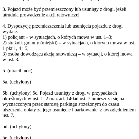
3. Pojazd może być przemieszczony lub usunięty z drogi, jeżeli
utrudnia prowadzenie akcji ratowniczej.
4. Dyspozycję przemieszczenia lub usunięcia pojazdu z drogi
wydaje:
1) policjant – w sytuacjach, o których mowa w ust. 1–3;
2) strażnik gminny (miejski) – w sytuacjach, o których mowa w ust.
1 pkt 1, 4 i 5;
3) osoba dowodząca akcją ratowniczą – w sytuacji, o której mowa
w ust. 3.
5. (utracił moc)
5a. (uchylony)
5b. (uchylony) 5c. Pojazd usunięty z drogi w przypadkach
określonych w ust. 1–2 oraz art. 140ad ust. 7 umieszcza się na
wyznaczonym przez starostę parkingu strzeżonym do czasu
uiszczenia opłaty za jego usunięcie i parkowanie, z uwzględnieniem
ust. 7.
5d. (uchylony)
5e. (uchylony)