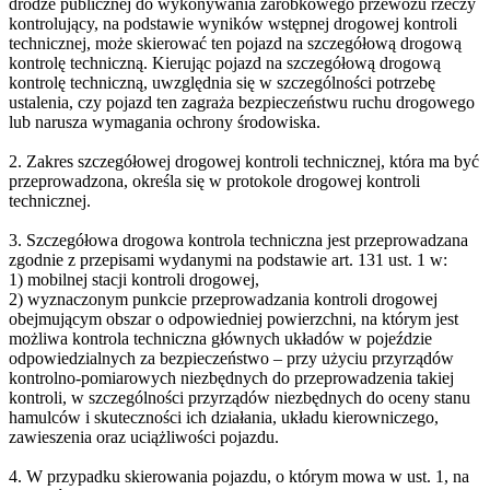
drodze publicznej do wykonywania zarobkowego przewozu rzeczy
kontrolujący, na podstawie wyników wstępnej drogowej kontroli
technicznej, może skierować ten pojazd na szczegółową drogową
kontrolę techniczną. Kierując pojazd na szczegółową drogową
kontrolę techniczną, uwzględnia się w szczególności potrzebę
ustalenia, czy pojazd ten zagraża bezpieczeństwu ruchu drogowego
lub narusza wymagania ochrony środowiska.
2. Zakres szczegółowej drogowej kontroli technicznej, która ma być
przeprowadzona, określa się w protokole drogowej kontroli
technicznej.
3. Szczegółowa drogowa kontrola techniczna jest przeprowadzana
zgodnie z przepisami wydanymi na podstawie art. 131 ust. 1 w:
1) mobilnej stacji kontroli drogowej,
2) wyznaczonym punkcie przeprowadzania kontroli drogowej
obejmującym obszar o odpowiedniej powierzchni, na którym jest
możliwa kontrola techniczna głównych układów w pojeździe
odpowiedzialnych za bezpieczeństwo – przy użyciu przyrządów
kontrolno-pomiarowych niezbędnych do przeprowadzenia takiej
kontroli, w szczególności przyrządów niezbędnych do oceny stanu
hamulców i skuteczności ich działania, układu kierowniczego,
zawieszenia oraz uciążliwości pojazdu.
4. W przypadku skierowania pojazdu, o którym mowa w ust. 1, na