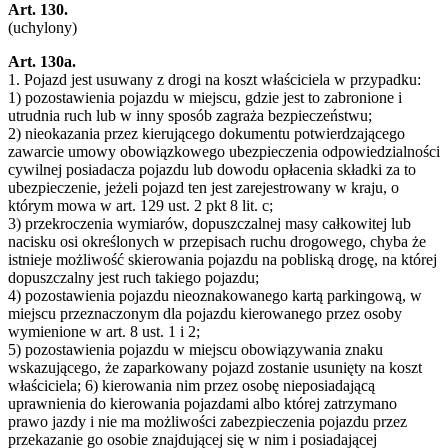
Art. 130.
(uchylony)
Art. 130a.
1. Pojazd jest usuwany z drogi na koszt właściciela w przypadku:
1) pozostawienia pojazdu w miejscu, gdzie jest to zabronione i
utrudnia ruch lub w inny sposób zagraża bezpieczeństwu;
2) nieokazania przez kierującego dokumentu potwierdzającego
zawarcie umowy obowiązkowego ubezpieczenia odpowiedzialności
cywilnej posiadacza pojazdu lub dowodu opłacenia składki za to
ubezpieczenie, jeżeli pojazd ten jest zarejestrowany w kraju, o
którym mowa w art. 129 ust. 2 pkt 8 lit. c;
3) przekroczenia wymiarów, dopuszczalnej masy całkowitej lub
nacisku osi określonych w przepisach ruchu drogowego, chyba że
istnieje możliwość skierowania pojazdu na pobliską drogę, na której
dopuszczalny jest ruch takiego pojazdu;
4) pozostawienia pojazdu nieoznakowanego kartą parkingową, w
miejscu przeznaczonym dla pojazdu kierowanego przez osoby
wymienione w art. 8 ust. 1 i 2;
5) pozostawienia pojazdu w miejscu obowiązywania znaku
wskazującego, że zaparkowany pojazd zostanie usunięty na koszt
właściciela; 6) kierowania nim przez osobę nieposiadającą
uprawnienia do kierowania pojazdami albo której zatrzymano
prawo jazdy i nie ma możliwości zabezpieczenia pojazdu przez
przekazanie go osobie znajdującej się w nim i posiadającej