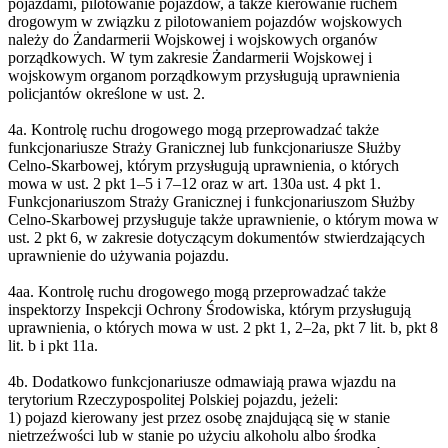
pojazdami, pilotowanie pojazdów, a także kierowanie ruchem
drogowym w związku z pilotowaniem pojazdów wojskowych
należy do Żandarmerii Wojskowej i wojskowych organów
porządkowych. W tym zakresie Żandarmerii Wojskowej i
wojskowym organom porządkowym przysługują uprawnienia
policjantów określone w ust. 2.
4a. Kontrolę ruchu drogowego mogą przeprowadzać także
funkcjonariusze Straży Granicznej lub funkcjonariusze Służby
Celno-Skarbowej, którym przysługują uprawnienia, o których
mowa w ust. 2 pkt 1–5 i 7–12 oraz w art. 130a ust. 4 pkt 1.
Funkcjonariuszom Straży Granicznej i funkcjonariuszom Służby
Celno-Skarbowej przysługuje także uprawnienie, o którym mowa w
ust. 2 pkt 6, w zakresie dotyczącym dokumentów stwierdzających
uprawnienie do używania pojazdu.
4aa. Kontrolę ruchu drogowego mogą przeprowadzać także
inspektorzy Inspekcji Ochrony Środowiska, którym przysługują
uprawnienia, o których mowa w ust. 2 pkt 1, 2–2a, pkt 7 lit. b, pkt 8
lit. b i pkt 11a.
4b. Dodatkowo funkcjonariusze odmawiają prawa wjazdu na
terytorium Rzeczypospolitej Polskiej pojazdu, jeżeli:
1) pojazd kierowany jest przez osobę znajdującą się w stanie
nietrzeźwości lub w stanie po użyciu alkoholu albo środka