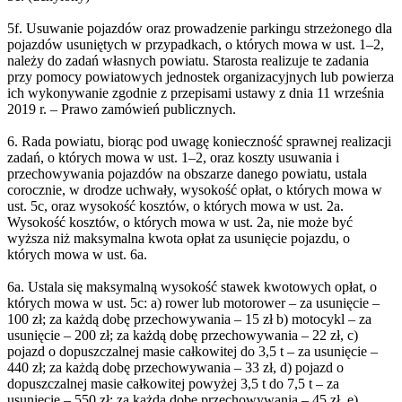
5f. Usuwanie pojazdów oraz prowadzenie parkingu strzeżonego dla
pojazdów usuniętych w przypadkach, o których mowa w ust. 1–2,
należy do zadań własnych powiatu. Starosta realizuje te zadania
przy pomocy powiatowych jednostek organizacyjnych lub powierza
ich wykonywanie zgodnie z przepisami ustawy z dnia 11 września
2019 r. – Prawo zamówień publicznych.
6. Rada powiatu, biorąc pod uwagę konieczność sprawnej realizacji
zadań, o których mowa w ust. 1–2, oraz koszty usuwania i
przechowywania pojazdów na obszarze danego powiatu, ustala
corocznie, w drodze uchwały, wysokość opłat, o których mowa w
ust. 5c, oraz wysokość kosztów, o których mowa w ust. 2a.
Wysokość kosztów, o których mowa w ust. 2a, nie może być
wyższa niż maksymalna kwota opłat za usunięcie pojazdu, o
których mowa w ust. 6a.
6a. Ustala się maksymalną wysokość stawek kwotowych opłat, o
których mowa w ust. 5c: a) rower lub motorower – za usunięcie –
100 zł; za każdą dobę przechowywania – 15 zł b) motocykl – za
usunięcie – 200 zł; za każdą dobę przechowywania – 22 zł, c)
pojazd o dopuszczalnej masie całkowitej do 3,5 t – za usunięcie –
440 zł; za każdą dobę przechowywania – 33 zł, d) pojazd o
dopuszczalnej masie całkowitej powyżej 3,5 t do 7,5 t – za
usunięcie – 550 zł; za każdą dobę przechowywania – 45 zł, e)