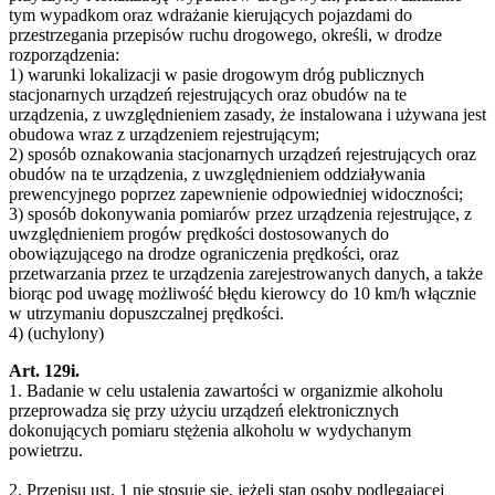
tym wypadkom oraz wdrażanie kierujących pojazdami do
przestrzegania przepisów ruchu drogowego, określi, w drodze
rozporządzenia:
1) warunki lokalizacji w pasie drogowym dróg publicznych
stacjonarnych urządzeń rejestrujących oraz obudów na te
urządzenia, z uwzględnieniem zasady, że instalowana i używana jest
obudowa wraz z urządzeniem rejestrującym;
2) sposób oznakowania stacjonarnych urządzeń rejestrujących oraz
obudów na te urządzenia, z uwzględnieniem oddziaływania
prewencyjnego poprzez zapewnienie odpowiedniej widoczności;
3) sposób dokonywania pomiarów przez urządzenia rejestrujące, z
uwzględnieniem progów prędkości dostosowanych do
obowiązującego na drodze ograniczenia prędkości, oraz
przetwarzania przez te urządzenia zarejestrowanych danych, a także
biorąc pod uwagę możliwość błędu kierowcy do 10 km/h włącznie
w utrzymaniu dopuszczalnej prędkości.
4) (uchylony)
Art. 129i.
1. Badanie w celu ustalenia zawartości w organizmie alkoholu
przeprowadza się przy użyciu urządzeń elektronicznych
dokonujących pomiaru stężenia alkoholu w wydychanym
powietrzu.
2. Przepisu ust. 1 nie stosuje się, jeżeli stan osoby podlegającej