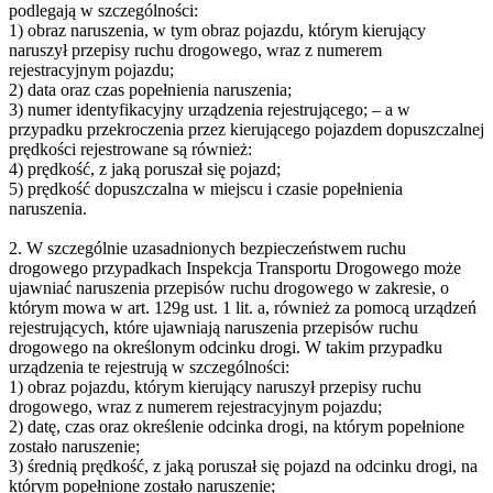
podlegają w szczególności:
1) obraz naruszenia, w tym obraz pojazdu, którym kierujący
naruszył przepisy ruchu drogowego, wraz z numerem
rejestracyjnym pojazdu;
2) data oraz czas popełnienia naruszenia;
3) numer identyfikacyjny urządzenia rejestrującego; – a w
przypadku przekroczenia przez kierującego pojazdem dopuszczalnej
prędkości rejestrowane są również:
4) prędkość, z jaką poruszał się pojazd;
5) prędkość dopuszczalna w miejscu i czasie popełnienia
naruszenia.
2. W szczególnie uzasadnionych bezpieczeństwem ruchu
drogowego przypadkach Inspekcja Transportu Drogowego może
ujawniać naruszenia przepisów ruchu drogowego w zakresie, o
którym mowa w art. 129g ust. 1 lit. a, również za pomocą urządzeń
rejestrujących, które ujawniają naruszenia przepisów ruchu
drogowego na określonym odcinku drogi. W takim przypadku
urządzenia te rejestrują w szczególności:
1) obraz pojazdu, którym kierujący naruszył przepisy ruchu
drogowego, wraz z numerem rejestracyjnym pojazdu;
2) datę, czas oraz określenie odcinka drogi, na którym popełnione
zostało naruszenie;
3) średnią prędkość, z jaką poruszał się pojazd na odcinku drogi, na
którym popełnione zostało naruszenie;