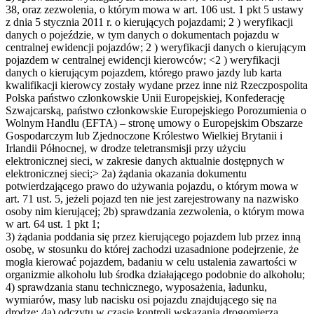
38, oraz zezwolenia, o którym mowa w art. 106 ust. 1 pkt 5 ustawy
z dnia 5 stycznia 2011 r. o kierujących pojazdami; 2 ) weryfikacji
danych o pojeździe, w tym danych o dokumentach pojazdu w
centralnej ewidencji pojazdów; 2 ) weryfikacji danych o kierującym
pojazdem w centralnej ewidencji kierowców; <2 ) weryfikacji
danych o kierującym pojazdem, którego prawo jazdy lub karta
kwalifikacji kierowcy zostały wydane przez inne niż Rzeczpospolita
Polska państwo członkowskie Unii Europejskiej, Konfederację
Szwajcarską, państwo członkowskie Europejskiego Porozumienia o
Wolnym Handlu (EFTA) – stronę umowy o Europejskim Obszarze
Gospodarczym lub Zjednoczone Królestwo Wielkiej Brytanii i
Irlandii Północnej, w drodze teletransmisji przy użyciu
elektronicznej sieci, w zakresie danych aktualnie dostępnych w
elektronicznej sieci;> 2a) żądania okazania dokumentu
potwierdzającego prawo do używania pojazdu, o którym mowa w
art. 71 ust. 5, jeżeli pojazd ten nie jest zarejestrowany na nazwisko
osoby nim kierującej; 2b) sprawdzania zezwolenia, o którym mowa
w art. 64 ust. 1 pkt 1;
3) żądania poddania się przez kierującego pojazdem lub przez inną
osobę, w stosunku do której zachodzi uzasadnione podejrzenie, że
mogła kierować pojazdem, badaniu w celu ustalenia zawartości w
organizmie alkoholu lub środka działającego podobnie do alkoholu;
4) sprawdzania stanu technicznego, wyposażenia, ładunku,
wymiarów, masy lub nacisku osi pojazdu znajdującego się na
drodze; 4a) odczytu w czasie kontroli wskazania drogomierza