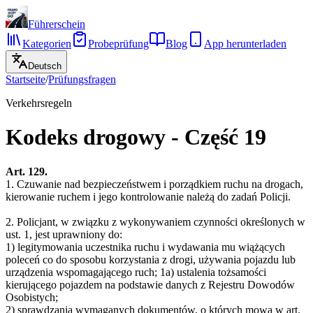
Führerschein
Kategorien
Probeprüfung
Blog
App herunterladen
Deutsch
Startseite
/
Prüfungsfragen
Verkehrsregeln
Kodeks drogowy - Część 19
Art. 129.
1. Czuwanie nad bezpieczeństwem i porządkiem ruchu na drogach,
kierowanie ruchem i jego kontrolowanie należą do zadań Policji.
2. Policjant, w związku z wykonywaniem czynności określonych w
ust. 1, jest uprawniony do:
1) legitymowania uczestnika ruchu i wydawania mu wiążących
poleceń co do sposobu korzystania z drogi, używania pojazdu lub
urządzenia wspomagającego ruch; 1a) ustalenia tożsamości
kierującego pojazdem na podstawie danych z Rejestru Dowodów
Osobistych;
2) sprawdzania wymaganych dokumentów, o których mowa w art.