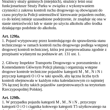
Strażnicy straży gminnych (miejskich), strażnicy leśni oraz
funkcjonariusze Straży Parku w związku z wykonywaniem
czynności z zakresu kontroli ruchu drogowego są obowiązani do
czasu przybycia Policji uniemożliwić kierowanie pojazdem osobie,
co do której istnieje uzasadnione podejrzenie, że znajduje się ona w
stanie nietrzeźwości lub w stanie po użyciu alkoholu albo środka
działającego podobnie do alkoholu.
Art. 129fa.
1. Pojazd wytypowany przez kontrolującego do sprawdzenia stanu
technicznego w ramach kontroli ruchu drogowego podlega wstępnej
drogowej kontroli technicznej, która jest przeprowadzana zgodnie z
przepisami wydanymi na podstawie art. 131 ust. 1.
2. Główny Inspektor Transportu Drogowego w porozumieniu z
Komendantem Głównym Policji planują i organizują wstępne
drogowe kontrole techniczne pojazdów kategorii M , M , N i N i
przyczep kategorii O i O w taki sposób, aby łączna liczba tych
kontroli obejmowała w każdym roku kalendarzowym co najmniej
5% łącznej liczby takich pojazdów zarejestrowanych na terytorium
Rzeczypospolitej Polskiej.
Art. 129fb.
1. W przypadku pojazdu kategorii M , M , N i N , przyczepy
kategorii O i O i ciągnika kołowego kategorii T5 użytkowanego na