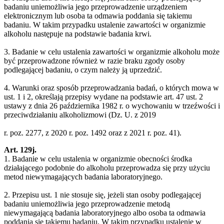
badaniu uniemożliwia jego przeprowadzenie urządzeniem
elektronicznym lub osoba ta odmawia poddania się takiemu
badaniu. W takim przypadku ustalenie zawartości w organizmie
alkoholu następuje na podstawie badania krwi.
3. Badanie w celu ustalenia zawartości w organizmie alkoholu może
być przeprowadzone również w razie braku zgody osoby
podlegającej badaniu, o czym należy ją uprzedzić.
4. Warunki oraz sposób przeprowadzania badań, o których mowa w
ust. 1 i 2, określają przepisy wydane na podstawie art. 47 ust. 2
ustawy z dnia 26 października 1982 r. o wychowaniu w trzeźwości i
przeciwdziałaniu alkoholizmowi (Dz. U. z 2019
r. poz. 2277, z 2020 r. poz. 1492 oraz z 2021 r. poz. 41).
Art. 129j.
1. Badanie w celu ustalenia w organizmie obecności środka
działającego podobnie do alkoholu przeprowadza się przy użyciu
metod niewymagających badania laboratoryjnego.
2. Przepisu ust. 1 nie stosuje się, jeżeli stan osoby podlegającej
badaniu uniemożliwia jego przeprowadzenie metodą
niewymagającą badania laboratoryjnego albo osoba ta odmawia
poddania się takiemu badaniu. W takim przypadku ustalenie w