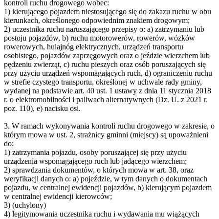
kontroli ruchu drogowego wobec:
1) kierującego pojazdem niestosującego się do zakazu ruchu w obu
kierunkach, określonego odpowiednim znakiem drogowym;
2) uczestnika ruchu naruszającego przepisy o: a) zatrzymaniu lub
postoju pojazdów, b) ruchu motorowerów, rowerów, wózków
rowerowych, hulajnóg elektrycznych, urządzeń transportu
osobistego, pojazdów zaprzęgowych oraz o jeździe wierzchem lub
pędzeniu zwierząt, c) ruchu pieszych oraz osób poruszających się
przy użyciu urządzeń wspomagających ruch, d) ograniczeniu ruchu
w strefie czystego transportu, określonej w uchwale rady gminy,
wydanej na podstawie art. 40 ust. 1 ustawy z dnia 11 stycznia 2018
r. o elektromobilności i paliwach alternatywnych (Dz. U. z 2021 r.
poz. 110), e) nacisku osi.
3. W ramach wykonywania kontroli ruchu drogowego w zakresie, o
którym mowa w ust. 2, strażnicy gminni (miejscy) są upoważnieni
do:
1) zatrzymania pojazdu, osoby poruszającej się przy użyciu
urządzenia wspomagającego ruch lub jadącego wierzchem;
2) sprawdzania dokumentów, o których mowa w art. 38, oraz
weryfikacji danych o: a) pojeździe, w tym danych o dokumentach
pojazdu, w centralnej ewidencji pojazdów, b) kierującym pojazdem
w centralnej ewidencji kierowców;
3) (uchylony)
4) legitymowania uczestnika ruchu i wydawania mu wiążących