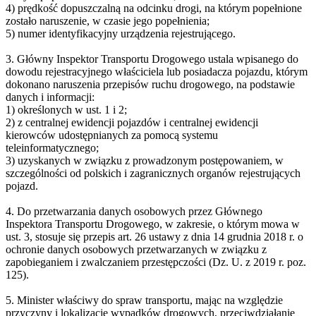
4) prędkość dopuszczalną na odcinku drogi, na którym popełnione
zostało naruszenie, w czasie jego popełnienia;
5) numer identyfikacyjny urządzenia rejestrującego.
3. Główny Inspektor Transportu Drogowego ustala wpisanego do
dowodu rejestracyjnego właściciela lub posiadacza pojazdu, którym
dokonano naruszenia przepisów ruchu drogowego, na podstawie
danych i informacji:
1) określonych w ust. 1 i 2;
2) z centralnej ewidencji pojazdów i centralnej ewidencji
kierowców udostępnianych za pomocą systemu
teleinformatycznego;
3) uzyskanych w związku z prowadzonym postępowaniem, w
szczególności od polskich i zagranicznych organów rejestrujących
pojazd.
4. Do przetwarzania danych osobowych przez Głównego
Inspektora Transportu Drogowego, w zakresie, o którym mowa w
ust. 3, stosuje się przepis art. 26 ustawy z dnia 14 grudnia 2018 r. o
ochronie danych osobowych przetwarzanych w związku z
zapobieganiem i zwalczaniem przestępczości (Dz. U. z 2019 r. poz.
125).
5. Minister właściwy do spraw transportu, mając na względzie
przyczyny i lokalizację wypadków drogowych, przeciwdziałanie