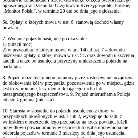
ogłoszonego w Dzienniku Urzędowym Rzeczypospolitej Polskiej
„Monitor Polski”, w terminie 20 dni od dnia jego ogłoszenia.
6e. Opłaty, o których mowa w ust. 6, stanowią dochód własny
powiatu.
7. Wydanie pojazdu następuje po okazaniu:
1) (utracił moc)
2) w przypadku, o którym mowa w art. 140ad ust. 7 – dowodu
uiszczenia opłaty, o której mowa w ust. 5c, oraz dowodu uiszczenia
kaucji, a także po usunięciu przyczyny umieszczenia pojazdu na
parkingu.
8. Pojazd może być unieruchomiony przez zastosowanie urządzenia
do blokowania kół w przypadku pozostawienia go w miejscu, gdzie
jest to zabronione, lecz nieutrudniającego ruchu lub
niezagrażającego bezpieczeństwu. 9. Pojazd unieruchamia Policja
lub straż gminna (miejska).
10. Starosta w stosunku do pojazdu usuniętego z drogi, w
przypadkach określonych w ust. 1 lub 2, występuje do sądu z
wnioskiem o orzeczenie jego przepadku na rzecz powiatu, jeżeli
prawidłowo powiadomiony właściciel lub osoba uprawniona nie
odebrała pojazdu w terminie 3 miesięcy od dnia jego usunięcia.