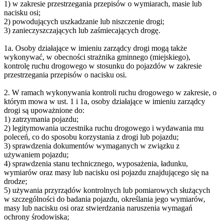
1) w zakresie przestrzegania przepisów o wymiarach, masie lub
nacisku osi;
2) powodujących uszkadzanie lub niszczenie drogi;
3) zanieczyszczających lub zaśmiecających drogę.
1a. Osoby działające w imieniu zarządcy drogi mogą także
wykonywać, w obecności strażnika gminnego (miejskiego),
kontrolę ruchu drogowego w stosunku do pojazdów w zakresie
przestrzegania przepisów o nacisku osi.
2. W ramach wykonywania kontroli ruchu drogowego w zakresie, o
którym mowa w ust. 1 i 1a, osoby działające w imieniu zarządcy
drogi są upoważnione do:
1) zatrzymania pojazdu;
2) legitymowania uczestnika ruchu drogowego i wydawania mu
poleceń, co do sposobu korzystania z drogi lub pojazdu;
3) sprawdzenia dokumentów wymaganych w związku z
używaniem pojazdu;
4) sprawdzenia stanu technicznego, wyposażenia, ładunku,
wymiarów oraz masy lub nacisku osi pojazdu znajdującego się na
drodze;
5) używania przyrządów kontrolnych lub pomiarowych służących
w szczególności do badania pojazdu, określania jego wymiarów,
masy lub nacisku osi oraz stwierdzania naruszenia wymagań
ochrony środowiska;