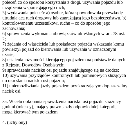
poleceń co do sposobu korzystania z drogi, używania pojazdu lub
urządzenia wspomagającego ruch;
5) wydawania poleceń: a) osobie, która spowodowała przeszkodę
utrudniającą ruch drogowy lub zagrażającą jego bezpieczeństwu, b)
kontrolowanemu uczestnikowi ruchu – co do sposobu jego
zachowania;
6) sprawdzenia wykonania obowiązków określonych w art. 78 ust.
2;
7) żądania od właściciela lub posiadacza pojazdu wskazania komu
powierzył pojazd do kierowania lub używania w oznaczonym
czasie;
8) ustalenia tożsamości kierującego pojazdem na podstawie danych
z Rejestru Dowodów Osobistych;
9) sprawdzenia nacisku osi pojazdu znajdującego się na drodze;
10) używania przyrządów kontrolnych lub pomiarowych służących
do określania nacisku osi pojazdu;
11) uniemożliwiania jazdy pojazdem przekraczającym dopuszczalny
nacisk osi.
3a. W celu dokonania sprawdzenia nacisku osi pojazdu strażnicy
gminni (miejscy), mający prawo jazdy odpowiedniej kategorii,
mogą kierować tym pojazdem.
4. (uchylony)