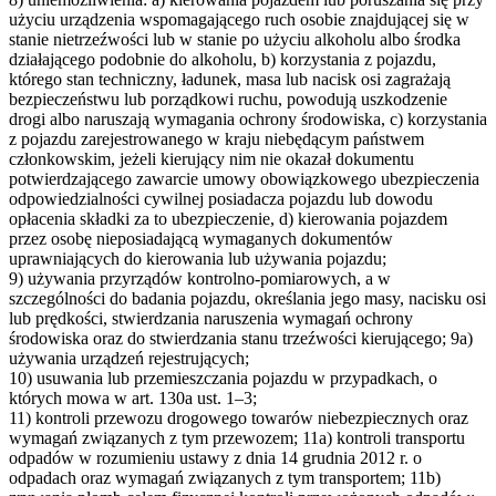
użyciu urządzenia wspomagającego ruch osobie znajdującej się w
stanie nietrzeźwości lub w stanie po użyciu alkoholu albo środka
działającego podobnie do alkoholu, b) korzystania z pojazdu,
którego stan techniczny, ładunek, masa lub nacisk osi zagrażają
bezpieczeństwu lub porządkowi ruchu, powodują uszkodzenie
drogi albo naruszają wymagania ochrony środowiska, c) korzystania
z pojazdu zarejestrowanego w kraju niebędącym państwem
członkowskim, jeżeli kierujący nim nie okazał dokumentu
potwierdzającego zawarcie umowy obowiązkowego ubezpieczenia
odpowiedzialności cywilnej posiadacza pojazdu lub dowodu
opłacenia składki za to ubezpieczenie, d) kierowania pojazdem
przez osobę nieposiadającą wymaganych dokumentów
uprawniających do kierowania lub używania pojazdu;
9) używania przyrządów kontrolno-pomiarowych, a w
szczególności do badania pojazdu, określania jego masy, nacisku osi
lub prędkości, stwierdzania naruszenia wymagań ochrony
środowiska oraz do stwierdzania stanu trzeźwości kierującego; 9a)
używania urządzeń rejestrujących;
10) usuwania lub przemieszczania pojazdu w przypadkach, o
których mowa w art. 130a ust. 1–3;
11) kontroli przewozu drogowego towarów niebezpiecznych oraz
wymagań związanych z tym przewozem; 11a) kontroli transportu
odpadów w rozumieniu ustawy z dnia 14 grudnia 2012 r. o
odpadach oraz wymagań związanych z tym transportem; 11b)