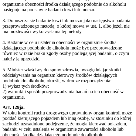
organizmie obecności środka działającego podobnie do alkoholu
następuje na podstawie badania krwi lub moczu.
3. Dopuszcza się badanie krwi lub moczu jako następstwo badania
przeprowadzonego metodą, o której mowa w ust. 1, albo jeżeli nie
ma możliwości wykorzystania tej metody.
4. Badanie w celu ustalenia obecności w organizmie środka
działającego podobnie do alkoholu może być przeprowadzone
również w razie braku zgody osoby podlegającej badaniu, o czym
należy ją uprzedzić.
5. Minister właściwy do spraw zdrowia, uwzględniając skutki
oddziaływania na organizm kierowcy środków działających
podobnie do alkoholu, określi, w drodze rozporządzenia:
1) wykaz tych środków;
2) warunki i sposób przeprowadzania badań na ich obecność w
organizmie.
Art. 129ja.
W toku kontroli ruchu drogowego uprawniony organ kontroli może
poddać kierującego pojazdem lub inną osobę, w stosunku do której
zachodzi uzasadnione podejrzenie, że mogła kierować pojazdem,
badaniu w celu ustalenia w organizmie zawartości alkoholu lub
obecności środka działającego podobnie do alkoholu.