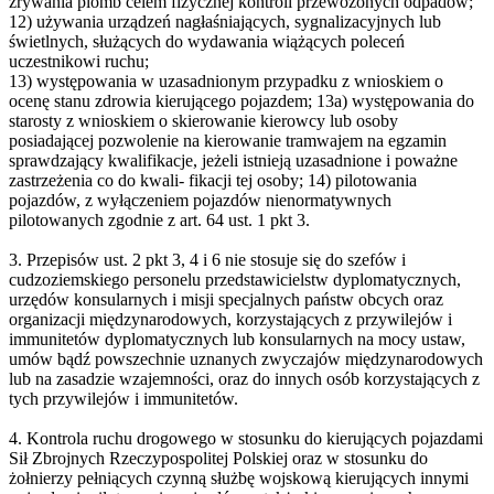
zrywania plomb celem fizycznej kontroli przewożonych odpadów;
12) używania urządzeń nagłaśniających, sygnalizacyjnych lub
świetlnych, służących do wydawania wiążących poleceń
uczestnikowi ruchu;
13) występowania w uzasadnionym przypadku z wnioskiem o
ocenę stanu zdrowia kierującego pojazdem; 13a) występowania do
starosty z wnioskiem o skierowanie kierowcy lub osoby
posiadającej pozwolenie na kierowanie tramwajem na egzamin
sprawdzający kwalifikacje, jeżeli istnieją uzasadnione i poważne
zastrzeżenia co do kwali- fikacji tej osoby; 14) pilotowania
pojazdów, z wyłączeniem pojazdów nienormatywnych
pilotowanych zgodnie z art. 64 ust. 1 pkt 3.
3. Przepisów ust. 2 pkt 3, 4 i 6 nie stosuje się do szefów i
cudzoziemskiego personelu przedstawicielstw dyplomatycznych,
urzędów konsularnych i misji specjalnych państw obcych oraz
organizacji międzynarodowych, korzystających z przywilejów i
immunitetów dyplomatycznych lub konsularnych na mocy ustaw,
umów bądź powszechnie uznanych zwyczajów międzynarodowych
lub na zasadzie wzajemności, oraz do innych osób korzystających z
tych przywilejów i immunitetów.
4. Kontrola ruchu drogowego w stosunku do kierujących pojazdami
Sił Zbrojnych Rzeczypospolitej Polskiej oraz w stosunku do
żołnierzy pełniących czynną służbę wojskową kierujących innymi