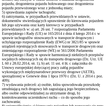
pojazdu, drogomierza pojazdu holowanego oraz drogomierza
pojazdu przewożonego wraz z jednostką miary;
5) sprawdzania zapisów tachografu;
6) zatrzymania, w przypadkach przewidzianych w ustawie,
dokumentów stwierdzających uprawnienie do kierowania pojazdem
lub jego używania oraz karty kierowcy w przypadkach
przewidzianych w: a) art. 26 ust. 7 rozporządzenia Parlamentu
Europejskiego i Rady (UE) nr 165/2014 z dnia 4 lutego 2014 r. w
sprawie tachografów stosowanych w transporcie drogowym i
uchylającego rozporządzenie Rady (EWG) nr 3821/85 w sprawie
urządzeń rejestrujących stosowanych w transporcie drogowym oraz
zmieniającego rozporządzenie (WE) nr 561/2006 Parlamentu
Europejskiego i Rady w sprawie harmonizacji niektórych przepisów
socjalnych odnoszących się do transportu drogowego (Dz. Urz. UE
L 60 z 28.02.2014, str. 1), b) art. 11 ust. 4 lit. c załącznika do
Umowy europejskiej dotyczącej pracy załóg pojazdów
wykonujących międzynarodowe przewozy drogowe (AETR),
sporządzonej w Genewie dnia 1 lipca 1970 r. (Dz. U. z 2014 r. poz.
409);
7) wydawania poleceń: a) osobie, która spowodowała przeszkodę
utrudniającą ruch drogowy lub zagrażającą jego bezpieczeństwu,
albo osobie odpowiedzialnej za utrzymanie drogi, b)
kontrolowanemu uczestnikowi ruchu – co do sposobu jego
zachowania;
8) uniemożliwienia: a) kierowania pojazdem lub poruszania się przy