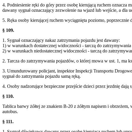
4. Podniesienie ręki do góry przez osobę kierującą ruchem oznacza m
dawany sygnał oznaczający zezwolenie na wjazd lub wejście, a dla uc
5. Ręka osoby kierującej ruchem wyciągnięta poziomo, poprzecznie d
§ 109.
1. Sygnał oznaczający nakaz zatrzymania pojazdu jest dawany:
1) w warunkach dostatecznej widoczności - tarczą do zatrzymywania
2) w warunkach niedostatecznej widoczności - tarczą do zatrzymyw
2. Tarcza do zatrzymywania pojazdów, o której mowa w ust. 1, ma ks
3. Umundurowany policjant, inspektor Inspekcji Transportu Drogo
sygnał do zatrzymania pojazdu samą ręką.
4. Osoby nadzorujące bezpieczne przejście dzieci przez jezdnię dają
§ 110.
Tablica barwy żółtej ze znakiem B-20 z żółtym napisem i obrzeżem, w
autobus.
§ 111.
1. Sygnał dźwiękowy dawany przez osobę kierującą ruchem lub upraw