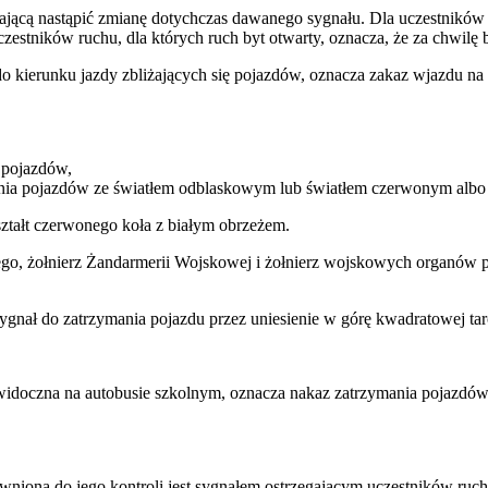
ającą nastąpić zmianę dotychczas dawanego sygnału. Dla uczestników r
zestników ruchu, dla których ruch byt otwarty, oznacza, że za chwilę
o kierunku jazdy zbliżających się pojazdów, oznacza zakaz wjazdu na 
 pojazdów,
ania pojazdów ze światłem odblaskowym lub światłem czerwonym albo 
ztałt czerwonego koła z białym obrzeżem.
wego, żołnierz Żandarmerii Wojskowej i żołnierz wojskowych organó
 sygnał do zatrzymania pojazdu przez uniesienie w górę kwadratowej t
idoczna na autobusie szkolnym, oznacza nakaz zatrzymania pojazdów por
nioną do jego kontroli jest sygnałem ostrzegającym uczestników ruch