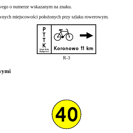
wego o numerze wskazanym na znaku.
łównych miejscowości położonych przy szlaku rowerowym.
R-3
wymi