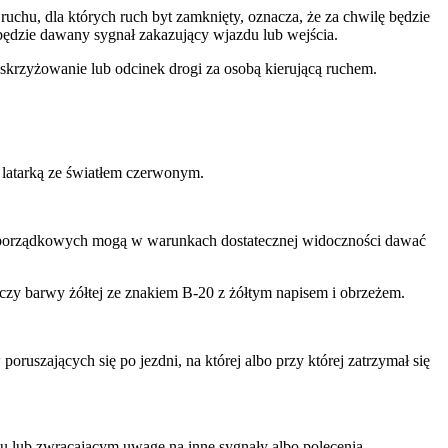
uchu, dla których ruch byt zamknięty, oznacza, że za chwilę będzie
 będzie dawany sygnał zakazujący wjazdu lub wejścia.
skrzyżowanie lub odcinek drogi za osobą kierującą ruchem.
latarką ze światłem czerwonym.
w porządkowych mogą w warunkach dostatecznej widoczności dawać
arczy barwy żółtej ze znakiem B-20 z żółtym napisem i obrzeżem.
uszających się po jezdni, na której albo przy której zatrzymał się
u lub zwracającym uwagę na inne sygnały albo polecenia.