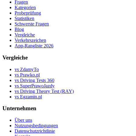
Fragen
Kategorien
Probeprüfung
Statistiken
Schwerste Fragen
Blog
Vergleiche
Verkehrszeichen
App-Rangliste 2026
Vergleiche
vs ZdamyTo
vs Prawko.pl
vs Driving Tests 360
vs SuperPrawoJazdy
vs Driving Theory Test (RAY)
vs Egzamin.pl
Unternehmen
Über uns
Nutzungsbedingungen
Datenschutzrichtlinie