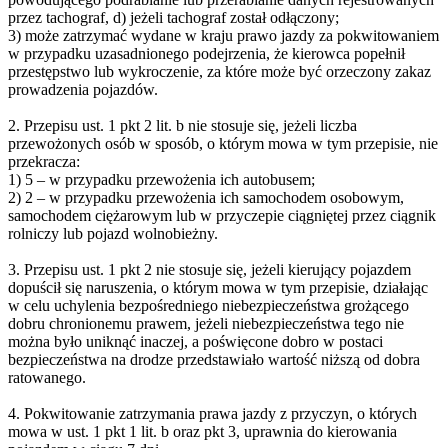
przez tachograf, d) jeżeli tachograf został odłączony;
3) może zatrzymać wydane w kraju prawo jazdy za pokwitowaniem
w przypadku uzasadnionego podejrzenia, że kierowca popełnił
przestępstwo lub wykroczenie, za które może być orzeczony zakaz
prowadzenia pojazdów.
2. Przepisu ust. 1 pkt 2 lit. b nie stosuje się, jeżeli liczba
przewożonych osób w sposób, o którym mowa w tym przepisie, nie
przekracza:
1) 5 – w przypadku przewożenia ich autobusem;
2) 2 – w przypadku przewożenia ich samochodem osobowym,
samochodem ciężarowym lub w przyczepie ciągniętej przez ciągnik
rolniczy lub pojazd wolnobieżny.
3. Przepisu ust. 1 pkt 2 nie stosuje się, jeżeli kierujący pojazdem
dopuścił się naruszenia, o którym mowa w tym przepisie, działając
w celu uchylenia bezpośredniego niebezpieczeństwa grożącego
dobru chronionemu prawem, jeżeli niebezpieczeństwa tego nie
można było uniknąć inaczej, a poświęcone dobro w postaci
bezpieczeństwa na drodze przedstawiało wartość niższą od dobra
ratowanego.
4. Pokwitowanie zatrzymania prawa jazdy z przyczyn, o których
mowa w ust. 1 pkt 1 lit. b oraz pkt 3, uprawnia do kierowania