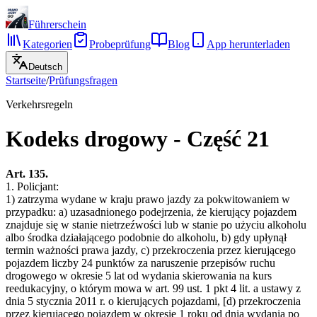
Führerschein
Kategorien
Probeprüfung
Blog
App herunterladen
Deutsch
Startseite
/
Prüfungsfragen
Verkehrsregeln
Kodeks drogowy - Część 21
Art. 135.
1. Policjant:
1) zatrzyma wydane w kraju prawo jazdy za pokwitowaniem w
przypadku: a) uzasadnionego podejrzenia, że kierujący pojazdem
znajduje się w stanie nietrzeźwości lub w stanie po użyciu alkoholu
albo środka działającego podobnie do alkoholu, b) gdy upłynął
termin ważności prawa jazdy, c) przekroczenia przez kierującego
pojazdem liczby 24 punktów za naruszenie przepisów ruchu
drogowego w okresie 5 lat od wydania skierowania na kurs
reedukacyjny, o którym mowa w art. 99 ust. 1 pkt 4 lit. a ustawy z
dnia 5 stycznia 2011 r. o kierujących pojazdami, [d) przekroczenia
przez kierującego pojazdem w okresie 1 roku od dnia wydania po