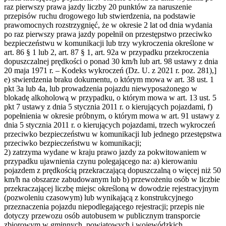
raz pierwszy prawa jazdy liczby 20 punktów za naruszenie
przepisów ruchu drogowego lub stwierdzenia, na podstawie
prawomocnych rozstrzygnięć, że w okresie 2 lat od dnia wydania
po raz pierwszy prawa jazdy popełnił on przestępstwo przeciwko
bezpieczeństwu w komunikacji lub trzy wykroczenia określone w
art. 86 § 1 lub 2, art. 87 § 1, art. 92a w przypadku przekroczenia
dopuszczalnej prędkości o ponad 30 km/h lub art. 98 ustawy z dnia
20 maja 1971 r. – Kodeks wykroczeń (Dz. U. z 2021 r. poz. 281),]
e) stwierdzenia braku dokumentu, o którym mowa w art. 38 ust. 1
pkt 3a lub 4a, lub prowadzenia pojazdu niewyposażonego w
blokadę alkoholową w przypadku, o którym mowa w art. 13 ust. 5
pkt 7 ustawy z dnia 5 stycznia 2011 r. o kierujących pojazdami, f)
popełnienia w okresie próbnym, o którym mowa w art. 91 ustawy z
dnia 5 stycznia 2011 r. o kierujących pojazdami, trzech wykroczeń
przeciwko bezpieczeństwu w komunikacji lub jednego przestępstwa
przeciwko bezpieczeństwu w komunikacji;
2) zatrzyma wydane w kraju prawo jazdy za pokwitowaniem w
przypadku ujawnienia czynu polegającego na: a) kierowaniu
pojazdem z prędkością przekraczającą dopuszczalną o więcej niż 50
km/h na obszarze zabudowanym lub b) przewożeniu osób w liczbie
przekraczającej liczbę miejsc określoną w dowodzie rejestracyjnym
(pozwoleniu czasowym) lub wynikającą z konstrukcyjnego
przeznaczenia pojazdu niepodlegającego rejestracji; przepis nie
dotyczy przewozu osób autobusem w publicznym transporcie
zbiorowym w gminnych, powiatowych i wojewódzkich