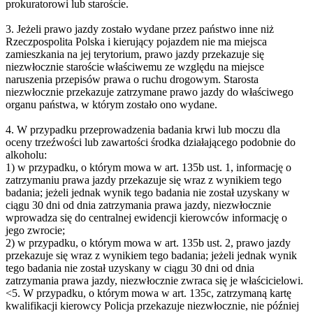
prokuratorowi lub staroście.
3. Jeżeli prawo jazdy zostało wydane przez państwo inne niż
Rzeczpospolita Polska i kierujący pojazdem nie ma miejsca
zamieszkania na jej terytorium, prawo jazdy przekazuje się
niezwłocznie staroście właściwemu ze względu na miejsce
naruszenia przepisów prawa o ruchu drogowym. Starosta
niezwłocznie przekazuje zatrzymane prawo jazdy do właściwego
organu państwa, w którym zostało ono wydane.
4. W przypadku przeprowadzenia badania krwi lub moczu dla
oceny trzeźwości lub zawartości środka działającego podobnie do
alkoholu:
1) w przypadku, o którym mowa w art. 135b ust. 1, informację o
zatrzymaniu prawa jazdy przekazuje się wraz z wynikiem tego
badania; jeżeli jednak wynik tego badania nie został uzyskany w
ciągu 30 dni od dnia zatrzymania prawa jazdy, niezwłocznie
wprowadza się do centralnej ewidencji kierowców informację o
jego zwrocie;
2) w przypadku, o którym mowa w art. 135b ust. 2, prawo jazdy
przekazuje się wraz z wynikiem tego badania; jeżeli jednak wynik
tego badania nie został uzyskany w ciągu 30 dni od dnia
zatrzymania prawa jazdy, niezwłocznie zwraca się je właścicielowi.
<5. W przypadku, o którym mowa w art. 135c, zatrzymaną kartę
kwalifikacji kierowcy Policja przekazuje niezwłocznie, nie później