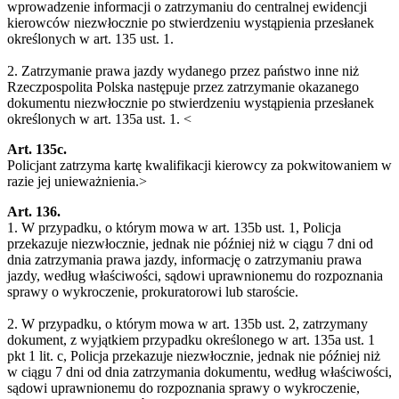
wprowadzenie informacji o zatrzymaniu do centralnej ewidencji
kierowców niezwłocznie po stwierdzeniu wystąpienia przesłanek
określonych w art. 135 ust. 1.
2. Zatrzymanie prawa jazdy wydanego przez państwo inne niż
Rzeczpospolita Polska następuje przez zatrzymanie okazanego
dokumentu niezwłocznie po stwierdzeniu wystąpienia przesłanek
określonych w art. 135a ust. 1. <
Art. 135c.
Policjant zatrzyma kartę kwalifikacji kierowcy za pokwitowaniem w
razie jej unieważnienia.>
Art. 136.
1. W przypadku, o którym mowa w art. 135b ust. 1, Policja
przekazuje niezwłocznie, jednak nie później niż w ciągu 7 dni od
dnia zatrzymania prawa jazdy, informację o zatrzymaniu prawa
jazdy, według właściwości, sądowi uprawnionemu do rozpoznania
sprawy o wykroczenie, prokuratorowi lub staroście.
2. W przypadku, o którym mowa w art. 135b ust. 2, zatrzymany
dokument, z wyjątkiem przypadku określonego w art. 135a ust. 1
pkt 1 lit. c, Policja przekazuje niezwłocznie, jednak nie później niż
w ciągu 7 dni od dnia zatrzymania dokumentu, według właściwości,
sądowi uprawnionemu do rozpoznania sprawy o wykroczenie,