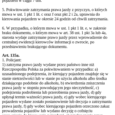
pojazdem w ciągu 7 dni.
5. Pokwitowanie zatrzymania prawa jazdy z przyczyn, o których
mowa w ust. 1 pkt 1 lit. c oraz f oraz pkt 2 i 2a, uprawnia do
kierowania pojazdem w okresie 24 godzin od chwili zatrzymania.
6. W przypadku, o którym mowa w ust. 1 pkt 1 lit. e, w zakresie
braku dokumentu, o którym mowa w art. 38 ust. 1 pkt 3a lub 4a,
starosta wydaje zatrzymane prawo jazdy przez wprowadzenie do
centralnej ewidencji kierowców informacji o zwrocie, po
przedstawieniu brakującego dokumentu.
Art. 135a.
1. Policjant:
1) zatrzyma prawo jazdy wydane przez państwo inne niż
Rzeczpospolita Polska za pokwitowaniem w przypadku: a)
uzasadnionego podejrzenia, że kierujący pojazdem znajduje się w
stanie nietrzeźwości lub w stanie po użyciu alkoholu albo środka
działającego podobnie do alkoholu, b) stwierdzenia zniszczenia
prawa jazdy w stopniu powodującym jego nieczytelność, c)
podejrzenia podrobienia lub przerobienia prawa jazdy, d) gdy
upłynął termin ważności prawa jazdy, e) gdy wobec kierującego
pojazdem wydane zostało postanowienie lub decyzja o zatrzymaniu
prawa jazdy, f) gdy wobec kierującego pojazdem orzeczono zakaz
prowadzenia pojazdów lub wydano decyzję o cofnięciu