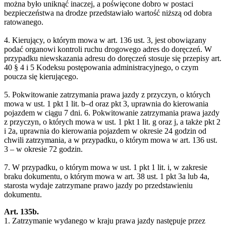
można było uniknąć inaczej, a poświęcone dobro w postaci
bezpieczeństwa na drodze przedstawiało wartość niższą od dobra
ratowanego.
4. Kierujący, o którym mowa w art. 136 ust. 3, jest obowiązany
podać organowi kontroli ruchu drogowego adres do doręczeń. W
przypadku niewskazania adresu do doręczeń stosuje się przepisy art.
40 § 4 i 5 Kodeksu postępowania administracyjnego, o czym
poucza się kierującego.
5. Pokwitowanie zatrzymania prawa jazdy z przyczyn, o których
mowa w ust. 1 pkt 1 lit. b–d oraz pkt 3, uprawnia do kierowania
pojazdem w ciągu 7 dni. 6. Pokwitowanie zatrzymania prawa jazdy
z przyczyn, o których mowa w ust. 1 pkt 1 lit. g oraz j, a także pkt 2
i 2a, uprawnia do kierowania pojazdem w okresie 24 godzin od
chwili zatrzymania, a w przypadku, o którym mowa w art. 136 ust.
3 – w okresie 72 godzin.
7. W przypadku, o którym mowa w ust. 1 pkt 1 lit. i, w zakresie
braku dokumentu, o którym mowa w art. 38 ust. 1 pkt 3a lub 4a,
starosta wydaje zatrzymane prawo jazdy po przedstawieniu
dokumentu.
Art. 135b.
1. Zatrzymanie wydanego w kraju prawa jazdy następuje przez