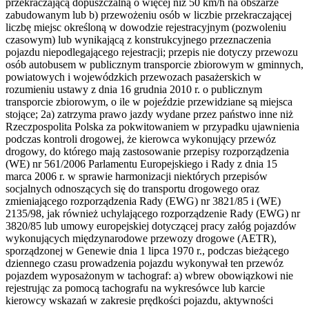
przekraczającą dopuszczalną o więcej niż 50 km/h na obszarze
zabudowanym lub b) przewożeniu osób w liczbie przekraczającej
liczbę miejsc określoną w dowodzie rejestracyjnym (pozwoleniu
czasowym) lub wynikającą z konstrukcyjnego przeznaczenia
pojazdu niepodlegającego rejestracji; przepis nie dotyczy przewozu
osób autobusem w publicznym transporcie zbiorowym w gminnych,
powiatowych i wojewódzkich przewozach pasażerskich w
rozumieniu ustawy z dnia 16 grudnia 2010 r. o publicznym
transporcie zbiorowym, o ile w pojeździe przewidziane są miejsca
stojące; 2a) zatrzyma prawo jazdy wydane przez państwo inne niż
Rzeczpospolita Polska za pokwitowaniem w przypadku ujawnienia
podczas kontroli drogowej, że kierowca wykonujący przewóz
drogowy, do którego mają zastosowanie przepisy rozporządzenia
(WE) nr 561/2006 Parlamentu Europejskiego i Rady z dnia 15
marca 2006 r. w sprawie harmonizacji niektórych przepisów
socjalnych odnoszących się do transportu drogowego oraz
zmieniającego rozporządzenia Rady (EWG) nr 3821/85 i (WE)
2135/98, jak również uchylającego rozporządzenie Rady (EWG) nr
3820/85 lub umowy europejskiej dotyczącej pracy załóg pojazdów
wykonujących międzynarodowe przewozy drogowe (AETR),
sporządzonej w Genewie dnia 1 lipca 1970 r., podczas bieżącego
dziennego czasu prowadzenia pojazdu wykonywał ten przewóz
pojazdem wyposażonym w tachograf: a) wbrew obowiązkowi nie
rejestrując za pomocą tachografu na wykresówce lub karcie
kierowcy wskazań w zakresie prędkości pojazdu, aktywności