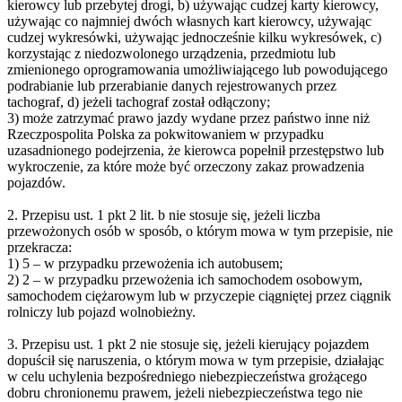
kierowcy lub przebytej drogi, b) używając cudzej karty kierowcy,
używając co najmniej dwóch własnych kart kierowcy, używając
cudzej wykresówki, używając jednocześnie kilku wykresówek, c)
korzystając z niedozwolonego urządzenia, przedmiotu lub
zmienionego oprogramowania umożliwiającego lub powodującego
podrabianie lub przerabianie danych rejestrowanych przez
tachograf, d) jeżeli tachograf został odłączony;
3) może zatrzymać prawo jazdy wydane przez państwo inne niż
Rzeczpospolita Polska za pokwitowaniem w przypadku
uzasadnionego podejrzenia, że kierowca popełnił przestępstwo lub
wykroczenie, za które może być orzeczony zakaz prowadzenia
pojazdów.
2. Przepisu ust. 1 pkt 2 lit. b nie stosuje się, jeżeli liczba
przewożonych osób w sposób, o którym mowa w tym przepisie, nie
przekracza:
1) 5 – w przypadku przewożenia ich autobusem;
2) 2 – w przypadku przewożenia ich samochodem osobowym,
samochodem ciężarowym lub w przyczepie ciągniętej przez ciągnik
rolniczy lub pojazd wolnobieżny.
3. Przepisu ust. 1 pkt 2 nie stosuje się, jeżeli kierujący pojazdem
dopuścił się naruszenia, o którym mowa w tym przepisie, działając
w celu uchylenia bezpośredniego niebezpieczeństwa grożącego
dobru chronionemu prawem, jeżeli niebezpieczeństwa tego nie