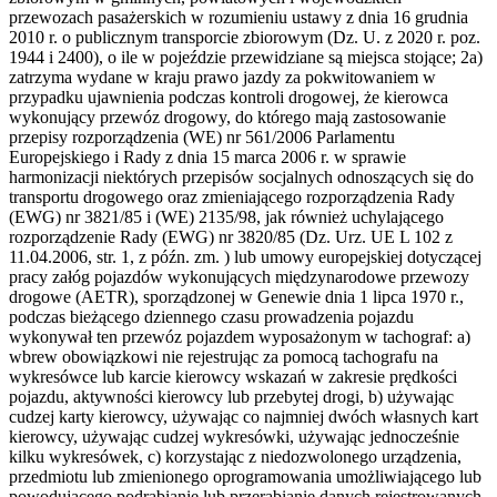
przewozach pasażerskich w rozumieniu ustawy z dnia 16 grudnia
2010 r. o publicznym transporcie zbiorowym (Dz. U. z 2020 r. poz.
1944 i 2400), o ile w pojeździe przewidziane są miejsca stojące; 2a)
zatrzyma wydane w kraju prawo jazdy za pokwitowaniem w
przypadku ujawnienia podczas kontroli drogowej, że kierowca
wykonujący przewóz drogowy, do którego mają zastosowanie
przepisy rozporządzenia (WE) nr 561/2006 Parlamentu
Europejskiego i Rady z dnia 15 marca 2006 r. w sprawie
harmonizacji niektórych przepisów socjalnych odnoszących się do
transportu drogowego oraz zmieniającego rozporządzenia Rady
(EWG) nr 3821/85 i (WE) 2135/98, jak również uchylającego
rozporządzenie Rady (EWG) nr 3820/85 (Dz. Urz. UE L 102 z
11.04.2006, str. 1, z późn. zm. ) lub umowy europejskiej dotyczącej
pracy załóg pojazdów wykonujących międzynarodowe przewozy
drogowe (AETR), sporządzonej w Genewie dnia 1 lipca 1970 r.,
podczas bieżącego dziennego czasu prowadzenia pojazdu
wykonywał ten przewóz pojazdem wyposażonym w tachograf: a)
wbrew obowiązkowi nie rejestrując za pomocą tachografu na
wykresówce lub karcie kierowcy wskazań w zakresie prędkości
pojazdu, aktywności kierowcy lub przebytej drogi, b) używając
cudzej karty kierowcy, używając co najmniej dwóch własnych kart
kierowcy, używając cudzej wykresówki, używając jednocześnie
kilku wykresówek, c) korzystając z niedozwolonego urządzenia,
przedmiotu lub zmienionego oprogramowania umożliwiającego lub
powodującego podrabianie lub przerabianie danych rejestrowanych