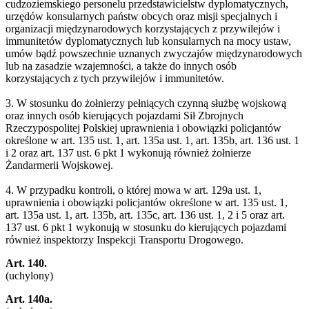
cudzoziemskiego personelu przedstawicielstw dyplomatycznych,
urzędów konsularnych państw obcych oraz misji specjalnych i
organizacji międzynarodowych korzystających z przywilejów i
immunitetów dyplomatycznych lub konsularnych na mocy ustaw,
umów bądź powszechnie uznanych zwyczajów międzynarodowych
lub na zasadzie wzajemności, a także do innych osób
korzystających z tych przywilejów i immunitetów.
3. W stosunku do żołnierzy pełniących czynną służbę wojskową
oraz innych osób kierujących pojazdami Sił Zbrojnych
Rzeczypospolitej Polskiej uprawnienia i obowiązki policjantów
określone w art. 135 ust. 1, art. 135a ust. 1, art. 135b, art. 136 ust. 1
i 2 oraz art. 137 ust. 6 pkt 1 wykonują również żołnierze
Żandarmerii Wojskowej.
4. W przypadku kontroli, o której mowa w art. 129a ust. 1,
uprawnienia i obowiązki policjantów określone w art. 135 ust. 1,
art. 135a ust. 1, art. 135b, art. 135c, art. 136 ust. 1, 2 i 5 oraz art.
137 ust. 6 pkt 1 wykonują w stosunku do kierujących pojazdami
również inspektorzy Inspekcji Transportu Drogowego.
Art. 140.
(uchylony)
Art. 140a.