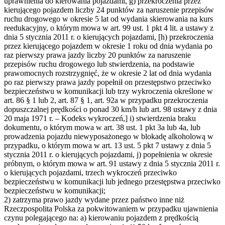
uprawnienia do kierowania pojazdami, g) przekroczenia przez
kierującego pojazdem liczby 24 punktów za naruszenie przepisów
ruchu drogowego w okresie 5 lat od wydania skierowania na kurs
reedukacyjny, o którym mowa w art. 99 ust. 1 pkt 4 lit. a ustawy z
dnia 5 stycznia 2011 r. o kierujących pojazdami, [h) przekroczenia
przez kierującego pojazdem w okresie 1 roku od dnia wydania po
raz pierwszy prawa jazdy liczby 20 punktów za naruszenie
przepisów ruchu drogowego lub stwierdzenia, na podstawie
prawomocnych rozstrzygnięć, że w okresie 2 lat od dnia wydania
po raz pierwszy prawa jazdy popełnił on przestępstwo przeciwko
bezpieczeństwu w komunikacji lub trzy wykroczenia określone w
art. 86 § 1 lub 2, art. 87 § 1, art. 92a w przypadku przekroczenia
dopuszczalnej prędkości o ponad 30 km/h lub art. 98 ustawy z dnia
20 maja 1971 r. – Kodeks wykroczeń,]
i) stwierdzenia braku
dokumentu, o którym mowa w art. 38 ust. 1 pkt 3a lub 4a, lub
prowadzenia pojazdu niewyposażonego w blokadę alkoholową w
przypadku, o którym mowa w art. 13 ust. 5 pkt 7 ustawy z dnia 5
stycznia 2011 r. o kierujących pojazdami, j) popełnienia w okresie
próbnym, o którym mowa w art. 91 ustawy z dnia 5 stycznia 2011 r.
o kierujących pojazdami, trzech wykroczeń przeciwko
bezpieczeństwu w komunikacji lub jednego przestępstwa przeciwko
bezpieczeństwu w komunikacji;
2) zatrzyma prawo jazdy wydane przez państwo inne niż
Rzeczpospolita Polska za pokwitowaniem w przypadku ujawnienia
czynu polegającego na: a) kierowaniu pojazdem z prędkością