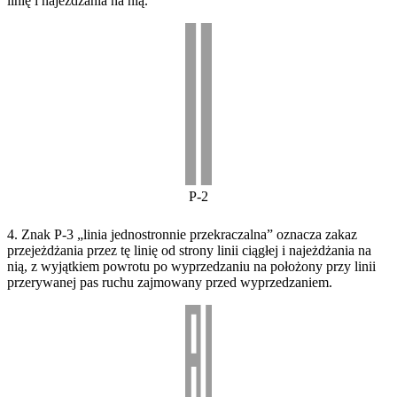
linię i najeżdżania na nią.
P-2
4. Znak P-3 „linia jednostronnie przekraczalna” oznacza zakaz
przejeżdżania przez tę linię od strony linii ciągłej i najeżdżania na
nią, z wyjątkiem powrotu po wyprzedzaniu na położony przy linii
przerywanej pas ruchu zajmowany przed wyprzedzaniem.