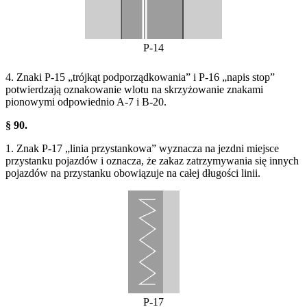
P-14
4. Znaki P-15 „trójkąt podporządkowania” i P-16 „napis stop”
potwierdzają oznakowanie wlotu na skrzyżowanie znakami
pionowymi odpowiednio A-7 i B-20.
§ 90.
1. Znak P-17 „linia przystankowa” wyznacza na jezdni miejsce
przystanku pojazdów i oznacza, że zakaz zatrzymywania się innych
pojazdów na przystanku obowiązuje na całej długości linii.
P-17