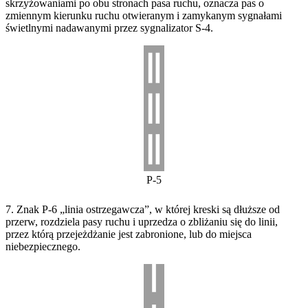
skrzyżowaniami po obu stronach pasa ruchu, oznacza pas o
zmiennym kierunku ruchu otwieranym i zamykanym sygnałami
świetlnymi nadawanymi przez sygnalizator S-4.
P-5
7. Znak P-6 „linia ostrzegawcza”, w której kreski są dłuższe od
przerw, rozdziela pasy ruchu i uprzedza o zbliżaniu się do linii,
przez którą przejeżdżanie jest zabronione, lub do miejsca
niebezpiecznego.