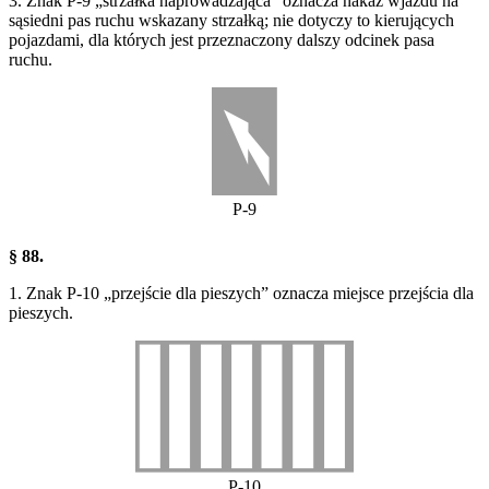
3. Znak P-9 „strzałka naprowadzająca” oznacza nakaz wjazdu na
sąsiedni pas ruchu wskazany strzałką; nie dotyczy to kierujących
pojazdami, dla których jest przeznaczony dalszy odcinek pasa
ruchu.
P-9
§ 88.
1. Znak P-10 „przejście dla pieszych” oznacza miejsce przejścia dla
pieszych.
P-10